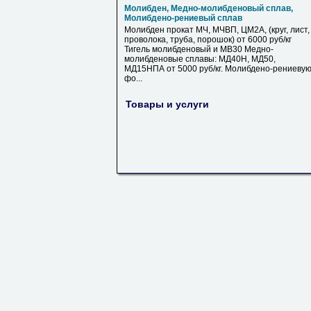
Молибден, Медно-молибденовый сплав,
Молибдено-рениевый сплав
Молибден прокат МЧ, МЧВП, ЦМ2А, (круг, лист,
проволока, труба, порошок) от 6000 руб/кг
Тигель молибденовый и МВ30 Медно-
молибденовые сплавы: МД40Н, МД50,
МД15НПА от 5000 руб/кг. Молибдено-рениеву
фо...
Товары и услуги