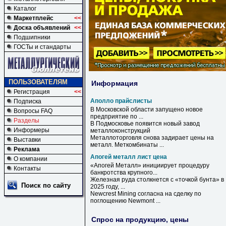
Каталог
Маркетплейс
<<
Доска объявлений
<<
Подшипники
ГОСТы и стандарты
ПОЛЬЗОВАТЕЛЯМ
Информация
Регистрация
<<
Аполло прайслисты
Подписка
В Московской области запущено новое
Вопросы FAQ
предприятие по ...
Разделы
В Подмосковье появится новый завод
Информеры
металлоконструкций
Металлоторговля снова задирает цены на
Выставки
металл. Меткомбинаты ...
Реклама
Апогей металл лист цена
О компании
«
Апогей
Металл
» инициирует процедуру
Контакты
банкротства крупного...
Железная руда столкнется с «точкой бунта» в
Поиск по сайту
2025 году, ...
Newcrest Mining согласна на сделку по
поглощению Newmont ...
Спрос на продукцию, цены