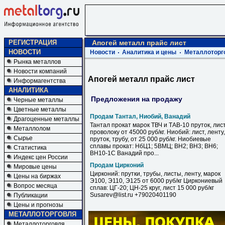
РЕГИСТРАЦИЯ
Апогей металл прайс лист
НОВОСТИ
Новости
Аналитика и цены
Металлоторг
Рынка металлов
Новости компаний
Апогей металл прайс лист
Информагентства
АНАЛИТИКА
Предложения на продажу
Черные металлы
Цветные металлы
Продам Тантал, Ниобий, Ванадий
Драгоценные металлы
Тантал прокат марок ТВЧ и ТАВ-10 пруток, лист
Металлолом
проволоку от 45000 руб/кг. Ниобий: лист, ленту,
Сырье
пруток, трубу, от 25 000 руб/кг. Ниобиевые
сплавы прокат: НбЦ1; 5ВМЦ; ВН2; ВН3; ВН6;
Статистика
ВН10-1С Ванадий про...
Индекс цен России
Продам Цирконий
Мировые цены
Цирконий: прутки, трубы, листы, ленту, марок
Цены на биржах
Э100, Э110, Э125 от 6000 руб/кг Циркониевый
Вопрос месяца
сплав: ЦГ-20; ЦН-25 круг, лист 15 000 руб/кг
Susarev@list.ru +79020401190
Публикации
Цены и прогнозы
МЕТАЛЛОТОРГОВЛЯ
Металлоторговля