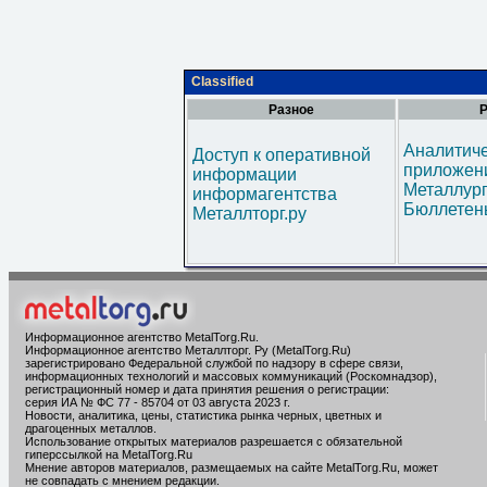
Classified
Разное
Р
Аналитич
Доступ к оперативной
приложени
информации
Металлур
информагентства
Бюллетен
Металлторг.ру
Информационное агентство MetalTorg.Ru
.
Информационное агентство Металлторг. Ру (MetalTorg.Ru)
зарегистрировано Федеральной службой по надзору в сфере связи,
информационных технологий и массовых коммуникаций (Роскомнадзор),
регистрационный номер и дата принятия решения о регистрации:
серия ИА № ФС 77 - 85704 от 03 августа 2023 г.
Новости, аналитика, цены, статистика рынка черных, цветных и
драгоценных металлов.
Использование открытых материалов разрешается с обязательной
гиперссылкой на MetalTorg.Ru
Мнение авторов материалов, размещаемых на сайте MetalTorg.Ru, может
не совпадать с мнением редакции.