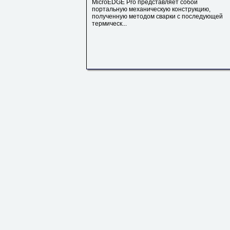
MicroEDGE Pro представляет собой
портальную механическую конструкцию,
полученную методом сварки с последующей
термическ...