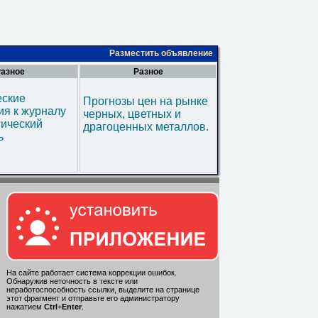
Разместить объявление
азное
Разное
еские
Прогнозы цен на рынке
я к журналу
черных, цветных и
гический
драгоценных металлов.
ь
На сайте работает система коррекции ошибок.
Обнаружив неточность в тексте или
неработоспособность ссылки, выделите на странице
этот фрагмент и отправьте его администратору
нажатием
Ctrl
+
Enter
.