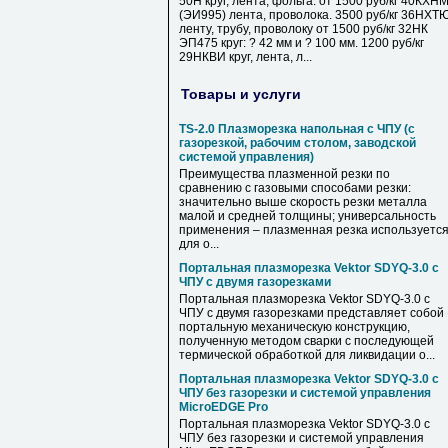
50Н круг, лента, фольга. от 1500 руб/кг 40КХН
(ЭИ995) лента, проволока. 3500 руб/кг 36НХТ
ленту, трубу, проволоку от 1500 руб/кг 32НК
ЭП475 круг: ? 42 мм и ? 100 мм. 1200 руб/кг
29НКВИ круг, лента, л...
Товары и услуги
TS-2.0 Плазморезка напольная с ЧПУ (с
газорезкой, рабочим столом, заводской
системой управления)
Преимущества плазменной резки по
сравнению с газовыми способами резки:
значительно выше скорость резки металла
малой и средней толщины; универсальность
применения – плазменная резка используетс
для о...
Портальная плазморезка Vektor SDYQ-3.0 с
ЧПУ с двумя газорезками
Портальная плазморезка Vektor SDYQ-3.0 с
ЧПУ с двумя газорезками представляет собой
портальную механическую конструкцию,
полученную методом сварки с последующей
термической обработкой для ликвидации о...
Портальная плазморезка Vektor SDYQ-3.0 с
ЧПУ без газорезки и системой управления
MicroEDGE Pro
Портальная плазморезка Vektor SDYQ-3.0 с
ЧПУ без газорезки и системой управления