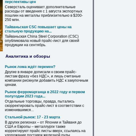
перспективы цен
Северсталь оценивает дополнительные
расходы от введения с 1 августа экспортных
пошлин
на
металлы
приблизительно в $200-
250 млн.
Тайваньская CSC повышает цены
на
стальную продукцию
на
...
Тайваньская China Steel Corporation (CSC)
опубликовала новый
прайс
-
лист
для своей
продукции
на
сентябрь.
Аналитика и обзоры
Рынок лома ждёт перемен?
Другие в январе дописали к своим
прайс
-
листам
фразу «без НДС», и лишь считаные
компании рискнули добавить НДС к закупочным
ценам.
Рынок ферромарганца в 2022 году и первом
полугодии 2023 года...
Отдельные торговцы, правда, пытались
скорректировать
прайс
-
лист
в соответствии с
изменившимся...
Стальной рынок: 17 - 23 марта
В других регионах – от Японии и Тайваня до
США и Европы – металлурги также
корректируют
прайс
листы
вверх, ссылаясь
на
удорожание поставок железной руды,