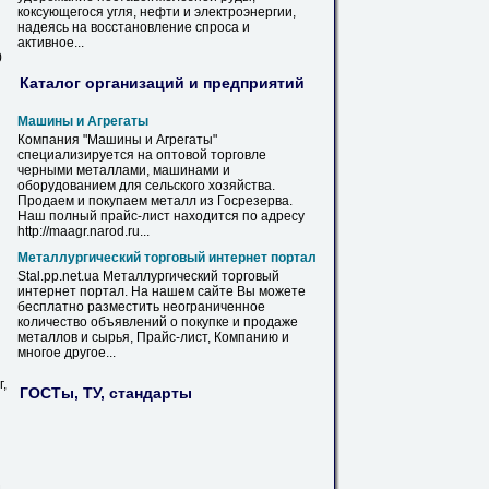
коксующегося угля, нефти и электроэнергии,
надеясь
на
восстановление спроса и
активное...
0
Каталог организаций и предприятий
Машины и Агрегаты
Компания "Машины и Агрегаты"
специализируется
на
оптовой торговле
черными
металлами
, машинами и
оборудованием для сельского хозяйства.
Продаем и покупаем
металл
из Госрезерва.
Наш полный
прайс
-
лист
находится по адресу
http://maagr.narod.ru...
Металлургический торговый интернет портал
Stal.pp.net.ua Металлургический торговый
интернет портал.
На
нашем сайте Вы можете
бесплатно разместить неограниченное
количество объявлений о покупке и продаже
металлов
и сырья,
Прайс
-
лист
, Компанию и
многое другое...
,
ГОСТы, ТУ, стандарты