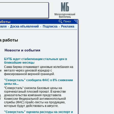
работы
овля
Доска объявлений
Подписка
Реклама
на работы
Новости и события
БУТБ ждет стабилизации стальных цен в
ближайшие месяцы
Сама биржа сглаживает ценовые колебания
на
ви
металл
через ценовой коридор с
фиксированной верхней границей.
"Северсталь" сообщила ФАС о 8% снижении
цены
на
...
"Северсталь" снизила базовые цены
на
горячекатаный плоский прокат. В качестве
ц
доказательства компания представила
/
Комиссии Федеральной антимонопольной
службы (ФАС)
прайс
-
листы
на
продукцию,
которые будут действовать в августе.
"Северсталь" оценила расходы
на
экспорт и