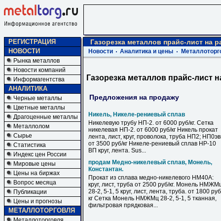
РЕГИСТРАЦИЯ
Газорезка металлов прайс-лист на 
НОВОСТИ
Новости
Аналитика и цены
Металлоторг
Рынка металлов
Новости компаний
Газорезка металлов прайс-лист 
Информагентства
АНАЛИТИКА
Предложения на продажу
Черные металлы
Цветные металлы
Никель, Никеле-рениевый сплав
Драгоценные металлы
Никелевую трубу НП-2. от 6000 руб/кг. Сетка
Металлолом
никелевая НП-2. от 6000 руб/кг Никель прокат
Сырье
лента, лист, круг, проволока, труба НП2; НП0э
от 3500 руб/кг Никеле-рениевый сплав НР-10
Статистика
ВП круг, лента. Sus...
Индекс цен России
продам Медно-никелевый сплав, Монель,
Мировые цены
Константан.
Цены на биржах
Прокат из сплава медно-никелевого НМ40А:
Вопрос месяца
круг, лист, труба от 2500 руб/кг. Монель НМЖМ
28-2, 5-1, 5 круг, лист, лента, труба. от 1800 руб
Публикации
кг Сетка Монель НМЖМц 28-2, 5-1, 5 тканная,
Цены и прогнозы
фильтровая прядковая...
МЕТАЛЛОТОРГОВЛЯ
Металлоторговля