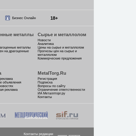
18+
Бизнес Онлайн
енные металлы
Сырье и металлолом
Новости
Аналитика
рагоценные металлы
Цены на сырье и металлолом
ен на драгоценные
Прогнозы цен на сырье и
металлолом
Коммерческие предложения
а
MetalTorg.Ru
 реклама
Регистрация
е объявления
Подписка
новостях
Вопросы по сайту
ая реклама
Ограничение ответственности
ИА Металлторг.ру
Контакты
Контакты редакции