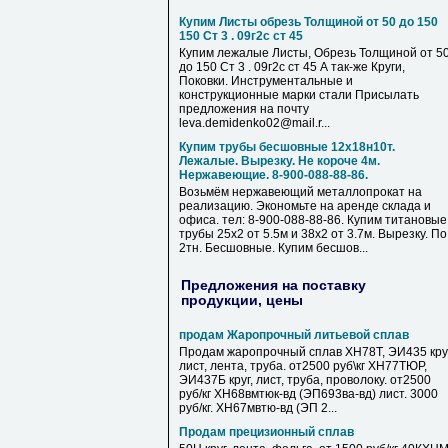
Купим Листы обрезь Толщиной от 50 до 150
150 Ст 3 . 09г2с ст 45
Купим лежалые Листы, Обрезь Толщиной от 5
до 150 Ст 3 . 09г2с ст 45 А так-же Круги,
Поковки. Инструментальные и
конструкционные марки стали Присылать
предложения на почту
leva.demidenko02@mail.r...
Купим трубы бесшовные 12х18н10т.
Лежалые. Вырезку. Не короче 4м.
Нержавеющие. 8-900-088-88-86.
Возьмём нержавеющий металлопрокат на
реализацию. Экономьте на аренде склада и
офиса. тел: 8-900-088-88-86. Купим титановые
трубы 25х2 от 5.5м и 38х2 от 3.7м. Вырезку. По
2тн. Бесшовные. Купим бесшов...
Предложения на поставку
продукции, цены
продам Жаропрочный литьевой сплав
Продам жаропрочный сплав ХН78Т, ЭИ435 круг
лист, лента, труба. от2500 руб\кг ХН77ТЮР,
ЭИ437Б круг, лист, труба, проволоку. от2500
руб/кг ХН68вмтюк-вд (ЭП693ва-вд) лист. 3000
руб/кг. ХН67мвтю-вд (ЭП 2...
Продам прецизионный сплав