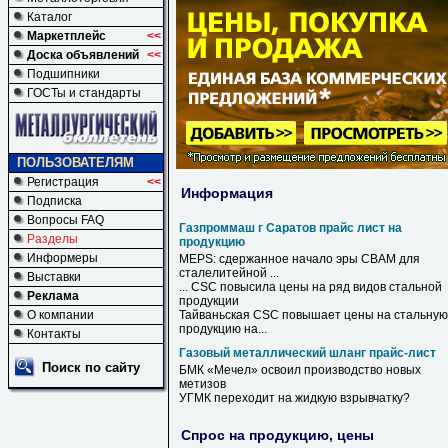
Каталог
Маркетплейс
<<
Доска объявлений
<<
Подшипники
ГОСТы и стандарты
ПОЛЬЗОВАТЕЛЯМ
Регистрация
<<
Информация
Подписка
Вопросы FAQ
Газпроммаш г Саратов прайс лист на
Разделы
продукцию
Информеры
MEPS: сдержанное начало эры CBAM для
сталелитейной ...
Выставки
... CSC повысила цены
на
ряд видов стальной
Реклама
продукции
О компании
Тайваньская CSC повышает цены
на
стальную
продукцию
на
...
Контакты
Газовый металлический шланг прайс-лист
Поиск по сайту
БМК «Мечел» освоил производство новых
метизов
УГМК переходит на жидкую взрывчатку?
Спрос на продукцию, цены