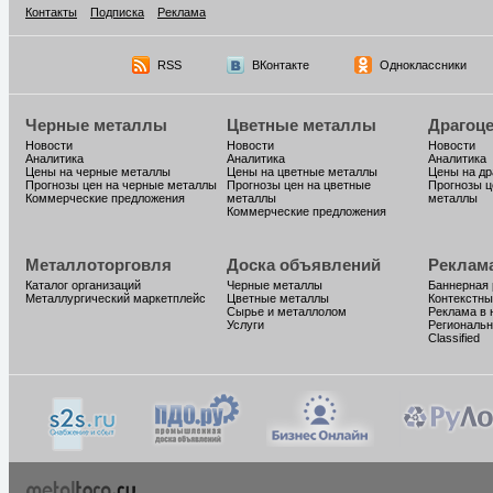
Контакты
Подписка
Реклама
RSS
ВКонтакте
Одноклассники
Черные металлы
Цветные металлы
Драгоц
Новости
Новости
Новости
Аналитика
Аналитика
Аналитика
Цены на черные металлы
Цены на цветные металлы
Цены на д
Прогнозы цен на черные металлы
Прогнозы цен на цветные
Прогнозы ц
Коммерческие предложения
металлы
металлы
Коммерческие предложения
Металлоторговля
Доска объявлений
Реклам
Каталог организаций
Черные металлы
Баннерная
Металлургический маркетплейс
Цветные металлы
Контекстны
Сырье и металлолом
Реклама в 
Услуги
Региональн
Classified