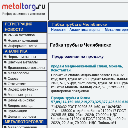
РЕГИСТРАЦИЯ
Гибка трубы в Челябинске
НОВОСТИ
Новости
Аналитика и цены
Металлоторг
Рынка металлов
Новости компаний
Гибка трубы в Челябинске
Информагентства
АНАЛИТИКА
Предложения на продажу
Черные металлы
Цветные металлы
продам Медно-никелевый сплав, Монель,
Драгоценные металлы
Константан.
Металлолом
Прокат из сплава медно-никелевого НМ40А:
Сырье
круг, лист, труба от 2500 руб/кг. Монель НМЖМ
28-2, 5-1, 5 круг, лист, лента, труба. от 1800 руб
Статистика
кг Сетка Монель НМЖМц 28-2, 5-1, 5 тканная,
Индекс цен России
фильтровая прядковая...
Мировые цены
Продам трубы и балки
Цены на биржах
57,89,114,159,168,219,273,325,377,426,530,63
Вопрос месяца
?1420х32 ГОСТ 20295-85, К60, ст.10г2ФБЮ,
11тн, 135000 с ндс Челябинск ?1220х17 ГОСТ
Публикации
20295-85, К56, 23тн, 2024г, 79 000 с НДC,
Цены и прогнозы
Челябинск ?1220х19 ГОСТ 10706-76, ст.09г2с,
МЕТАЛЛОТОРГОВЛЯ
2022г, 22, 8тн, 79 000 с НДC, Тобольск/Ч...
Металлоторговля