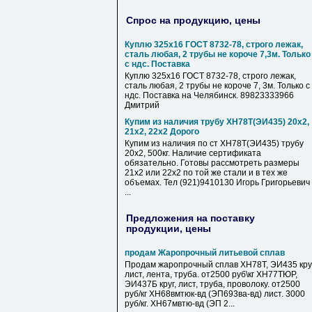
Спрос на продукцию, цены
Куплю 325х16 ГОСТ 8732-78, строго лежак,
сталь любая, 2 трубы не короче 7,3м. Только
с ндс. Поставка
Куплю 325х16 ГОСТ 8732-78, строго лежак,
сталь любая, 2 трубы не короче 7, 3м. Только с
ндс. Поставка на Челябинск. 89823333966
Дмитрий
Купим из наличия трубу ХН78Т(ЭИ435) 20х2,
21х2, 22х2 Дорого
Купим из наличия по ст ХН78Т(ЭИ435) трубу
20х2, 500кг. Наличие сертификата
обязательно. Готовы рассмотреть размеры
21х2 или 22х2 по той же стали и в тех же
объемах. Тел (921)9410130 Игорь Григорьевич
...
Предложения на поставку
продукции, цены
продам Жаропрочный литьевой сплав
Продам жаропрочный сплав ХН78Т, ЭИ435 круг
лист, лента, труба. от2500 руб\кг ХН77ТЮР,
ЭИ437Б круг, лист, труба, проволоку. от2500
руб/кг ХН68вмтюк-вд (ЭП693ва-вд) лист. 3000
руб/кг. ХН67мвтю-вд (ЭП 2...