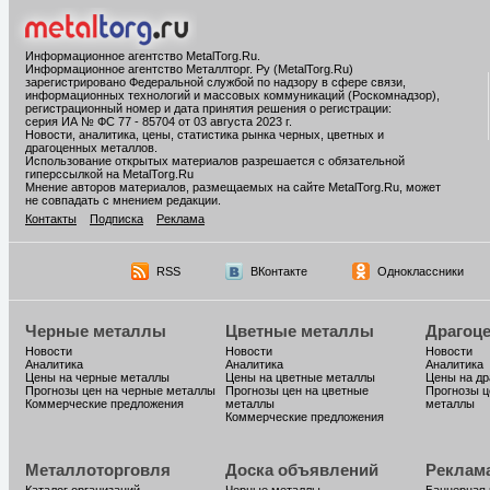
Информационное агентство MetalTorg.Ru
.
Информационное агентство Металлторг. Ру (MetalTorg.Ru)
зарегистрировано Федеральной службой по надзору в сфере связи,
информационных технологий и массовых коммуникаций (Роскомнадзор),
регистрационный номер и дата принятия решения о регистрации:
серия ИА № ФС 77 - 85704 от 03 августа 2023 г.
Новости, аналитика, цены, статистика рынка черных, цветных и
драгоценных металлов.
Использование открытых материалов разрешается с обязательной
гиперссылкой на MetalTorg.Ru
Мнение авторов материалов, размещаемых на сайте MetalTorg.Ru, может
не совпадать с мнением редакции.
Контакты
Подписка
Реклама
RSS
ВКонтакте
Одноклассники
Черные металлы
Цветные металлы
Драгоц
Новости
Новости
Новости
Аналитика
Аналитика
Аналитика
Цены на черные металлы
Цены на цветные металлы
Цены на д
Прогнозы цен на черные металлы
Прогнозы цен на цветные
Прогнозы ц
Коммерческие предложения
металлы
металлы
Коммерческие предложения
Металлоторговля
Доска объявлений
Реклам