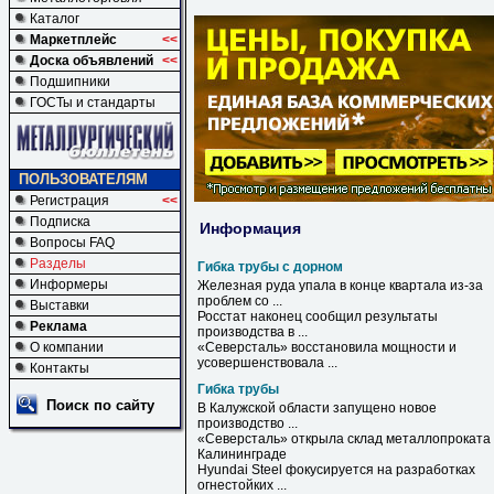
Каталог
Маркетплейс
<<
Доска объявлений
<<
Подшипники
ГОСТы и стандарты
ПОЛЬЗОВАТЕЛЯМ
Регистрация
<<
Подписка
Информация
Вопросы FAQ
Разделы
Гибка трубы с дорном
Информеры
Железная руда упала в конце квартала из-за
проблем со ...
Выставки
Росстат наконец сообщил результаты
Реклама
производства в ...
О компании
«Северсталь» восстановила мощности и
усовершенствовала ...
Контакты
Гибка трубы
Поиск по сайту
В Калужской области запущено новое
производство ...
«Северсталь» открыла склад металлопроката 
Калининграде
Hyundai Steel фокусируется на разработках
огнестойких ...