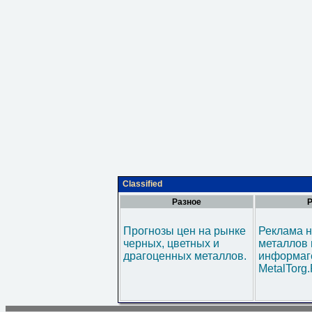
Classified
Разное
Р
Прогнозы цен на рынке
Реклама н
черных, цветных и
металлов 
драгоценных металлов.
информаг
MetalTorg