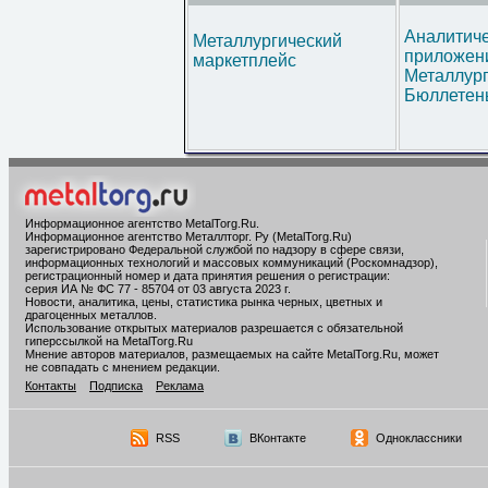
Аналитич
Металлургический
приложени
маркетплейс
Металлур
Бюллетен
Информационное агентство MetalTorg.Ru
.
Информационное агентство Металлторг. Ру (MetalTorg.Ru)
зарегистрировано Федеральной службой по надзору в сфере связи,
информационных технологий и массовых коммуникаций (Роскомнадзор),
регистрационный номер и дата принятия решения о регистрации:
серия ИА № ФС 77 - 85704 от 03 августа 2023 г.
Новости, аналитика, цены, статистика рынка черных, цветных и
драгоценных металлов.
Использование открытых материалов разрешается с обязательной
гиперссылкой на MetalTorg.Ru
Мнение авторов материалов, размещаемых на сайте MetalTorg.Ru, может
не совпадать с мнением редакции.
Контакты
Подписка
Реклама
RSS
ВКонтакте
Одноклассники