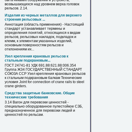
быть никаких сооружений и устройств,
возвышающихся над уровнем верха головок
рельсов
. 2.14.
Изделия из черных металлов для верхнего
строения рельсовых ...
Аннотация (область применения) - Настоящий
стандарт устанавливает термины и
определения понятий, относящихся к видам
рельсов
, рельсовых накладок, подкладок и
клемм, к элементам указанных изделий,
основным поверхностям
рельсов
и
отклонениям их...
Узел крепления крановых
рельсов
к
стальным подкрановым...
ГОСТ 24741-81 УДК 691.88:621.88:006.354
Группа Ж34 ГОСУДАРСТВЕННЫЙ СТАНДАРТ
СОЮЗА ССР Узел крепления крановых
рельсов
к стальным подкрановым балкам Технические
условия Joint for connection of crane rails to steel
crane girders.
Средства защитные банковские. Общие
технические требования
3.14 Вагон для перевозки ценностей -
специально оборудованное пулестойкое СЗБ,
предназначенное для перевозки людей и
ценностей по
рельсам
.