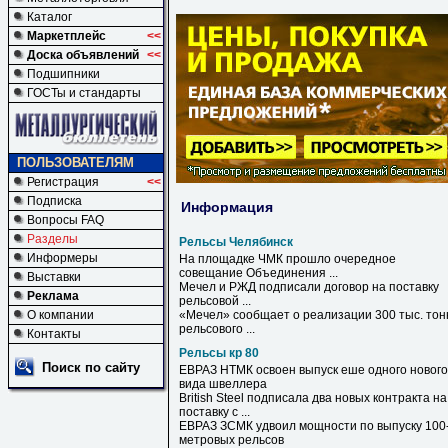
Каталог
Маркетплейс
<<
Доска объявлений
<<
Подшипники
ГОСТы и стандарты
ПОЛЬЗОВАТЕЛЯМ
Регистрация
<<
Подписка
Информация
Вопросы FAQ
Разделы
Рельсы Челябинск
Информеры
На площадке ЧМК прошло очередное
совещание Объединения ...
Выставки
Мечел и РЖД подписали договор на поставку
Реклама
рельсовой ...
О компании
«Мечел» сообщает о реализации 300 тыс. тон
рельсового ...
Контакты
Рельсы кр 80
Поиск по сайту
ЕВРАЗ НТМК освоен выпуск еше одного нового
вида швеллера
British Steel подписала два новых контракта на
поставку с ...
ЕВРАЗ ЗСМК удвоил мощности по выпуску 100
метровых
рельсов