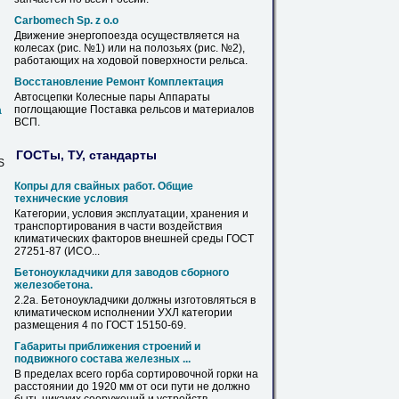
Carbomech Sp. z o.o
Движение энергопоезда осуществляется на
колесах (рис. №1) или на полозьях (рис. №2),
работающих на ходовой поверхности
рельса
.
Восстановление Ремонт Комплектация
Автосцепки Колесные пары Аппараты
поглощающие Поставка
рельсов
и материалов
а
ВСП.
ГОСТы, ТУ, стандарты
S
Копры для свайных работ. Общие
технические условия
Категории
, условия эксплуатации, хранения и
транспортирования в части воздействия
климатических факторов внешней среды ГОСТ
27251-87 (ИСО...
Бетоноукладчики для заводов сборного
железобетона.
2.2а. Бетоноукладчики должны изготовляться в
климатическом исполнении УХЛ
категории
размещения 4 по ГОСТ 15150-69.
Габариты приближения строений и
подвижного состава железных ...
В пределах всего горба сортировочной горки на
расстоянии до 1920 мм от оси пути не должно