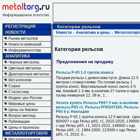
РЕГИСТРАЦИЯ
Категории рельсов
НОВОСТИ
Новости
Аналитика и цены
Металлоторг
Рынка металлов
Новости компаний
Категории рельсов
Информагентства
АНАЛИТИКА
Предложения на продажу
Черные металлы
Цветные металлы
Рельсы Р-65 1-2 группа износа
Драгоценные металлы
Продам рельсы с демонтажа пути. Длина 12.5
Металлолом
метров с отверстиями. По голове рельсы 1
Сырье
группа износ. Вертикальный износ около 2-5
мм, боковой 1-3 мм. в наличии 27 палок и одна
Статистика
палка немерная 12, 38 м., 1...
Индекс цен России
Хотите купить Рельсы Р65? У нас в наличии
Мировые цены
рельсы Р65 т1. Рельсы РП65НТ260. Рельсы
Цены на биржах
Р65 б у. Накладки
Вопрос месяца
Рельсы Р 65 1 группа износа 12.5 метров . Цен
80000? с ндс Рельс р65, т1, 2015-2020, 139000
Публикации
с ндс Рельс р65, т1, 2021-2022, 149000 с ндс
Цены и прогнозы
Рельс р65, т1, 1984-2000, 123000 с ндс Рельс
МЕТАЛЛОТОРГОВЛЯ
р65, т1, 2010, б...
Металлоторговля