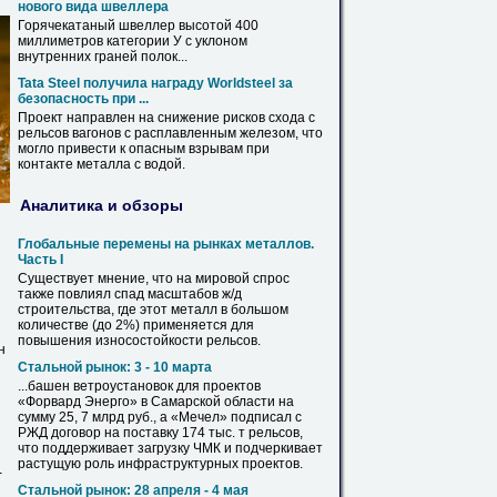
нового вида швеллера
Горячекатаный швеллер высотой 400
миллиметров
категории
У с уклоном
внутренних граней полок...
Tata Steel получила награду Worldsteel за
безопасность при ...
Проект направлен на снижение рисков схода с
рельсов
вагонов с расплавленным железом, что
могло привести к опасным взрывам при
контакте металла с водой.
Аналитика и обзоры
Глобальные перемены на рынках металлов.
Часть I
Существует мнение, что на мировой спрос
также повлиял спад масштабов ж/д
строительства, где этот металл в большом
количестве (до 2%) применяется для
повышения износостойкости
рельсов
.
н
Стальной рынок: 3 - 10 марта
...башен ветроустановок для проектов
«Форвард Энерго» в Самарской области на
сумму 25, 7 млрд руб., а «Мечел» подписал с
РЖД договор на поставку 174 тыс. т
рельсов
,
что поддерживает загрузку ЧМК и подчеркивает
растущую роль инфраструктурных проектов.
-
Стальной рынок: 28 апреля - 4 мая