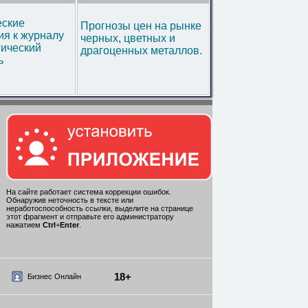
еские
Прогнозы цен на рынке
я к журналу
черных, цветных и
гический
драгоценных металлов.
ь
На сайте работает система коррекции ошибок.
Обнаружив неточность в тексте или
неработоспособность ссылки, выделите на странице
этот фрагмент и отправьте его администратору
нажатием
Ctrl
+
Enter
.
18+
Бизнес Онлайн