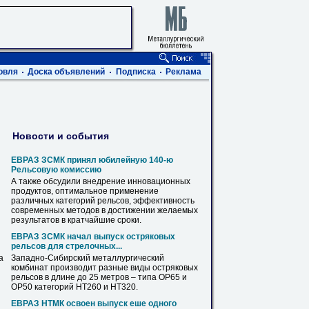
овля
Доска объявлений
Подписка
Реклама
Новости и события
ЕВРАЗ ЗСМК принял юбилейную 140-ю
Рельсовую комиссию
А также обсудили внедрение инновационных
продуктов, оптимальное применение
различных
категорий
рельсов
, эффективность
современных методов в достижении желаемых
результатов в кратчайшие сроки.
ЕВРАЗ ЗСМК начал выпуск остряковых
рельсов
для стрелочных...
а
Западно-Сибирский металлургический
комбинат производит разные виды остряковых
рельсов
в длине до 25 метров – типа ОР65 и
ОР50
категорий
НТ260 и НТ320.
ЕВРАЗ НТМК освоен выпуск еше одного