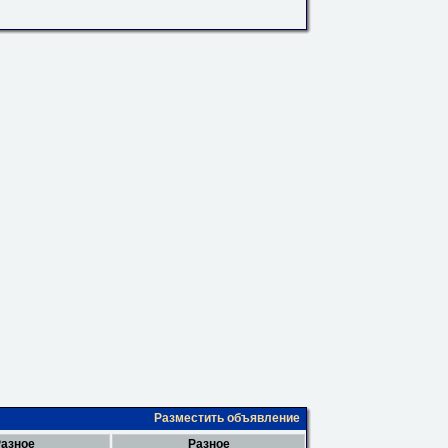
Разместить объявление
азное
Разное