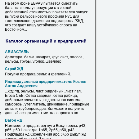
На этом фоне ЕВРАЗ пытается сместить
баланс в пользу продукции с высокой
добавленной стоимостью: показателен запуск
выпуска
рельсов
нового профиля Р71 для
тяжеловесного движения под запросы РЖД,
что создает нишу устойчивого спроса на
Восточном...
Каталог организаций и предприятий
.
АВИАСТАЛЬ
Арматура, балка, квадрат, круг, лист, полоса,
рельсы
, трубы, уголок, швеллер.
Строй ЖД
Покупка продажа
рельс
и креплений.
Индивидуальный предприниматель Козлов
Антон Андреевич
...х/д; г/д,
рельсы
, лист рифлёный, лист пвл,
Егоза СББ, Сетка сварная, сетка рабица,
доборные элементы, водосточная система,
саморезы, утеплитель, цинкование, приварные
детали трубопроводов. Вы можете получить
данный ассортимент металлопроката по...
т
Вагон жд
Нам можно продать жд пути Выкуп
рельс
р43,
р65, р50 Накладка 1р65, 2р65, р50, р43
Подкладки жд Скрепления арс. Жбр Выкуп жд
запчастей по всей России.