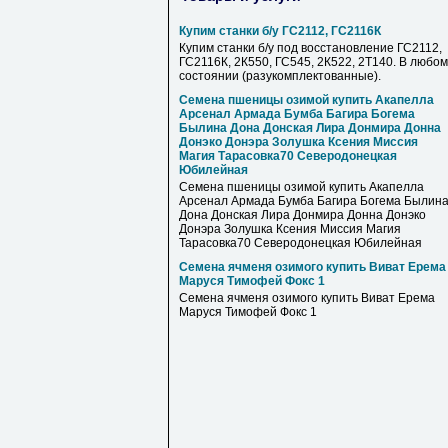
Купим станки б/у ГС2112, ГС2116К
Купим станки б/у под восстановление ГС2112,
ГС2116К, 2К550, ГС545, 2К522, 2Т140. В любом
состоянии (разукомплектованные).
Семена пшеницы озимой купить Акапелла
Арсенал Армада Бумба Багира Богема
Былина Дона Донская Лира Донмира Донна
Донэко Донэра Золушка Ксения Миссия
Магия Тарасовка70 Северодонецкая
Юбилейная
Семена пшеницы озимой купить Акапелла
Арсенал Армада Бумба Багира Богема Былин
Дона Донская Лира Донмира Донна Донэко
Донэра Золушка Ксения Миссия Магия
Тарасовка70 Северодонецкая Юбилейная
Семена ячменя озимого купить Виват Ерема
Маруся Тимофей Фокс 1
Семена ячменя озимого купить Виват Ерема
Маруся Тимофей Фокс 1