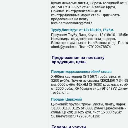
Купим лежалые Листы, Обрезь Толщиной от 5
до 150 Ст 3 . 09г2с ст 45 А так-же Круги,
Поковки. Инструментальные и
конструкционные марки стали Присылать
предложения на почту
leva.demidenko02@mail.r...
Трубу,Лист,Круг. ст.12х18н10т, 15х5м.
Покупаем Трубу, Лист, Круг ст.12х18н10т. 15х5м
Неликвиды, складские остатки, резервы.
Возможен самовывоз. Нал/безнал с ндс. Почта
alrmk@yandex.ru Тел: +79122478874
Предложения на поставку
продукции, цены
Продам коррозионностойкий сплав
ХН65мв хастеллой (ЭП 567) труба, лист. от
3200 руб/кг. Прутки из сплава ХК62М6Л ? 34 -3
мм. 6000 руб/кг 46ХНМ (ЭП630) круг, лист, труб
от 2000 руб/кг ХН40мдтю уи д (ЭП543УИ Д) круг
труба. от ...
Продам Цирконий
Цирконий: прутки, трубы, листы, ленту, марок
Э100, Э110, Э125 от 6000 руб/кг Циркониевый
сплав: ЦГ-20; ЦН-25 круг, лист 15 000 руб/кг
Susarev@list.ru +79020401190
Товары и услуги