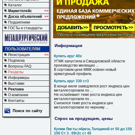
Каталог
Маркетплейс
<<
Доска объявлений
<<
Подшипники
ГОСТы и стандарты
Информация
ПОЛЬЗОВАТЕЛЯМ
Регистрация
<<
Купить круг 40х
Подписка
УГМК запустила в Свердловской области
производство мелющих ...
Вопросы FAQ
В сортовом цехе ММК освоен новый
Разделы
арматурный профиль
Информеры
Купить круг 330 ст3
Выставки
В конце июля замедлился рост индекса цен
Реклама
металлоторговли по ...
Не ослабевает темп роста индекса цен
О компании
металлоторговли по ...
Контакты
Снизился темп роста индекса цен
металлоторговли по черному ...
Поиск по сайту
Спрос на продукцию, цены
Купим Листы обрезь Толщиной от 50 до 150
150 Ст 3 . 09г2с ст 45