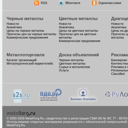
RSS
ВКонтакте
Одноклассники
Черные металлы
Цветные металлы
Драгоц
Новости
Новости
Новости
Аналитика
Аналитика
Аналитика
Цены на черные металлы
Цены на цветные металлы
Цены на д
Прогнозы цен на черные металлы
Прогнозы цен на цветные
Прогнозы ц
Коммерческие предложения
металлы
металлы
Коммерческие предложения
Металлоторговля
Доска объявлений
Реклам
Каталог организаций
Черные металлы
Баннерная
Металлургический маркетплейс
Цветные металлы
Контекстны
Сырье и металлолом
Реклама в 
Услуги
Региональн
Classified
© 2000-2026 MetalTorg.Ru,
cвидетельство о регистрации СМИ ИА № ФС 77 - 85704
Использование открытых материалов разрешается с обязательной гиперссылкой 
MetalTorg.Ru