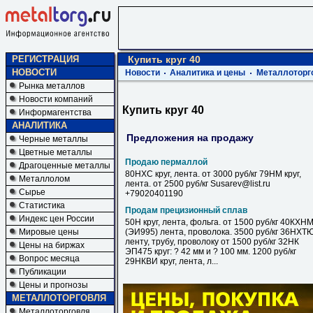
РЕГИСТРАЦИЯ
Купить круг 40
НОВОСТИ
Новости
Аналитика и цены
Металлоторг
Рынка металлов
Новости компаний
Купить круг 40
Информагентства
АНАЛИТИКА
Предложения на продажу
Черные металлы
Цветные металлы
Продаю пермаллой
Драгоценные металлы
80НХС круг, лента. от 3000 руб/кг 79НМ круг,
Металлолом
лента. от 2500 руб/кг Susarev@list.ru
Сырье
+79020401190
Статистика
Продам прецизионный сплав
Индекс цен России
50Н круг, лента, фольга. от 1500 руб/кг 40КХН
Мировые цены
(ЭИ995) лента, проволока. 3500 руб/кг 36НХТ
ленту, трубу, проволоку от 1500 руб/кг 32НК
Цены на биржах
ЭП475 круг: ? 42 мм и ? 100 мм. 1200 руб/кг
Вопрос месяца
29НКВИ круг, лента, л...
Публикации
Цены и прогнозы
МЕТАЛЛОТОРГОВЛЯ
Металлоторговля