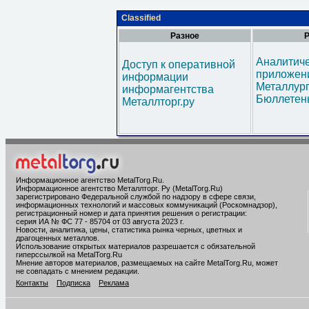
Classified
Разное
Р
Аналитич
Доступ к оперативной
приложени
информации
Металлур
информагентства
Бюллетен
Металлторг.ру
Информационное агентство MetalTorg.Ru
.
Информационное агентство Металлторг. Ру (MetalTorg.Ru)
зарегистрировано Федеральной службой по надзору в сфере связи,
информационных технологий и массовых коммуникаций (Роскомнадзор),
регистрационный номер и дата принятия решения о регистрации:
серия ИА № ФС 77 - 85704 от 03 августа 2023 г.
Новости, аналитика, цены, статистика рынка черных, цветных и
драгоценных металлов.
Использование открытых материалов разрешается с обязательной
гиперссылкой на MetalTorg.Ru
Мнение авторов материалов, размещаемых на сайте MetalTorg.Ru, может
не совпадать с мнением редакции.
Контакты
Подписка
Реклама