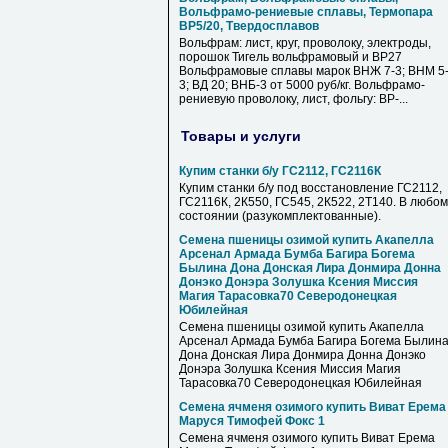
Вольфрамо-рениевые сплавы, Термопара
ВР5/20, Твердосплавов
Вольфрам: лист, круг, проволоку, электроды,
порошок Тигель вольфрамовый и ВР27
Вольфрамовые сплавы марок ВНЖ 7-3; ВНМ 5
3; ВД 20; ВНБ-3 от 5000 руб/кг. Вольфрамо-
рениевую проволоку, лист, фольгу: ВР-...
Товары и услуги
Купим станки б/у ГС2112, ГС2116К
Купим станки б/у под восстановление ГС2112,
ГС2116К, 2К550, ГС545, 2К522, 2Т140. В любом
состоянии (разукомплектованные).
Семена пшеницы озимой купить Акапелла
Арсенал Армада Бумба Багира Богема
Былина Дона Донская Лира Донмира Донна
Донэко Донэра Золушка Ксения Миссия
Магия Тарасовка70 Северодонецкая
Юбилейная
Семена пшеницы озимой купить Акапелла
Арсенал Армада Бумба Багира Богема Былин
Дона Донская Лира Донмира Донна Донэко
Донэра Золушка Ксения Миссия Магия
Тарасовка70 Северодонецкая Юбилейная
Семена ячменя озимого купить Виват Ерема
Маруся Тимофей Фокс 1
Семена ячменя озимого купить Виват Ерема