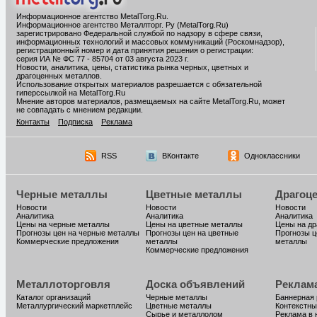
Информационное агентство MetalTorg.Ru
.
Информационное агентство Металлторг. Ру (MetalTorg.Ru)
зарегистрировано Федеральной службой по надзору в сфере связи,
информационных технологий и массовых коммуникаций (Роскомнадзор),
регистрационный номер и дата принятия решения о регистрации:
серия ИА № ФС 77 - 85704 от 03 августа 2023 г.
Новости, аналитика, цены, статистика рынка черных, цветных и
драгоценных металлов.
Использование открытых материалов разрешается с обязательной
гиперссылкой на MetalTorg.Ru
Мнение авторов материалов, размещаемых на сайте MetalTorg.Ru, может
не совпадать с мнением редакции.
Контакты
Подписка
Реклама
RSS
ВКонтакте
Одноклассники
Черные металлы
Цветные металлы
Драгоц
Новости
Новости
Новости
Аналитика
Аналитика
Аналитика
Цены на черные металлы
Цены на цветные металлы
Цены на д
Прогнозы цен на черные металлы
Прогнозы цен на цветные
Прогнозы ц
Коммерческие предложения
металлы
металлы
Коммерческие предложения
Металлоторговля
Доска объявлений
Реклам
Каталог организаций
Черные металлы
Баннерная
Металлургический маркетплейс
Цветные металлы
Контекстны
Сырье и металлолом
Реклама в 