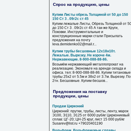
Спрос на продукцию, цены
Купим Листы обрезь Толщиной от 50 до 150
150 Ст 3 . 09г2с ст 45
Купим лежалые Листы, Обрезь Толщиной от 5
до 150 Ст 3 . 09г2с ст 45 А так-же Круги,
Поковки. Инструментальные и
конструкционные марки стали Присылать
предложения на почту
leva.demidenko02@mail.r...
Купим трубы бесшовные 12х18н10т.
Лежалые. Вырезку. Не короче 4м.
Нержавеющие. 8-900-088-88-86.
Возьмём нержавеющий металлопрокат на
реализацию. Экономьте на аренде склада и
офиса. тел: 8-900-088-88-86. Купим титановые
трубы 25х2 от 5.5м и 38х2 от 3.7м. Вырезку. По
2тн. Бесшовные. Купим бесшов...
Предложения на поставку
продукции, цены
Продам Цирконий
Цирконий: прутки, трубы, листы, ленту, марок
Э100, Э110, Э125 от 6000 руб/кг Циркониевый
сплав: ЦГ-20; ЦН-25 круг, лист 15 000 руб/кг
Susarev@list.ru +79020401190
Вольфрам, Вольфрамовые сплавы,