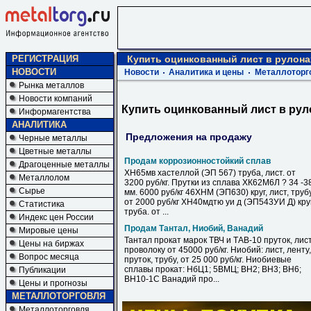
РЕГИСТРАЦИЯ
Купить оцинкованный лист в рулон
НОВОСТИ
Новости
Аналитика и цены
Металлоторг
Рынка металлов
Новости компаний
Купить оцинкованный лист в ру
Информагентства
АНАЛИТИКА
Предложения на продажу
Черные металлы
Цветные металлы
Продам коррозионностойкий сплав
Драгоценные металлы
ХН65мв хастеллой (ЭП 567) труба, лист. от
Металлолом
3200 руб/кг. Прутки из сплава ХК62М6Л ? 34 -3
Сырье
мм. 6000 руб/кг 46ХНМ (ЭП630) круг, лист, труб
от 2000 руб/кг ХН40мдтю уи д (ЭП543УИ Д) круг
Статистика
труба. от ...
Индекс цен России
Продам Тантал, Ниобий, Ванадий
Мировые цены
Тантал прокат марок ТВЧ и ТАВ-10 пруток, лист
Цены на биржах
проволоку от 45000 руб/кг. Ниобий: лист, ленту,
Вопрос месяца
пруток, трубу, от 25 000 руб/кг. Ниобиевые
сплавы прокат: НбЦ1; 5ВМЦ; ВН2; ВН3; ВН6;
Публикации
ВН10-1С Ванадий про...
Цены и прогнозы
МЕТАЛЛОТОРГОВЛЯ
Металлоторговля