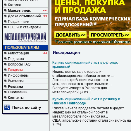
Каталог
Маркетплейс
<<
Доска объявлений
<<
Подшипники
ГОСТы и стандарты
ПОЛЬЗОВАТЕЛЯМ
Информация
Регистрация
<<
Подписка
Купить оцинкованный лист в рулонах
Вопросы FAQ
крашеный
Разделы
Индекс цен металлоторговли
Информеры
стабилизировался вблизи отметки ...
Летнее потребление импортного
Выставки
металлопроката
в
строительстве...
Реклама
В
августе импорт
в
РФ
листа
для
О компании
металлочерепицы из...
Контакты
Купить оцинкованный лист в розницу в
Нижнем Новгороде
Поиск по сайту
Rusteel начала продавать металл
в
кредит
Индекс цен на стальной прокат
в
металлоторговле понизился на...
США: апрельские поставки стали снизились на
7, 7%