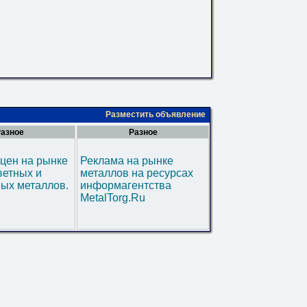
Разместить объявление
азное
Разное
цен на рынке
Реклама на рынке
ветных и
металлов на ресурсах
ых металлов.
информагентства
MetalTorg.Ru