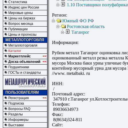
Статистика
1.10 Поставщики полуфабрика
Индекс цен России
Мировые цены
Регион:
Цены на биржах
Южный ФО РФ
Вопрос месяца
Ростовская область
Публикации
Таганрог
Цены и прогнозы
МЕТАЛЛОТОРГОВЛЯ
Информация:
Металлоторговля
Каталог
Рубим металл Таганрог оцинковка ли
Маркетплейс
<<
оцинкованный металл резка металла 
Доска объявлений
<<
мусора Москва баки урны уличные бу
Подшипники
контейнер мусорный урна для мусора 
ГОСТы и стандарты
//www. metalbaki. ru
ИНН:
/
ПОЛЬЗОВАТЕЛЯМ
Почтовый адрес:
Регистрация
<<
347910 г.Таганрог ул.Котлостроительн
Подписка
Телефон:
Вопросы FAQ
89036634973
Факс:
Разделы
8(8634)324-811
Информеры
Сайт:
Выставки