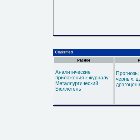
Classified
Разное
Р
Аналитические
Прогнозы 
приложения к журналу
черных, ц
Металлургический
драгоценн
Бюллетень