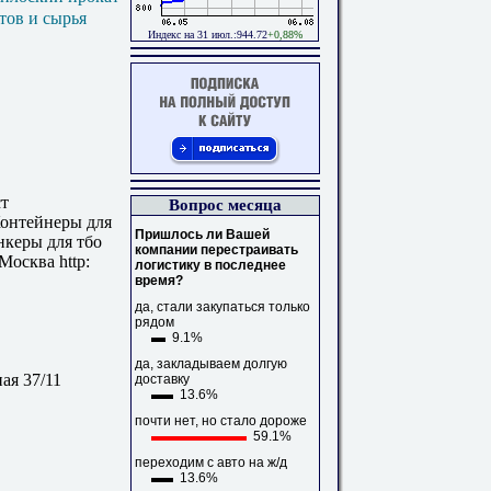
тов и сырья
Индекс на 31 июл.:944.72
+0,88%
ст
Вопрос месяца
Контейнеры для
Пришлось ли Вашей
нкеры для тбо
компании перестраивать
Москва http:
логистику в последнее
время?
да, стали закупаться только
рядом
9.1%
да, закладываем долгую
ая 37/11
доставку
13.6%
почти нет, но стало дороже
59.1%
переходим с авто на ж/д
13.6%