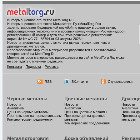
Информационное агентство MetalTorg.Ru
.
Информационное агентство Металлторг. Ру (MetalTorg.Ru)
зарегистрировано Федеральной службой по надзору в сфере связи,
информационных технологий и массовых коммуникаций (Роскомнадзор),
регистрационный номер и дата принятия решения о регистрации:
серия ИА № ФС 77 - 85704 от 03 августа 2023 г.
Новости, аналитика, цены, статистика рынка черных, цветных и
драгоценных металлов.
Использование открытых материалов разрешается с обязательной
гиперссылкой на MetalTorg.Ru
Мнение авторов материалов, размещаемых на сайте MetalTorg.Ru, может
не совпадать с мнением редакции.
Контакты
Подписка
Реклама
RSS
ВКонтакте
Одноклассники
Черные металлы
Цветные металлы
Драгоц
Новости
Новости
Новости
Аналитика
Аналитика
Аналитика
Цены на черные металлы
Цены на цветные металлы
Цены на д
Прогнозы цен на черные металлы
Прогнозы цен на цветные
Прогнозы ц
Коммерческие предложения
металлы
металлы
Коммерческие предложения
Металлоторговля
Доска объявлений
Реклам