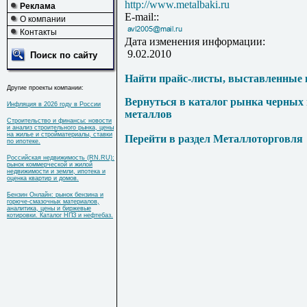
http://www.metalbaki.ru
Реклама
E-mail::
О компании
Контакты
Дата изменения информации:
9.02.2010
Поиск по сайту
Найти прайс-листы, выставленные 
Другие проекты компании:
Вернуться в каталог рынка черных
Инфляция в 2026 году в России
металлов
Строительство и финансы: новости
и анализ строительного рынка, цены
на жилье и стройматериалы, ставки
Перейти в раздел Металлоторговля
по ипотеке.
Российская недвижимость (RN.RU):
рынок коммерческой и жилой
недвижимости и земли, ипотека и
оценка квартир и домов.
Бензин Онлайн: рынок бензина и
горюче-смазочных материалов,
аналитика, цены и биржевые
котировки. Каталог НПЗ и нефтебаз.