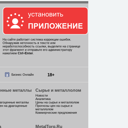
На сайте работает система коррекции ошибок.
Обнаружив неточность в тексте или
неработоспособность ссылки, выделите на странице
этот фрагмент и отправьте его администратору
нажатием
Ctrl
+
Enter
.
18+
Бизнес Онлайн
енные металлы
Сырье и металлолом
Новости
Аналитика
рагоценные металлы
Цены на сырье и металлолом
ен на драгоценные
Прогнозы цен на сырье и
металлолом
Коммерческие предложения
а
MetalTorg.Ru