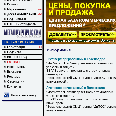
Каталог
Маркетплейс
<<
Доска объявлений
<<
Подшипники
ГОСТы и стандарты
ПОЛЬЗОВАТЕЛЯМ
Регистрация
<<
Информация
Подписка
Вопросы FAQ
Лист перфорированный в Краснодаре
Разделы
"МагМеталлПак" внедряет новые технологии
Информеры
упаковки и защиты ...
ЕВРАЗ запустил портал для строительных
Выставки
инженеров
Реклама
"Верхневолжский СМЦ" группы "ДиПОС" освои
О компании
выпуск новой ...
Контакты
Лист перфорированный в Волгограде
"МагМеталлПак" внедряет новые технологии
Поиск по сайту
упаковки и защиты ...
ЕВРАЗ запустил портал для строительных
инженеров
"Верхневолжский СМЦ" группы "ДиПОС" освои
выпуск новой ...