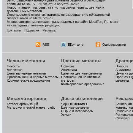
регистрационный номер и дата принятия решения о регистрации:
серия ИА № ФС 77 - 85704 от 03 августа 2023 г.
Новости, аналитика, цены, статистика рынка черных, цветных и
драгоценных металлов.
Использование открытых материалов разрешается с обязательной
гиперссылкой на MetalTorg.Ru
Мнение авторов материалов, размещаемых на сайте MetalTorg.Ru, может
не совпадать с мнением редакции.
Контакты
Подписка
Реклама
RSS
ВКонтакте
Одноклассники
Черные металлы
Цветные металлы
Драгоц
Новости
Новости
Новости
Аналитика
Аналитика
Аналитика
Цены на черные металлы
Цены на цветные металлы
Цены на д
Прогнозы цен на черные металлы
Прогнозы цен на цветные
Прогнозы ц
Коммерческие предложения
металлы
металлы
Коммерческие предложения
Металлоторговля
Доска объявлений
Реклам
Каталог организаций
Черные металлы
Баннерная
Металлургический маркетплейс
Цветные металлы
Контекстны
Сырье и металлолом
Реклама в 
Услуги
Региональн
Classified