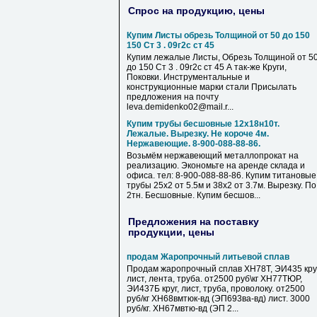
Спрос на продукцию, цены
Купим Листы обрезь Толщиной от 50 до 150
150 Ст 3 . 09г2с ст 45
Купим лежалые Листы, Обрезь Толщиной от 5
до 150 Ст 3 . 09г2с ст 45 А так-же Круги,
Поковки. Инструментальные и
конструкционные марки стали Присылать
предложения на почту
leva.demidenko02@mail.r...
Купим трубы бесшовные 12х18н10т.
Лежалые. Вырезку. Не короче 4м.
Нержавеющие. 8-900-088-88-86.
Возьмём нержавеющий металлопрокат на
реализацию. Экономьте на аренде склада и
офиса. тел: 8-900-088-88-86. Купим титановые
трубы 25х2 от 5.5м и 38х2 от 3.7м. Вырезку. По
2тн. Бесшовные. Купим бесшов...
Предложения на поставку
продукции, цены
продам Жаропрочный литьевой сплав
Продам жаропрочный сплав ХН78Т, ЭИ435 круг
лист, лента, труба. от2500 руб\кг ХН77ТЮР,
ЭИ437Б круг, лист, труба, проволоку. от2500
руб/кг ХН68вмтюк-вд (ЭП693ва-вд) лист. 3000
руб/кг. ХН67мвтю-вд (ЭП 2...