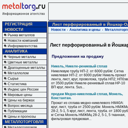
РЕГИСТРАЦИЯ
Лист перфорированный в Йошкар-О
НОВОСТИ
Новости
Аналитика и цены
Металлоторг
Рынка металлов
Новости компаний
Лист перфорированный в Йошка
Информагентства
АНАЛИТИКА
Предложения на продажу
Черные металлы
Цветные металлы
Никель, Никеле-рениевый сплав
Драгоценные металлы
Никелевую трубу НП-2. от 6000 руб/кг. Сетка
Металлолом
никелевая НП-2. от 6000 руб/кг Никель прокат
Сырье
лента, лист, круг, проволока, труба НП2; НП0э
от 3500 руб/кг Никеле-рениевый сплав НР-10
Статистика
ВП круг, лента. Sus...
Индекс цен России
продам Медно-никелевый сплав, Монель,
Мировые цены
Константан.
Цены на биржах
Прокат из сплава медно-никелевого НМ40А:
Вопрос месяца
круг, лист, труба от 2500 руб/кг. Монель НМЖМ
28-2, 5-1, 5 круг, лист, лента, труба. от 1800 руб
Публикации
кг Сетка Монель НМЖМц 28-2, 5-1, 5 тканная,
Цены и прогнозы
фильтровая прядковая...
МЕТАЛЛОТОРГОВЛЯ
Металлоторговля