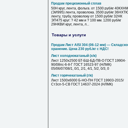
Продам прецизионный сплав
50Н круг, лента, фольга. от 1500 руб/кг 40КХН
(ЭИ995) лента, проволока. 3500 руб/кг 36НХТ
ленту, трубу, проволоку от 1500 руб/кг 32НК
ЭП475 круг: ? 42 мм и ? 100 мм. 1200 руб/кг
29НКВИ круг, лента, л...
Товары и услуги
Продам Лист AISI 304 (06-12 мм) — Складско
хранение. Цена 230 руб./кг с НДС!
Лист холоднокатаный (х/к)
Лист 1250х2500 БТ-БШ-БД-ПВ-О ГОСТ 19904-
90/08пс-6-II-Г ГОСТ 16523-97 (НЛМК)
05/06/07/08/1, 0/1, 2/1, 4/1, 5/2, 0/3, 0
Лист горячекатаный (г/к)
Лист 1500х6000 Б-НО-ПН ГОСТ 19903-2015/
Ст3сп-5-СВ ГОСТ 14637-2024 (НЛМК)