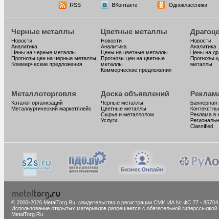
RSS
ВКонтакте
Одноклассники
Черные металлы
Цветные металлы
Драгоц
Новости
Новости
Новости
Аналитика
Аналитика
Аналитика
Цены на черные металлы
Цены на цветные металлы
Цены на д
Прогнозы цен на черные металлы
Прогнозы цен на цветные
Прогнозы ц
Коммерческие предложения
металлы
металлы
Коммерческие предложения
Металлоторговля
Доска объявлений
Реклам
Каталог организаций
Черные металлы
Баннерная
Металлургический маркетплейс
Цветные металлы
Контекстны
Сырье и металлолом
Реклама в 
Услуги
Региональн
Classified
© 2000-2026 MetalTorg.Ru,
cвидетельство о регистрации СМИ ИА № ФС 77 - 85704
Использование открытых материалов разрешается с обязательной гиперссылкой 
MetalTorg.Ru