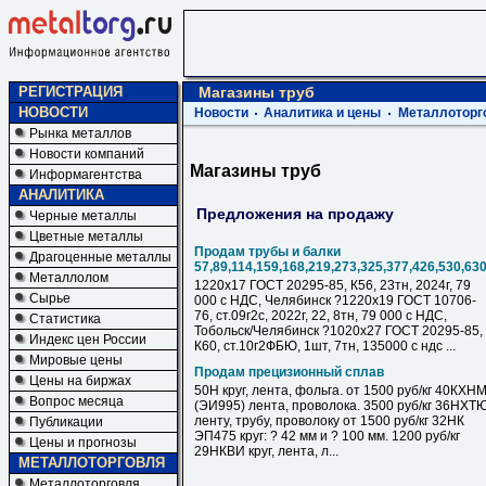
РЕГИСТРАЦИЯ
Магазины труб
НОВОСТИ
Новости
Аналитика и цены
Металлоторг
Рынка металлов
Новости компаний
Магазины труб
Информагентства
АНАЛИТИКА
Предложения на продажу
Черные металлы
Цветные металлы
Продам трубы и балки
Драгоценные металлы
57,89,114,159,168,219,273,325,377,426,530,63
Металлолом
1220х17 ГОСТ 20295-85, К56, 23тн, 2024г, 79
Сырье
000 с НДC, Челябинск ?1220х19 ГОСТ 10706-
76, ст.09г2с, 2022г, 22, 8тн, 79 000 с НДC,
Статистика
Тобольск/Челябинск ?1020х27 ГОСТ 20295-85,
Индекс цен России
К60, ст.10г2ФБЮ, 1шт, 7тн, 135000 с ндс ...
Мировые цены
Продам прецизионный сплав
Цены на биржах
50Н круг, лента, фольга. от 1500 руб/кг 40КХН
Вопрос месяца
(ЭИ995) лента, проволока. 3500 руб/кг 36НХТ
ленту, трубу, проволоку от 1500 руб/кг 32НК
Публикации
ЭП475 круг: ? 42 мм и ? 100 мм. 1200 руб/кг
Цены и прогнозы
29НКВИ круг, лента, л...
МЕТАЛЛОТОРГОВЛЯ
Металлоторговля