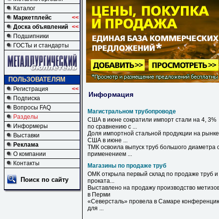
Каталог
Маркетплейс
<<
Доска объявлений
<<
Подшипники
ГОСТы и стандарты
ПОЛЬЗОВАТЕЛЯМ
Регистрация
<<
Информация
Подписка
Вопросы FAQ
Магистральном трубопроводе
Разделы
США в июне сократили импорт стали на 4, 3%
Информеры
по сравнению с ...
Доля импортной стальной продукции на рынке
Выставки
США в июне ...
Реклама
ТМК освоила выпуск труб большого диаметра 
О компании
применением ...
Контакты
Магазины по продаже труб
ОМК открыла первый склад
по
продаже
труб
и
Поиск по сайту
проката...
Выставлено на
продажу
производство метизо
в Перми
«Северсталь» провела в Самаре конференци
для ...