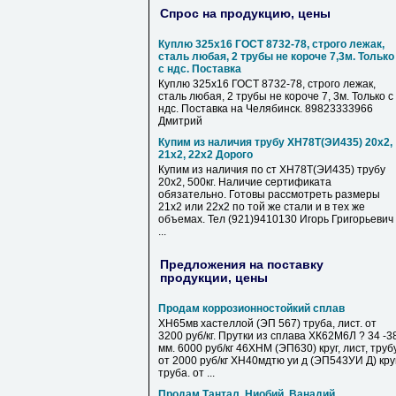
Спрос на продукцию, цены
Куплю 325х16 ГОСТ 8732-78, строго лежак,
сталь любая, 2 трубы не короче 7,3м. Только
с ндс. Поставка
Куплю 325х16 ГОСТ 8732-78, строго лежак,
сталь любая, 2 трубы не короче 7, 3м. Только с
ндс. Поставка на Челябинск. 89823333966
Дмитрий
Купим из наличия трубу ХН78Т(ЭИ435) 20х2,
21х2, 22х2 Дорого
Купим из наличия по ст ХН78Т(ЭИ435) трубу
20х2, 500кг. Наличие сертификата
обязательно. Готовы рассмотреть размеры
21х2 или 22х2 по той же стали и в тех же
объемах. Тел (921)9410130 Игорь Григорьевич
...
Предложения на поставку
продукции, цены
Продам коррозионностойкий сплав
ХН65мв хастеллой (ЭП 567) труба, лист. от
3200 руб/кг. Прутки из сплава ХК62М6Л ? 34 -3
мм. 6000 руб/кг 46ХНМ (ЭП630) круг, лист, труб
от 2000 руб/кг ХН40мдтю уи д (ЭП543УИ Д) круг
труба. от ...
Продам Тантал, Ниобий, Ванадий