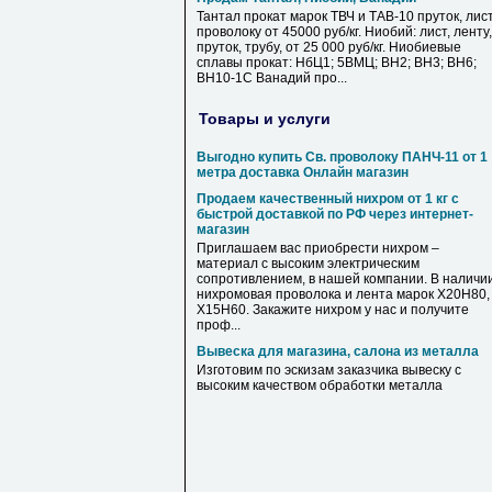
Тантал прокат марок ТВЧ и ТАВ-10 пруток, лист
проволоку от 45000 руб/кг. Ниобий: лист, ленту,
пруток, трубу, от 25 000 руб/кг. Ниобиевые
сплавы прокат: НбЦ1; 5ВМЦ; ВН2; ВН3; ВН6;
ВН10-1С Ванадий про...
Товары и услуги
Выгодно купить Св. проволоку ПАНЧ-11 от 1
метра доставка Онлайн магазин
Продаем качественный нихром от 1 кг с
быстрой доставкой по РФ через интернет-
магазин
Приглашаем вас приобрести нихром –
материал с высоким электрическим
сопротивлением, в нашей компании. В наличи
нихромовая проволока и лента марок Х20Н80,
Х15Н60. Закажите нихром у нас и получите
проф...
Вывеска для магазина, салона из металла
Изготовим по эскизам заказчика вывеску с
высоким качеством обработки металла