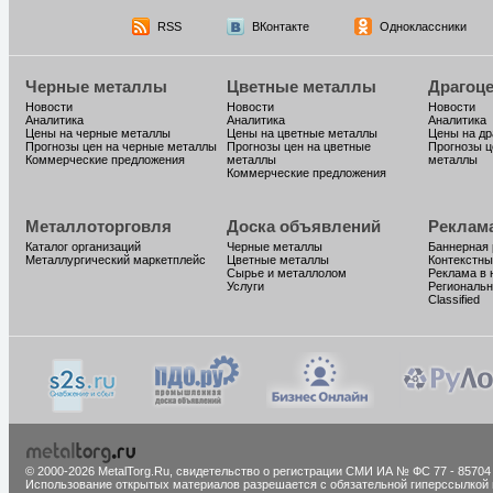
RSS
ВКонтакте
Одноклассники
Черные металлы
Цветные металлы
Драгоц
Новости
Новости
Новости
Аналитика
Аналитика
Аналитика
Цены на черные металлы
Цены на цветные металлы
Цены на д
Прогнозы цен на черные металлы
Прогнозы цен на цветные
Прогнозы ц
Коммерческие предложения
металлы
металлы
Коммерческие предложения
Металлоторговля
Доска объявлений
Реклам
Каталог организаций
Черные металлы
Баннерная
Металлургический маркетплейс
Цветные металлы
Контекстны
Сырье и металлолом
Реклама в 
Услуги
Региональн
Classified
© 2000-2026 MetalTorg.Ru,
cвидетельство о регистрации СМИ ИА № ФС 77 - 85704
Использование открытых материалов разрешается с обязательной гиперссылкой 