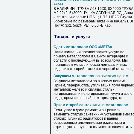
заказ
В НАЛИЧИИ : ТРУБА Л63 16Х0, 8Х4000 ТРУБА
М2 22х2, 5х3000 ЧУШКА ЛАТУННАЯ ЛСд Анод
и лента никелевые НПА-1; НП2; НП2Э Втулки
бронзовые по размерам заказчика Кабель ВВГ
Пнг(А) 3х2, 5ок(N.PE)=0.66 кВ Каб...
Товары и услуги
Сдать металлолом ООО «МЕТА»
Наша компания предоставляет услуги по
приему металлолома в Санкт-Петербурге и
области с последующим вывозом лома. Мы
принимаем металлический лом различных
видов и категорий, таких как черный металл, ц..
Закупаем металлолом по высоким ценам!
Закупаем металлолом по высоким ценам!
Приём, переработка, утилизация лома чёрных
металлов: железо и сплавы, сталь -
легированная и нелегированная, чугун и все е
виды; промышленный лом: арматура, м...
Прием старой сантехники на металлолом
Если у вас в доме ремонт и вы решили
заменить старую сантехнику, установив вмест
старых чугунных радиаторов и ванны
современные алюминиевые радиаторы и
акриловую ванную - то вы можете возместить
не...