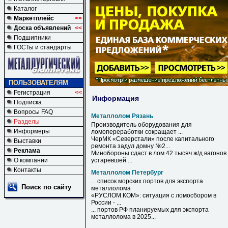
Каталог
Маркетплейс
<<
Доска объявлений
<<
Подшипники
ГОСТы и стандарты
ПОЛЬЗОВАТЕЛЯМ
Регистрация
<<
Информация
Подписка
Вопросы FAQ
Металлолом Рязань
Разделы
Производитель оборудования для
Информеры
ломопереработки сокращает ...
ЧерМК «Северстали» после капитального
Выставки
ремонта задул домну №2...
Реклама
Минобороны сдаст в лом 42 тысяч ж/д вагонов
О компании
устаревшей ...
Контакты
Металлолом Петербург
... список морских портов для экспорта
Поиск по сайту
металлолома
«РУСЛОМ.КОМ»: ситуация с ломосбором в
России - ...
... портов РФ планируемых для экспорта
металлолома
в 2025...