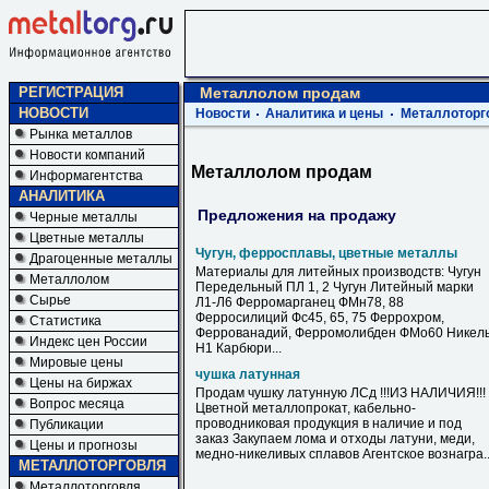
РЕГИСТРАЦИЯ
Металлолом продам
НОВОСТИ
Новости
Аналитика и цены
Металлоторг
Рынка металлов
Новости компаний
Металлолом продам
Информагентства
АНАЛИТИКА
Предложения на продажу
Черные металлы
Цветные металлы
Чугун, ферросплавы, цветные металлы
Драгоценные металлы
Материалы для литейных производств: Чугун
Металлолом
Передельный ПЛ 1, 2 Чугун Литейный марки
Сырье
Л1-Л6 Ферромарганец ФМн78, 88
Ферросилиций Фс45, 65, 75 Феррохром,
Статистика
Феррованадий, Ферромолибден ФМо60 Никел
Индекс цен России
Н1 Карбюри...
Мировые цены
чушка латунная
Цены на биржах
Продам чушку латунную ЛСд !!!ИЗ НАЛИЧИЯ!!!
Вопрос месяца
Цветной металлопрокат, кабельно-
проводниковая продукция в наличие и под
Публикации
заказ Закупаем лома и отходы латуни, меди,
Цены и прогнозы
медно-никеливых сплавов Агентское вознагра..
МЕТАЛЛОТОРГОВЛЯ
Металлоторговля