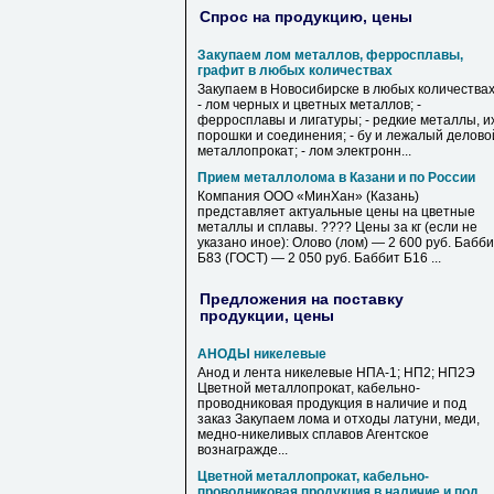
Спрос на продукцию, цены
Закупаем лом металлов, ферросплавы,
графит в любых количествах
Закупаем в Новосибирске в любых количествах
- лом черных и цветных металлов; -
ферросплавы и лигатуры; - редкие металлы, и
порошки и соединения; - бу и лежалый делово
металлопрокат; - лом электронн...
Прием металлолома в Казани и по России
Компания ООО «МинХан» (Казань)
представляет актуальные цены на цветные
металлы и сплавы. ???? Цены за кг (если не
указано иное): Олово (лом) — 2 600 руб. Бабб
Б83 (ГОСТ) — 2 050 руб. Баббит Б16 ...
Предложения на поставку
продукции, цены
АНОДЫ никелевые
Анод и лента никелевые НПА-1; НП2; НП2Э
Цветной металлопрокат, кабельно-
проводниковая продукция в наличие и под
заказ Закупаем лома и отходы латуни, меди,
медно-никеливых сплавов Агентское
вознагражде...
Цветной металлопрокат, кабельно-
проводниковая продукция в наличие и под