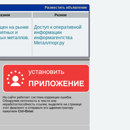
Разместить объявление
азное
Разное
цен на рынке
Доступ к оперативной
ветных и
информации
ых металлов.
информагентства
Металлторг.ру
На сайте работает система коррекции ошибок.
Обнаружив неточность в тексте или
неработоспособность ссылки, выделите на странице
этот фрагмент и отправьте его администратору
нажатием
Ctrl
+
Enter
.