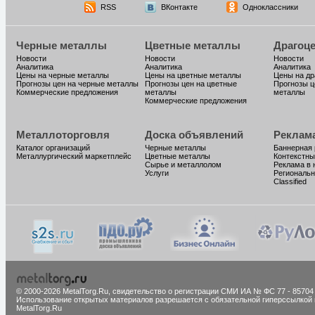
RSS
ВКонтакте
Одноклассники
Черные металлы
Цветные металлы
Драгоц
Новости
Новости
Новости
Аналитика
Аналитика
Аналитика
Цены на черные металлы
Цены на цветные металлы
Цены на д
Прогнозы цен на черные металлы
Прогнозы цен на цветные
Прогнозы ц
Коммерческие предложения
металлы
металлы
Коммерческие предложения
Металлоторговля
Доска объявлений
Реклам
Каталог организаций
Черные металлы
Баннерная
Металлургический маркетплейс
Цветные металлы
Контекстны
Сырье и металлолом
Реклама в 
Услуги
Региональн
Classified
© 2000-2026 MetalTorg.Ru,
cвидетельство о регистрации СМИ ИА № ФС 77 - 85704
Использование открытых материалов разрешается с обязательной гиперссылкой 
MetalTorg.Ru