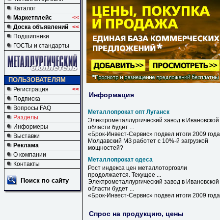
Каталог
Маркетплейс
<<
Доска объявлений
<<
Подшипники
ГОСТы и стандарты
ПОЛЬЗОВАТЕЛЯМ
Регистрация
<<
Информация
Подписка
Вопросы FAQ
Металлопрокат опт Луганск
Разделы
Электрометаллургический завод в Ивановской
Информеры
области будет ...
«Брок-Инвест-Сервис» подвел итоги 2009 года
Выставки
Молдавский МЗ работет с 10%-й загрузкой
Реклама
мощностей?
О компании
Металлопрокат одеса
Контакты
Рост индекса цен металлоторговли
продолжается. Текущее ...
Поиск по сайту
Электрометаллургический завод в Ивановской
области будет ...
«Брок-Инвест-Сервис» подвел итоги 2009 года
Спрос на продукцию, цены