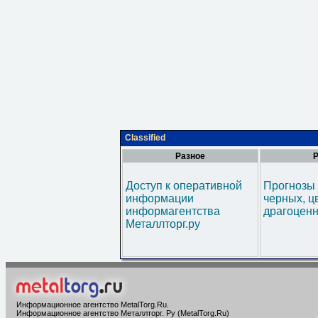
Classified
Разное
Р
Доступ к оперативной
Прогнозы 
информации
черных, ц
информагентства
драгоценн
Металлторг.ру
Информационное агентство MetalTorg.Ru
.
Информационное агентство Металлторг. Ру (MetalTorg.Ru)