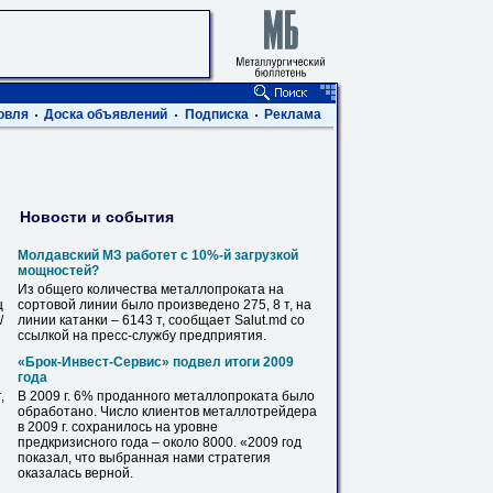
овля
Доска объявлений
Подписка
Реклама
Новости и события
Молдавский МЗ работет с 10%-й загрузкой
мощностей?
Из общего количества
металлопроката
на
ц
сортовой линии было произведено 275, 8 т, на
/
линии катанки – 6143 т, сообщает Salut.md со
ссылкой на пресс-службу предприятия.
«Брок-Инвест-Сервис» подвел итоги 2009
года
,
В 2009 г. 6% проданного
металлопроката
было
обработано. Число клиентов металлотрейдера
в 2009 г. сохранилось на уровне
предкризисного года – около 8000. «2009 год
показал, что выбранная нами стратегия
оказалась верной.