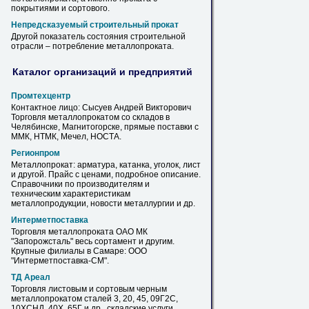
покрытиями и сортового.
Непредсказуемый строительный прокат
Другой показатель состояния строительной
отрасли – потребление
металлопроката
.
Каталог организаций и предприятий
Промтехцентр
Контактное лицо: Cысуев Андрей Викторович
Торговля
металлопрокатом
со складов в
Челябинске, Магнитогорске, прямые поставки с
ММК, НТМК, Мечел, НОСТА.
Регионпром
Металлопрокат
: арматура, катанка, уголок, лист
и другой. Прайс с ценами, подробное описание.
Справочники по производителям и
техническим характеристикам
металлопродукции, новости металлургии и др.
Интерметпоставка
Торговля
металлопроката
ОАО МК
"Запорожсталь" весь сортамент и другим.
Крупные филиалы в Самаре: ООО
"Интерметпоставка-СМ".
ТД Ареал
Торговля листовым и сортовым черным
металлопрокатом
сталей 3, 20, 45, 09Г2С,
10ХСНД, 40Х, 65Г и др., складские услуги.