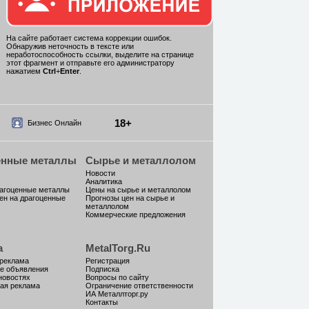
На сайте работает система коррекции ошибок.
Обнаружив неточность в тексте или
неработоспособность ссылки, выделите на странице
этот фрагмент и отправьте его администратору
нажатием
Ctrl
+
Enter
.
18+
Бизнес Онлайн
енные металлы
Сырье и металлолом
Новости
Аналитика
рагоценные металлы
Цены на сырье и металлолом
ен на драгоценные
Прогнозы цен на сырье и
металлолом
Коммерческие предложения
а
MetalTorg.Ru
 реклама
Регистрация
е объявления
Подписка
новостях
Вопросы по сайту
ая реклама
Ограничение ответственности
ИА Металлторг.ру
Контакты