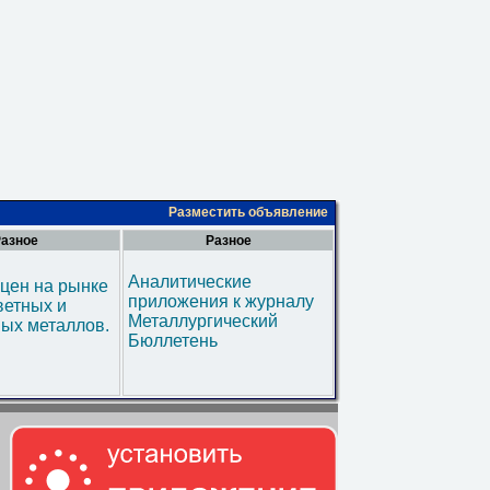
Разместить объявление
азное
Разное
Аналитические
цен на рынке
приложения к журналу
ветных и
Металлургический
ых металлов.
Бюллетень