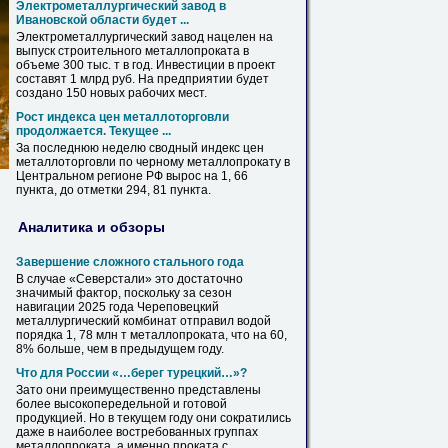
Электрометаллургический завод в
Ивановской области будет ...
Электрометаллургический завод нацелен на
выпуск строительного
металлопроката
в
объеме 300 тыс. т в год. Инвестиции в проект
составят 1 млрд руб. На предприятии будет
создано 150 новых рабочих мест.
Рост индекса цен металлоторговли
продолжается. Текущее ...
За последнюю неделю сводный индекс цен
металлоторговли по черному
металлопрокату
в
Центральном регионе РФ вырос на 1, 66
пункта, до отметки 294, 81 пункта.
Аналитика и обзоры
Завершение сложного стального года
В случае «Северстали» это достаточно
значимый фактор, поскольку за сезон
навигации 2025 года Череповецкий
металлургический комбинат отправил водой
порядка 1, 78 млн т
металлопроката
, что на 60,
8% больше, чем в предыдущем году.
Что для России «…берег турецкий…»?
Зато они преимущественно представлены
более высокопередельной и готовой
продукцией. Но в текущем году они сократились
даже в наиболее востребованных группах
металлопроката
, а именно проката с