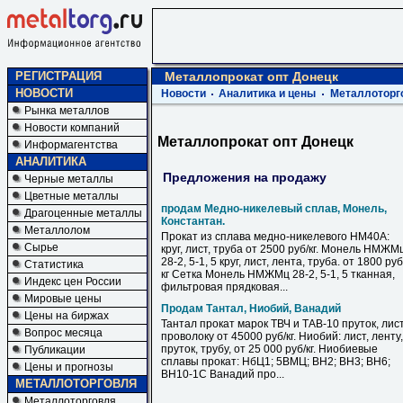
РЕГИСТРАЦИЯ
Металлопрокат опт Донецк
НОВОСТИ
Новости
Аналитика и цены
Металлоторг
Рынка металлов
Новости компаний
Металлопрокат опт Донецк
Информагентства
АНАЛИТИКА
Предложения на продажу
Черные металлы
Цветные металлы
продам Медно-никелевый сплав, Монель,
Драгоценные металлы
Константан.
Металлолом
Прокат из сплава медно-никелевого НМ40А:
Сырье
круг, лист, труба от 2500 руб/кг. Монель НМЖМ
28-2, 5-1, 5 круг, лист, лента, труба. от 1800 руб
Статистика
кг Сетка Монель НМЖМц 28-2, 5-1, 5 тканная,
Индекс цен России
фильтровая прядковая...
Мировые цены
Продам Тантал, Ниобий, Ванадий
Цены на биржах
Тантал прокат марок ТВЧ и ТАВ-10 пруток, лист
Вопрос месяца
проволоку от 45000 руб/кг. Ниобий: лист, ленту,
пруток, трубу, от 25 000 руб/кг. Ниобиевые
Публикации
сплавы прокат: НбЦ1; 5ВМЦ; ВН2; ВН3; ВН6;
Цены и прогнозы
ВН10-1С Ванадий про...
МЕТАЛЛОТОРГОВЛЯ
Металлоторговля