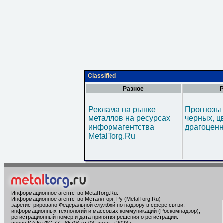
Classified
Разное
Р
Реклама на рынке
Прогнозы 
металлов на ресурсах
черных, ц
информагентства
драгоценн
MetalTorg.Ru
Информационное агентство MetalTorg.Ru
.
Информационное агентство Металлторг. Ру (MetalTorg.Ru)
зарегистрировано Федеральной службой по надзору в сфере связи,
информационных технологий и массовых коммуникаций (Роскомнадзор),
регистрационный номер и дата принятия решения о регистрации:
серия ИА № ФС 77 - 85704 от 03 августа 2023 г.