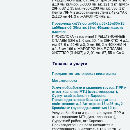
ПРЕЦИЗИОННЫЕ СПЛАВЫ Пруток 36НХТЮ
д.10 мм, калибр. L-3000 мм, г/к, 121, 3 кг Пруток
29НК ВИ д.35 мм, l-900-1200 мм, г/к, 530, 1 кг
Лента 79НМ в ассортименте Лента 49К2ФА 0,
2х120 мм 44, 3 кг ЖАРОПРОЧНЫЕ...
Проволока хн77тюр, хн60вт, 06х15н60м15,
хн50вмтюб, 36нхтю, 29нк, 40кхнм и др. из
наличия!
ПРОВОЛОКА из наличия! ПРЕЦИЗИОННЫЕ
СПЛАВЫ 52Н д.1, 6 мм, 50, 4 кг 36НХТЮ-Н д.1,
мм, 97, 9 кг 29НК д.3, 0 мм, 96, 2 кг 40КХНМ-Н
д.1, 3 мм 166 кг ЖАРОПРОЧНЫЕ СПЛАВЫ
ХН77ТЮР (ЭИ437) д.2, 01 мм, 87, 55 кг Св-Х...
Товары и услуги
Продаем металлопрокат ниже рынка
Металлопрокат
Услуги обработки и хранение грузов. ПРР и
ответ хранение МТЦ (металлопрокат),
Сургутский район, пгт Барсово.
Производственная база находится в
собственности, 2 Автокрана 16 и 25 тн., 2
Кранбалки грузоподъемностью 10 тн.
Услуги обработки и хранение грузов. ПРР и
ответ хранение МТЦ (металлопрокат),
Сургутский район, пгт Барсово.
Производственная база находится в
собственности, 2 Автокрана 16 и 25 тн., 2