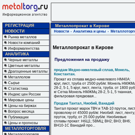
РЕГИСТРАЦИЯ
Металлопрокат в Кирове
НОВОСТИ
Новости
Аналитика и цены
Металлоторг
Рынка металлов
Новости компаний
Металлопрокат в Кирове
Информагентства
АНАЛИТИКА
Предложения на продажу
Черные металлы
Цветные металлы
продам Медно-никелевый сплав, Монель,
Драгоценные металлы
Константан.
Металлолом
Прокат из сплава медно-никелевого НМ40А:
Сырье
круг, лист, труба от 2500 руб/кг. Монель НМЖМ
28-2, 5-1, 5 круг, лист, лента, труба. от 1800 руб
Статистика
кг Сетка Монель НМЖМц 28-2, 5-1, 5 тканная,
Индекс цен России
фильтровая прядковая...
Мировые цены
Продам Тантал, Ниобий, Ванадий
Цены на биржах
Тантал прокат марок ТВЧ и ТАВ-10 пруток, лист
Вопрос месяца
проволоку от 45000 руб/кг. Ниобий: лист, ленту,
пруток, трубу, от 25 000 руб/кг. Ниобиевые
Публикации
сплавы прокат: НбЦ1; 5ВМЦ; ВН2; ВН3; ВН6;
Цены и прогнозы
ВН10-1С Ванадий про...
МЕТАЛЛОТОРГОВЛЯ
Металлоторговля