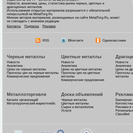
Новости, аналитика, цены, статистика рынка черных, цветных и
драгоценных металлов.
Использование открытых материалов разрешается с обязательной
гиперссылкой на MetalTorg.Ru
Мнение авторов материалов, размещаемых на сайте MetalTorg.Ru, может
не совпадать с мнением редакции.
Контакты
Подписка
Реклама
RSS
ВКонтакте
Одноклассники
Черные металлы
Цветные металлы
Драгоц
Новости
Новости
Новости
Аналитика
Аналитика
Аналитика
Цены на черные металлы
Цены на цветные металлы
Цены на д
Прогнозы цен на черные металлы
Прогнозы цен на цветные
Прогнозы ц
Коммерческие предложения
металлы
металлы
Коммерческие предложения
Металлоторговля
Доска объявлений
Реклам
Каталог организаций
Черные металлы
Баннерная
Металлургический маркетплейс
Цветные металлы
Контекстны
Сырье и металлолом
Реклама в 
Услуги
Региональн
Classified