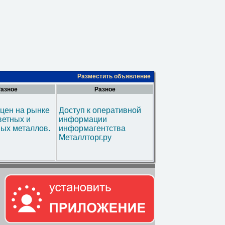
Разместить объявление
азное
Разное
цен на рынке
Доступ к оперативной
ветных и
информации
ых металлов.
информагентства
Металлторг.ру