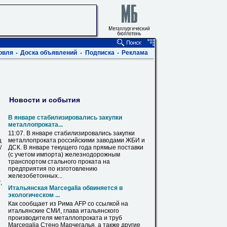
овля
Доска объявлений
Подписка
Реклама
Новости и события
В
январе стабилизировались закупки
металлопроката
...
11:07.
В
январе стабилизировались закупки
ц
металлопроката
российскими заводами ЖБИ и
/
ДСК.
В
январе текущего года прямые поставки
(с учетом импорта) железнодорожным
транспортом стального проката на
предприятия по изготовлению
железобетонных...
,
Итальянская Marcegalia обвиняется
в
экологическом ...
Как сообщает из Рима AFP со ссылкой на
итальянские СМИ, глава итальянского
производителя
металлопроката
и труб
Marcegalia Стено Марчегалья, а также другие