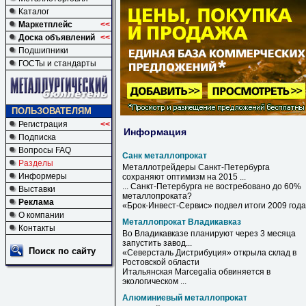
Каталог
Маркетплейс
<<
Доска объявлений
<<
Подшипники
ГОСТы и стандарты
ПОЛЬЗОВАТЕЛЯМ
Регистрация
<<
Информация
Подписка
Вопросы FAQ
Санк металлопрокат
Разделы
Металлотрейдеры Санкт-Петербурга
Информеры
сохраняют оптимизм на 2015 ...
... Санкт-Петербурга не востребовано до 60%
Выставки
металлопроката
?
Реклама
«Брок-Инвест-Сервис» подвел итоги 2009 года
О компании
Металлопрокат Владикавказ
Контакты
Во
Владикавказе
планируют через 3 месяца
запустить завод...
Поиск по сайту
«Северсталь Дистрибуция» открыла склад в
Ростовской области
Итальянская Marcegalia обвиняется в
экологическом ...
Алюминиевый металлопрокат