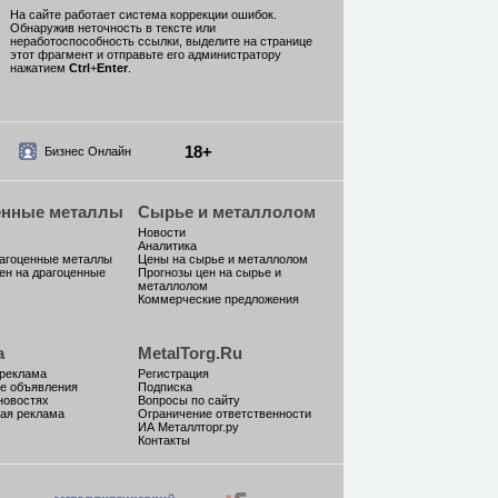
На сайте работает система коррекции ошибок.
Обнаружив неточность в тексте или
неработоспособность ссылки, выделите на странице
этот фрагмент и отправьте его администратору
нажатием
Ctrl
+
Enter
.
18+
Бизнес Онлайн
енные металлы
Сырье и металлолом
Новости
Аналитика
рагоценные металлы
Цены на сырье и металлолом
ен на драгоценные
Прогнозы цен на сырье и
металлолом
Коммерческие предложения
а
MetalTorg.Ru
 реклама
Регистрация
е объявления
Подписка
новостях
Вопросы по сайту
ая реклама
Ограничение ответственности
ИА Металлторг.ру
Контакты