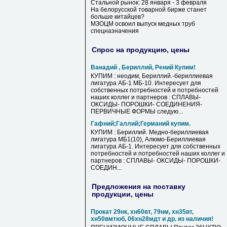
Стальной рынок: 28 января - 3 февраля
На белорусской товарной бирже станет
больше китайцев?
МЗОЦМ освоил выпуск медных труб
спецназначения
Спрос на продукцию, цены
Ванадий , Бериллий, Рений Купим!
КУПИМ : неодим, Бериллий.-бериллиевая
лигатура АБ-1 МБ-10. Интересует для
собственных потребностей и потребностей
наших коллег и партнеров : СПЛАВЫ-
ОКСИДЫ- ПОРОШКИ- СОЕДИНЕНИЯ-
ПЕРВИЧНЫЕ ФОРМЫ следую...
Гафний;Галлий;Германий купим.
КУПИМ : Бериллий. Медно-бериллиевая
лигатура МБ1(10), Алюмо-Бериллиевая
лигатура АБ-1. Интересует для собственных
потребностей и потребностей наших коллег и
партнеров : СПЛАВЫ- ОКСИДЫ- ПОРОШКИ-
СОЕДИН...
Предложения на поставку
продукции, цены
Прокат 29нк, хн60вт, 79нм, хн35вт,
хн50вмтюб, 06хн28мдт и др. из наличия!