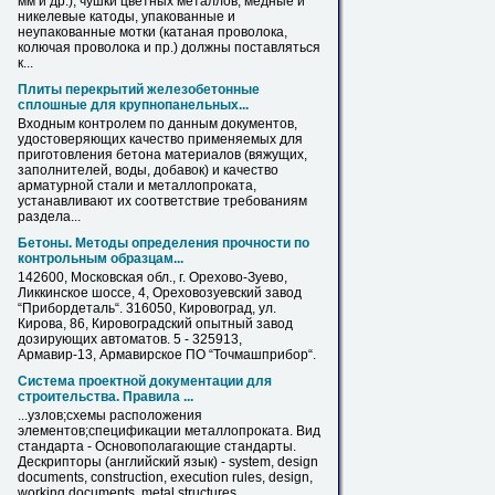
мм и др.), чушки цветных металлов, медные и
никелевые катоды, упакованные и
неупакованные мотки (катаная проволока,
колючая проволока и пр.) должны поставляться
к...
Плиты перекрытий железобетонные
сплошные для крупнопанельных...
Входным контролем по данным документов,
удостоверяющих качество применяемых для
приготовления бетона материалов (вяжущих,
заполнителей, воды, добавок) и качество
арматурной стали и
металлопроката
,
устанавливают их соответствие требованиям
раздела...
Бетоны. Методы определения прочности по
контрольным образцам...
142600, Московская обл., г. Орехово-Зуево,
Ликкинское шоссе, 4, Ореховозуевский завод
“Прибордеталь“. 316050, Кировоград, ул.
Кирова
, 86, Кировоградский опытный завод
дозирующих автоматов. 5 - 325913,
Армавир-13, Армавирское ПО “Точмашприбор“.
Система проектной документации для
строительства. Правила ...
...узлов;схемы расположения
элементов;спецификации
металлопроката
. Вид
стандарта - Основополагающие стандарты.
Дескрипторы (английский язык) - system, design
documents, construction, execution rules, design,
working documents, metal structures.