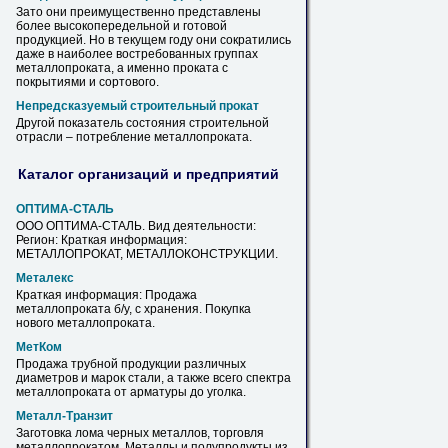
Зато они преимущественно представлены
более высокопередельной и готовой
продукцией. Но
в
текущем году они сократились
даже
в
наиболее востребованных группах
металлопроката
, а именно проката с
покрытиями и сортового.
Непредсказуемый строительный прокат
Другой показатель состояния строительной
отрасли – потребление
металлопроката
.
Каталог организаций и предприятий
ОПТИМА-СТАЛЬ
ООО ОПТИМА-СТАЛЬ. Вид деятельности:
Регион: Краткая информация:
МЕТАЛЛОПРОКАТ
, МЕТАЛЛОКОНСТРУКЦИИ.
Металекс
Краткая информация: Продажа
металлопроката
б/у, с хранения. Покупка
нового
металлопроката
.
МетКом
Продажа трубной продукции различных
диаметров и марок стали, а также всего спектра
металлопроката
от арматуры до уголка.
Металл-Транзит
Заготовка лома черных металлов, торговля
металлопрокатом
. Металлы и полупродукты из