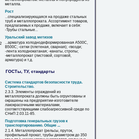
металла.
Рост
...специализирующаяся на продаже стальных
труб и
металлопроката
. Ассортимент товаров,
предлагаемых к продаже, включает
в
себя:
-Трубы стальные...
Уральский завод метизов
...арматура холоднодеформированная А500С,
 2
В500С; -сетки (плетеная, сварная); -гвозди;
-лента холоднокатаная; -канаты, стропы;
-
металлопрокат
(листовой, сортовой,
арматура) и т.д.
ГОСТы, ТУ, стандарты
Система стандартов безопасности труда.
Строительство.
2.3.3. Элементы ограждений из
металлопроката
должны быть огрунтованы и
окрашены на предприятии-изготовителе
лакокрасочными материалами,
соответствующими слабоагрессивной среде по
СНиП 2.03.11-85.
Подготовка генеральных грузов к
транспортированию. Общие ...
2.1.4.
Металлопрокат
(рельсы, пруток,
профильный прокат, трубы диаметром до 350