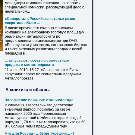
менеджеры компании отвечают на вопросы
специальной комиссии, расследующей дело о
нелегальном...
«Северсталь Российская сталь» резко
сократила объем ...
В
числе прочего это связано с выходом
компании на электронную торговую площадку
реализации
металлопроката
по
предложениям, организованную при ОАО
«Белорусская универсальная товарная биржа»
и также активным развитием продаж с новой
площадки
в
...
... запускают проект по совместным
продажам
металлопроката
11 июль 2019. 15:27. «Северсталь» и Evraz
запускают проект по совместным продажам
металлопроката
.
Аналитика и обзоры
Завершение сложного стального года
В
случае «Северстали» это достаточно
значимый фактор, поскольку за сезон
навигации 2025 года Череповецкий
металлургический комбинат отправил водой
порядка 1, 78 млн т
металлопроката
, что на 60,
8% больше, чем
в
предыдущем году.
Что для России «…берег турецкий…»?