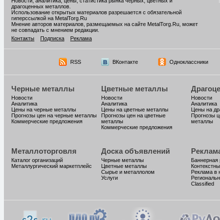
Новости, аналитика, цены, статистика рынка черных, цветных и
драгоценных металлов.
Использование открытых материалов разрешается с обязательной
гиперссылкой на MetalTorg.Ru
Мнение авторов материалов, размещаемых на сайте MetalTorg.Ru, может
не совпадать с мнением редакции.
Контакты
Подписка
Реклама
RSS
ВКонтакте
Одноклассники
Черные металлы
Цветные металлы
Драгоц
Новости
Новости
Новости
Аналитика
Аналитика
Аналитика
Цены на черные металлы
Цены на цветные металлы
Цены на д
Прогнозы цен на черные металлы
Прогнозы цен на цветные
Прогнозы ц
Коммерческие предложения
металлы
металлы
Коммерческие предложения
Металлоторговля
Доска объявлений
Реклам
Каталог организаций
Черные металлы
Баннерная
Металлургический маркетплейс
Цветные металлы
Контекстны
Сырье и металлолом
Реклама в 
Услуги
Региональн
Classified