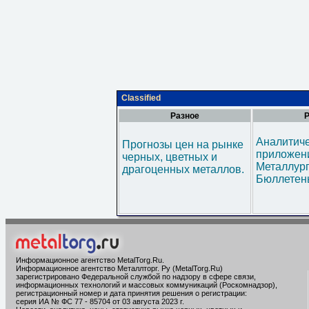
Classified
Разное
Р
Аналитич
Прогнозы цен на рынке
приложени
черных, цветных и
Металлур
драгоценных металлов.
Бюллетен
Информационное агентство MetalTorg.Ru
.
Информационное агентство Металлторг. Ру (MetalTorg.Ru)
зарегистрировано Федеральной службой по надзору в сфере связи,
информационных технологий и массовых коммуникаций (Роскомнадзор),
регистрационный номер и дата принятия решения о регистрации:
серия ИА № ФС 77 - 85704 от 03 августа 2023 г.