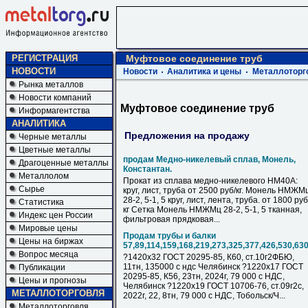
РЕГИСТРАЦИЯ
Муфтовое соединение труб
НОВОСТИ
Новости
Аналитика и цены
Металлоторг
Рынка металлов
Новости компаний
Муфтовое соединение труб
Информагентства
АНАЛИТИКА
Предложения на продажу
Черные металлы
Цветные металлы
продам Медно-никелевый сплав, Монель,
Драгоценные металлы
Константан.
Металлолом
Прокат из сплава медно-никелевого НМ40А:
Сырье
круг, лист, труба от 2500 руб/кг. Монель НМЖМ
28-2, 5-1, 5 круг, лист, лента, труба. от 1800 руб
Статистика
кг Сетка Монель НМЖМц 28-2, 5-1, 5 тканная,
Индекс цен России
фильтровая прядковая...
Мировые цены
Продам трубы и балки
Цены на биржах
57,89,114,159,168,219,273,325,377,426,530,63
Вопрос месяца
?1420х32 ГОСТ 20295-85, К60, ст.10г2ФБЮ,
11тн, 135000 с ндс Челябинск ?1220х17 ГОСТ
Публикации
20295-85, К56, 23тн, 2024г, 79 000 с НДC,
Цены и прогнозы
Челябинск ?1220х19 ГОСТ 10706-76, ст.09г2с,
МЕТАЛЛОТОРГОВЛЯ
2022г, 22, 8тн, 79 000 с НДC, Тобольск/Ч...
Металлоторговля