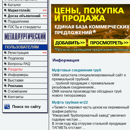
Каталог
Маркетплейс
<<
Доска объявлений
<<
Подшипники
ГОСТы и стандарты
ПОЛЬЗОВАТЕЛЯМ
Регистрация
<<
Подписка
Информация
Вопросы FAQ
Разделы
Муфтовые соединения труб
Информеры
ОМК запустила специализированный сайт о
премиальной трубной ...
Выставки
... трубной продукции с премиальным
Реклама
резьбовым
соединением
...
О компании
ОМК начала производство обсадных
труб
нового типоразмера
Контакты
Муфта трубная мт22
Поиск по сайту
«Тагмет» перевел часть цехов на переменный
график работы
"Ижорский Трубопрокатный завод" увеличил
годовую чистую ...
В этом году ж/д отгрузки стальной продукции
ТАГМЕТа отстают ...