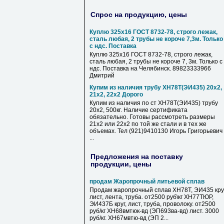
Спрос на продукцию, цены
Куплю 325х16 ГОСТ 8732-78, строго лежак,
сталь любая, 2 трубы не короче 7,3м. Только
с ндс. Поставка
Куплю 325х16 ГОСТ 8732-78, строго лежак,
сталь любая, 2 трубы не короче 7, 3м. Только с
ндс. Поставка на Челябинск. 89823333966
Дмитрий
Купим из наличия трубу ХН78Т(ЭИ435) 20х2,
21х2, 22х2 Дорого
Купим из наличия по ст ХН78Т(ЭИ435) трубу
20х2, 500кг. Наличие сертификата
обязательно. Готовы рассмотреть размеры
21х2 или 22х2 по той же стали и в тех же
объемах. Тел (921)9410130 Игорь Григорьевич
...
Предложения на поставку
продукции, цены
продам Жаропрочный литьевой сплав
Продам жаропрочный сплав ХН78Т, ЭИ435 круг
лист, лента, труба. от2500 руб\кг ХН77ТЮР,
ЭИ437Б круг, лист, труба, проволоку. от2500
руб/кг ХН68вмтюк-вд (ЭП693ва-вд) лист. 3000
руб/кг. ХН67мвтю-вд (ЭП 2...