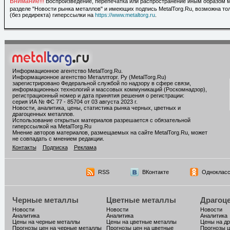
Внимание!!!
Воспроизведение, перепечатка или распространение иным образом 
разделе "Новости рынка металлов" и имеющих подпись MetalTorg.Ru, возможна то
(без редиректа) гиперссылки на
https://www.metaltorg.ru
.
Информационное агентство MetalTorg.Ru
.
Информационное агентство Металлторг. Ру (MetalTorg.Ru)
зарегистрировано Федеральной службой по надзору в сфере связи,
информационных технологий и массовых коммуникаций (Роскомнадзор),
регистрационный номер и дата принятия решения о регистрации:
серия ИА № ФС 77 - 85704 от 03 августа 2023 г.
Новости, аналитика, цены, статистика рынка черных, цветных и
драгоценных металлов.
Использование открытых материалов разрешается с обязательной
гиперссылкой на MetalTorg.Ru
Мнение авторов материалов, размещаемых на сайте MetalTorg.Ru, может
не совпадать с мнением редакции.
Контакты
Подписка
Реклама
RSS
ВКонтакте
Однокласс
Черные металлы
Цветные металлы
Драгоц
Новости
Новости
Новости
Аналитика
Аналитика
Аналитика
Цены на черные металлы
Цены на цветные металлы
Цены на д
Прогнозы цен на черные металлы
Прогнозы цен на цветные
Прогнозы ц