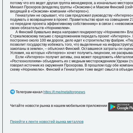
потому что его ведет другая группа менеджеров, а изначально местор
Михаил Прохоров (владелец группы «Онэксим») и Максим Финский (сейч
входящей в «Онэксим» компании «Интергео»).
Гениатулин не скрывает, что сам предложил руководству «Интергео»,
подумать о возвращении в проект. Правительство края на совещании 2
«о передаче проекта эффективному собственнику» в связи с «невозмо
своих обязательств «Норникелем».
А Финский буквально вчера направил гендиректору «Норникеля» Вл
Стржалковскому письмо с предложением передать проект «Интергео». 
построено около 100 км дороги, дело идет к строительству фабрик. «П
позволит государству избежать того, что выделенные на инфраструктур
закопаны в землю», – объяснил Финский. Оставшиеся затраты он оцени
Условия, на которых «Интергео» хочет получить лицензии, не раскрыва
Если «Интергео» получит активы, она может предложить «Металлои
«Ростехнологиям» объединить их с медным месторождением Удокан (та
говорил источник из окружения Прохорова. В прошлом году обе компан
схему «Норникелю». Финский и Гениатулин тоже видят смысл в объедин
Телеграм-канал
https://t.me/metaltorgnews
Читайте новости рынка в нашем мобильном приложении
Перейти к ленте новостей рынка металлов