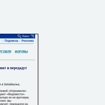
Подписка
Реклама
РГОВЛЯ
ФОРУМЫ
нят и передадут
 в Забайкалье,
лежей «Норникеля»
бщают «Ведомости».
лько их не критикую,
оект, мы
уксует, признался он,