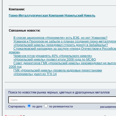
Компании:
Горно-Металлургическая Компания Норильский Никель
Cвязанные новости:
В списке акционеров «Норникеля» есть ВЭБ, но нет Усманова?
Усманов и Прохоров не забыли о планах создания горно-металлурги
«Норильский никель» передумал строить дорогу в Забайкалье?
Стржалковский награжден за заслуги «перед Отечеством и Российс
домом»
Чемезов готов управлять 40% «Норильского никеля»
«Норильский никель» подвел итоги 2008 года по МСФО
Совет директоров ГМК «Норильский никель» рекомендовал не выпл
2008 год
ГМК «Норильский никель» провела кадровые перестановки
«Норникель» ушел из ТГК-14
Поиск по новостям рынка черных, цветных и драгоценных металлов
Сортировать
по дате
по релевантности
расширенн