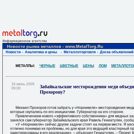
Новости рынка металлов - www.MetalTorg.Ru
Новости
Аналитика и цены
Металлоторговля
Доска объявлений
МЕТАЛЛЫ:
ЧЕРНЫЕ
ЦВЕТНЫЕ
ЦЕНЫ
ЛОМ
МЕТАЛЛОТО
16 июнь 2009
Забайкальские месторождения меди объеди
09:00
Прохорову?
Михаил Прохоров готов забрать у «Норникеля» месторождения меди
которые скупались по его инициативе. Губернатор на его стороне.
Привлечением нового «эффективного собственника» для медных за
занялся сам губернатор Забайкальского края Равиль Гениатулин, соо
«У «Норникеля» сейчас другие задачи стоят на первом месте. Я ниско
отлично понимаю их проблемы, но для края это ведущий кластерный пр
заинтересованы в его реализации», – объяснил Гениатулин. – Проект б