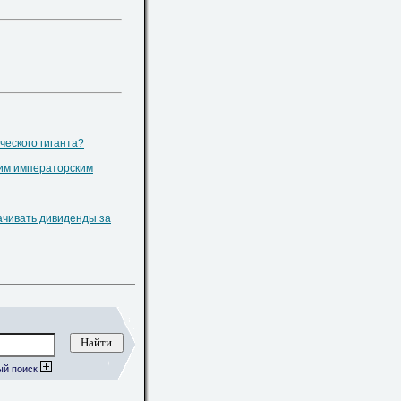
ческого гиганта?
ким императорским
ачивать дивиденды за
ый поиск