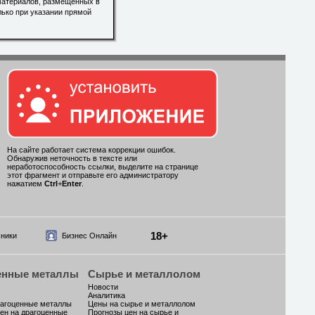
материалов, размещенных в
лько при указании прямой
На сайте работает система коррекции ошибок.
Обнаружив неточность в тексте или
неработоспособность ссылки, выделите на странице
этот фрагмент и отправьте его администратору
нажатием
Ctrl
+
Enter
.
18+
ники
Бизнес Онлайн
енные металлы
Сырье и металлолом
Новости
Аналитика
рагоценные металлы
Цены на сырье и металлолом
ен на драгоценные
Прогнозы цен на сырье и