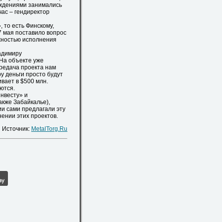
ождениями занимались
ас – гендиректор
 то есть Финскому,
7 мая поставило вопрос
жностью исполнения
адимиру
На объекте уже
ередача проекта нам
у деньги просто будут
вает в $500 млн.
ются.
нвесту» и
кже Забайкалье),
ии сами предлагали эту
ении этих проектов.
Источник:
MetalTorg.Ru