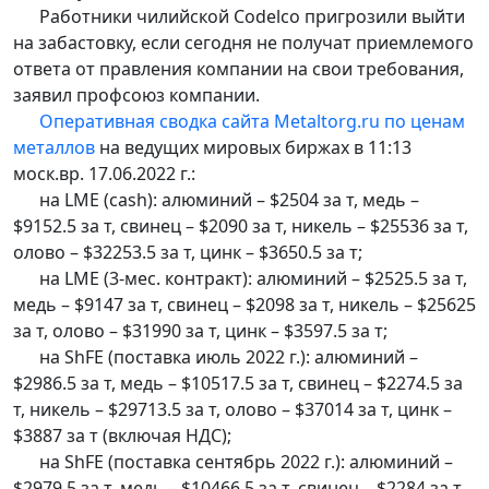
Работники чилийской Codelco пригрозили выйти
на забастовку, если сегодня не получат приемлемого
ответа от правления компании на свои требования,
заявил профсоюз компании.
Оперативная сводка сайта Metaltorg.ru по ценам
металлов
на ведущих мировых биржах в 11:13
моск.вр. 17.06.2022 г.:
на LME (cash): алюминий – $2504 за т, медь –
$9152.5 за т, свинец – $2090 за т, никель – $25536 за т,
олово – $32253.5 за т, цинк – $3650.5 за т;
на LME (3-мес. контракт): алюминий – $2525.5 за т,
медь – $9147 за т, свинец – $2098 за т, никель – $25625
за т, олово – $31990 за т, цинк – $3597.5 за т;
на ShFE (поставка июль 2022 г.): алюминий –
$2986.5 за т, медь – $10517.5 за т, свинец – $2274.5 за
т, никель – $29713.5 за т, олово – $37014 за т, цинк –
$3887 за т (включая НДС);
на ShFE (поставка сентябрь 2022 г.): алюминий –
$2979.5 за т, медь – $10466.5 за т, свинец – $2284 за т,