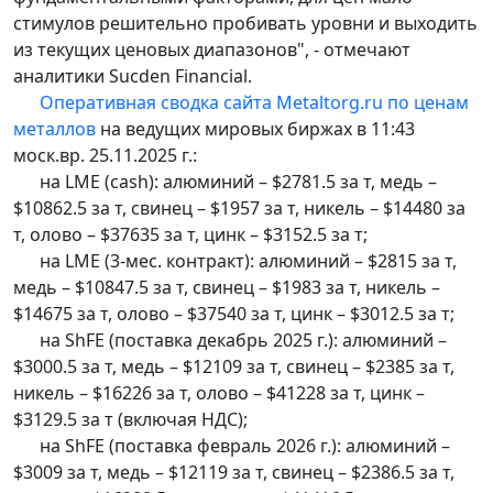
стимулов решительно пробивать уровни и выходить
из текущих ценовых диапазонов", - отмечают
аналитики Sucden Financial.
Оперативная сводка сайта Metaltorg.ru по ценам
металлов
на ведущих мировых биржах в 11:43
моск.вр. 25.11.2025 г.:
на LME (cash): алюминий – $2781.5 за т, медь –
$10862.5 за т, свинец – $1957 за т, никель – $14480 за
т, олово – $37635 за т, цинк – $3152.5 за т;
на LME (3-мес. контракт): алюминий – $2815 за т,
медь – $10847.5 за т, свинец – $1983 за т, никель –
$14675 за т, олово – $37540 за т, цинк – $3012.5 за т;
на ShFE (поставка декабрь 2025 г.): алюминий –
$3000.5 за т, медь – $12109 за т, свинец – $2385 за т,
никель – $16226 за т, олово – $41228 за т, цинк –
$3129.5 за т (включая НДС);
на ShFE (поставка февраль 2026 г.): алюминий –
$3009 за т, медь – $12119 за т, свинец – $2386.5 за т,