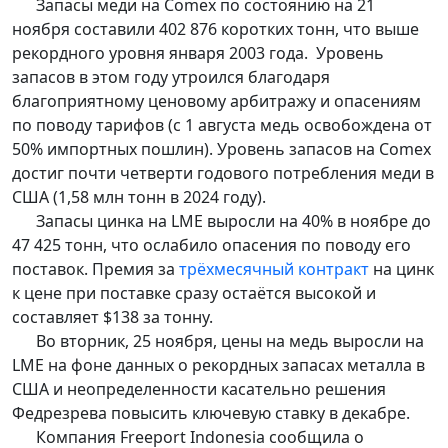
Запасы меди на Comex по состоянию на 21
ноября составили 402 876 коротких тонн, что выше
рекордного уровня января 2003 года. Уровень
запасов в этом году утроился благодаря
благоприятному ценовому арбитражу и опасениям
по поводу тарифов (с 1 августа медь освобождена от
50% импортных пошлин). Уровень запасов на Comex
достиг почти четверти годового потребления меди в
США (1,58 млн тонн в 2024 году).
Запасы цинка на LME выросли на 40% в ноябре до
47 425 тонн, что ослабило опасения по поводу его
поставок. Премия за
трёхмесячный контракт
на цинк
к цене при поставке сразу остаётся высокой и
составляет $138 за тонну.
Во вторник, 25 ноября, цены на медь выросли на
LME на фоне данных о рекордных запасах металла в
США и неопределенности касательно решения
Федрезрева повысить ключевую ставку в декабре.
Компания Freeport Indonesia сообщила о