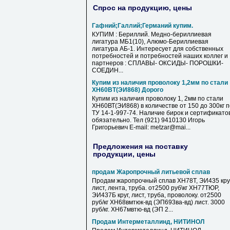
Спрос на продукцию, цены
Гафний;Галлий;Германий купим.
КУПИМ : Бериллий. Медно-бериллиевая
лигатура МБ1(10), Алюмо-Бериллиевая
лигатура АБ-1. Интересует для собственных
потребностей и потребностей наших коллег и
партнеров : СПЛАВЫ- ОКСИДЫ- ПОРОШКИ-
СОЕДИН...
Купим из наличия проволоку 1,2мм по стали
ХН60ВТ(ЭИ868) Дорого
Купим из наличия проволоку 1, 2мм по стали
ХН60ВТ(ЭИ868) в количестве от 150 до 300кг п
ТУ 14-1-997-74. Наличие бирок и сертификато
обязательно. Тел (921) 9410130 Игорь
Григорьевич E-mail: metzar@mai...
Предложения на поставку
продукции, цены
продам Жаропрочный литьевой сплав
Продам жаропрочный сплав ХН78Т, ЭИ435 круг
лист, лента, труба. от2500 руб\кг ХН77ТЮР,
ЭИ437Б круг, лист, труба, проволоку. от2500
руб/кг ХН68вмтюк-вд (ЭП693ва-вд) лист. 3000
руб/кг. ХН67мвтю-вд (ЭП 2...
Продам Интерметаллинд, НИТИНОЛ