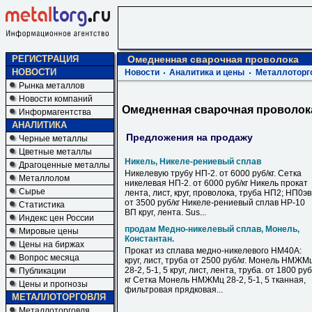
РЕГИСТРАЦИЯ
Омедненная сварочная проволока
НОВОСТИ
Новости
Аналитика и цены
Металлоторг
Рынка металлов
Новости компаний
Омедненная сварочная проволок
Информагентства
АНАЛИТИКА
Предложения на продажу
Черные металлы
Цветные металлы
Никель, Никеле-рениевый сплав
Драгоценные металлы
Никелевую трубу НП-2. от 6000 руб/кг. Сетка
Металлолом
никелевая НП-2. от 6000 руб/кг Никель прокат
Сырье
лента, лист, круг, проволока, труба НП2; НП0э
от 3500 руб/кг Никеле-рениевый сплав НР-10
Статистика
ВП круг, лента. Sus...
Индекс цен России
продам Медно-никелевый сплав, Монель,
Мировые цены
Константан.
Цены на биржах
Прокат из сплава медно-никелевого НМ40А:
Вопрос месяца
круг, лист, труба от 2500 руб/кг. Монель НМЖМ
28-2, 5-1, 5 круг, лист, лента, труба. от 1800 руб
Публикации
кг Сетка Монель НМЖМц 28-2, 5-1, 5 тканная,
Цены и прогнозы
фильтровая прядковая...
МЕТАЛЛОТОРГОВЛЯ
Металлоторговля