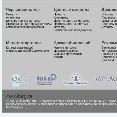
Черные металлы
Цветные металлы
Драгоц
Новости
Новости
Новости
Аналитика
Аналитика
Аналитика
Цены на черные металлы
Цены на цветные металлы
Цены на д
Прогнозы цен на черные металлы
Прогнозы цен на цветные
Прогнозы ц
Коммерческие предложения
металлы
металлы
Коммерческие предложения
Металлоторговля
Доска объявлений
Реклам
Каталог организаций
Черные металлы
Баннерная
Металлургический маркетплейс
Цветные металлы
Контекстны
Сырье и металлолом
Реклама в 
Услуги
Региональн
Classified
© 2000-2026 MetalTorg.Ru,
cвидетельство о регистрации СМИ ИА № ФС 77 - 85704
Использование открытых материалов разрешается с обязательной гиперссылкой 
MetalTorg.Ru