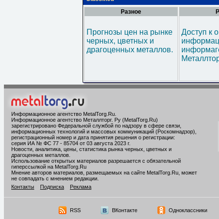
Разное
Р
Прогнозы цен на рынке
Доступ к 
черных, цветных и
информац
драгоценных металлов.
информаг
Металлтор
Информационное агентство MetalTorg.Ru
.
Информационное агентство Металлторг. Ру (MetalTorg.Ru)
зарегистрировано Федеральной службой по надзору в сфере связи,
информационных технологий и массовых коммуникаций (Роскомнадзор),
регистрационный номер и дата принятия решения о регистрации:
серия ИА № ФС 77 - 85704 от 03 августа 2023 г.
Новости, аналитика, цены, статистика рынка черных, цветных и
драгоценных металлов.
Использование открытых материалов разрешается с обязательной
гиперссылкой на MetalTorg.Ru
Мнение авторов материалов, размещаемых на сайте MetalTorg.Ru, может
не совпадать с мнением редакции.
Контакты
Подписка
Реклама
RSS
ВКонтакте
Одноклассники