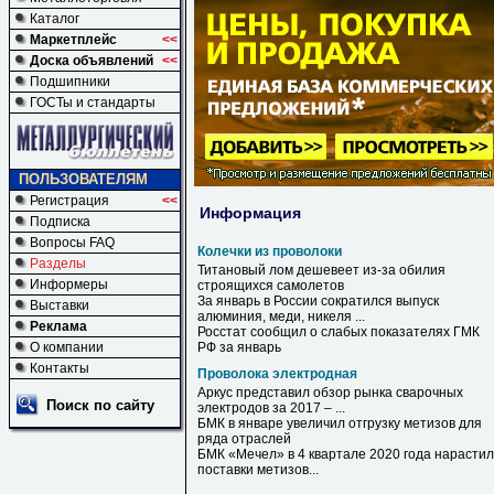
Каталог
Маркетплейс
<<
Доска объявлений
<<
Подшипники
ГОСТы и стандарты
ПОЛЬЗОВАТЕЛЯМ
Регистрация
<<
Информация
Подписка
Вопросы FAQ
Колечки из проволоки
Разделы
Титановый лом дешевеет
из
-за обилия
Информеры
строящихся самолетов
За январь в России сократился выпуск
Выставки
алюминия, меди, никеля ...
Реклама
Росстат сообщил о слабых показателях ГМК
О компании
РФ за январь
Контакты
Проволока электродная
Аркус представил обзор рынка сварочных
Поиск по сайту
электродов за 2017 – ...
БМК в январе увеличил отгрузку метизов для
ряда отраслей
БМК «Мечел» в 4 квартале 2020 года нарастил
поставки метизов...