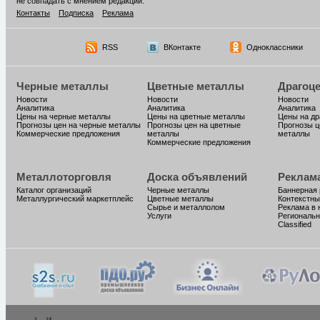
не совпадать с мнением редакции.
Контакты
Подписка
Реклама
RSS
ВКонтакте
Одноклассники
Черные металлы
Цветные металлы
Драгоц
Новости
Новости
Новости
Аналитика
Аналитика
Аналитика
Цены на черные металлы
Цены на цветные металлы
Цены на д
Прогнозы цен на черные металлы
Прогнозы цен на цветные
Прогнозы ц
Коммерческие предложения
металлы
металлы
Коммерческие предложения
Металлоторговля
Доска объявлений
Реклам
Каталог организаций
Черные металлы
Баннерная
Металлургический маркетплейс
Цветные металлы
Контекстны
Сырье и металлолом
Реклама в 
Услуги
Региональн
Classified