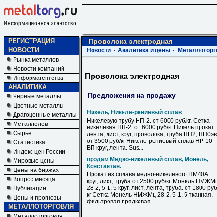
РЕГИСТРАЦИЯ
Проволока электродная
НОВОСТИ
Новости
Аналитика и цены
Металлоторг
Рынка металлов
Новости компаний
Проволока электродная
Информагентства
АНАЛИТИКА
Предложения на продажу
Черные металлы
Цветные металлы
Никель, Никеле-рениевый сплав
Драгоценные металлы
Никелевую трубу НП-2. от 6000 руб/кг. Сетка
Металлолом
никелевая НП-2. от 6000 руб/кг Никель прокат
Сырье
лента, лист, круг, проволока, труба НП2; НП0э
от 3500 руб/кг Никеле-рениевый сплав НР-10
Статистика
ВП круг, лента. Sus...
Индекс цен России
продам Медно-никелевый сплав, Монель,
Мировые цены
Константан.
Цены на биржах
Прокат из сплава медно-никелевого НМ40А:
Вопрос месяца
круг, лист, труба от 2500 руб/кг. Монель НМЖМ
28-2, 5-1, 5 круг, лист, лента, труба. от 1800 руб
Публикации
кг Сетка Монель НМЖМц 28-2, 5-1, 5 тканная,
Цены и прогнозы
фильтровая прядковая...
МЕТАЛЛОТОРГОВЛЯ
Металлоторговля