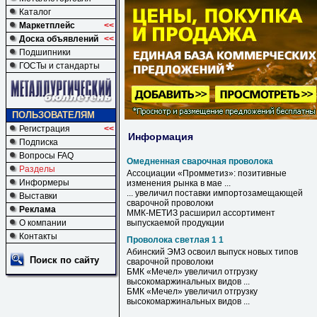
Каталог
Маркетплейс
<<
Доска объявлений
<<
Подшипники
ГОСТы и стандарты
ПОЛЬЗОВАТЕЛЯМ
Регистрация
<<
Информация
Подписка
Вопросы FAQ
Омедненная сварочная проволока
Разделы
Ассоциации «Промметиз»: позитивные
Информеры
изменения рынка в мае ...
... увеличил поставки импортозамещающей
Выставки
сварочной
проволоки
Реклама
ММК-МЕТИЗ расширил ассортимент
О компании
выпускаемой продукции
Контакты
Проволока светлая 1 1
Абинский ЭМЗ освоил выпуск новых типов
Поиск по сайту
сварочной
проволоки
БМК «Мечел» увеличил отгрузку
высокомаржинальных видов ...
БМК «Мечел» увеличил отгрузку
высокомаржинальных видов ...