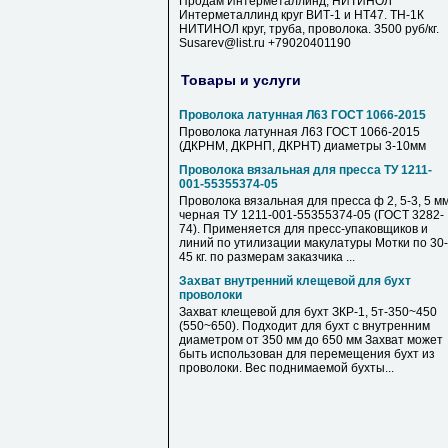
Продам Интерметаллинд, НИТИНОЛ
Интерметаллинд круг ВИТ-1 и НТ47. ТН-1К
НИТИНОЛ круг, труба, проволока. 3500 руб/кг.
Susarev@list.ru +79020401190
Товары и услуги
Проволока латунная Л63 ГОСТ 1066-2015
Проволока латунная Л63 ГОСТ 1066-2015
(ДКРНМ, ДКРНП, ДКРНТ) диаметры 3-10мм
Проволока вязальная для пресса ТУ 1211-
001-55355374-05
Проволока вязальная для пресса ф 2, 5-3, 5 мм
черная ТУ 1211-001-55355374-05 (ГОСТ 3282-
74). Применяется для пресс-упаковщиков и
линий по утилизации макулатуры Мотки по 30-
45 кг. по размерам заказчика ...
Захват внутренний клещевой для бухт
проволоки
Захват клещевой для бухт ЗКР-1, 5т-350~450
(550~650). Подходит для бухт с внутренним
диаметром от 350 мм до 650 мм Захват может
быть использован для перемещения бухт из
проволоки. Вес поднимаемой бухты...