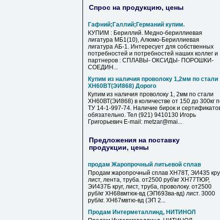
Спрос на продукцию, цены
Гафний;Галлий;Германий купим.
КУПИМ : Бериллий. Медно-бериллиевая
лигатура МБ1(10), Алюмо-Бериллиевая
лигатура АБ-1. Интересует для собственных
потребностей и потребностей наших коллег и
партнеров : СПЛАВЫ- ОКСИДЫ- ПОРОШКИ-
СОЕДИН...
Купим из наличия проволоку 1,2мм по стали
ХН60ВТ(ЭИ868) Дорого
Купим из наличия проволоку 1, 2мм по стали
ХН60ВТ(ЭИ868) в количестве от 150 до 300кг п
ТУ 14-1-997-74. Наличие бирок и сертификато
обязательно. Тел (921) 9410130 Игорь
Григорьевич E-mail: metzar@mai...
Предложения на поставку
продукции, цены
продам Жаропрочный литьевой сплав
Продам жаропрочный сплав ХН78Т, ЭИ435 круг
лист, лента, труба. от2500 руб\кг ХН77ТЮР,
ЭИ437Б круг, лист, труба, проволоку. от2500
руб/кг ХН68вмтюк-вд (ЭП693ва-вд) лист. 3000
руб/кг. ХН67мвтю-вд (ЭП 2...
Продам Интерметаллинд, НИТИНОЛ