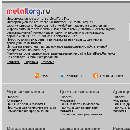
Информационное агентство MetalTorg.Ru
.
Информационное агентство Металлторг. Ру (MetalTorg.Ru)
зарегистрировано Федеральной службой по надзору в сфере связи,
информационных технологий и массовых коммуникаций (Роскомнадзор),
регистрационный номер и дата принятия решения о регистрации:
серия ИА № ФС 77 - 85704 от 03 августа 2023 г.
Новости, аналитика, цены, статистика рынка черных, цветных и
драгоценных металлов.
Использование открытых материалов разрешается с обязательной
гиперссылкой на MetalTorg.Ru
Мнение авторов материалов, размещаемых на сайте MetalTorg.Ru, может
не совпадать с мнением редакции.
Контакты
Подписка
Реклама
RSS
ВКонтакте
Одноклассники
Черные металлы
Цветные металлы
Драгоц
Новости
Новости
Новости
Аналитика
Аналитика
Аналитика
Цены на черные металлы
Цены на цветные металлы
Цены на д
Прогнозы цен на черные металлы
Прогнозы цен на цветные
Прогнозы ц
Коммерческие предложения
металлы
металлы
Коммерческие предложения
Металлоторговля
Доска объявлений
Реклам