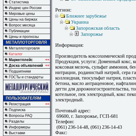
Статистика
Индекс цен России
Регион:
Мировые цены
Ближнее зарубежье
Цены на биржах
Украина
Вопрос месяца
Запорожская область
Публикации
Запорожье
Цены и прогнозы
МЕТАЛЛОТОРГОВЛЯ
Информация:
Металлоторговля
Каталог
Производитель коксохимической про
Маркетплейс
<<
Продукция, услуги: Доменный кокс, к
Доска объявлений
<<
коксовая мелочь, сульфат аммония, бе
Подшипники
нитрации, роданистый натрий, сера га
ГОСТы и стандарты
коллоидная, тиосульфат натрия, плас
бетона, масло антраценовое, нафталин
дегти для дорожногостроительства, т
котельное, пек электродный, кокс пек
ПОЛЬЗОВАТЕЛЯМ
электродный.
Регистрация
<<
Подписка
Почтовый адрес:
Вопросы FAQ
69600, г. Запорожье, ГСП-681
Телефон:
Разделы
(061) 236-14-48, (061) 236-14-43
Информеры
Факс:
Выставки