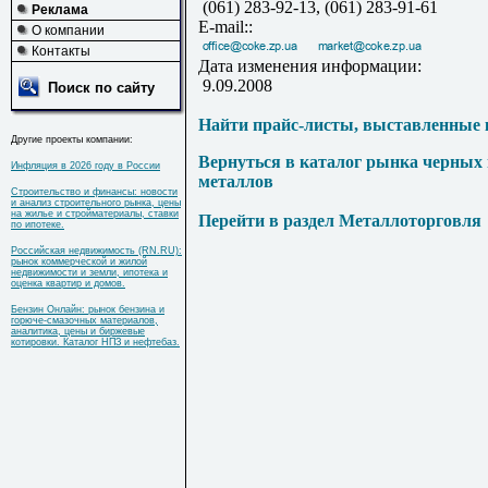
(061) 283-92-13, (061) 283-91-61
Реклама
E-mail::
О компании
Контакты
Дата изменения информации:
9.09.2008
Поиск по сайту
Найти прайс-листы, выставленные 
Другие проекты компании:
Вернуться в каталог рынка черных
Инфляция в 2026 году в России
металлов
Строительство и финансы: новости
и анализ строительного рынка, цены
на жилье и стройматериалы, ставки
Перейти в раздел Металлоторговля
по ипотеке.
Российская недвижимость (RN.RU):
рынок коммерческой и жилой
недвижимости и земли, ипотека и
оценка квартир и домов.
Бензин Онлайн: рынок бензина и
горюче-смазочных материалов,
аналитика, цены и биржевые
котировки. Каталог НПЗ и нефтебаз.