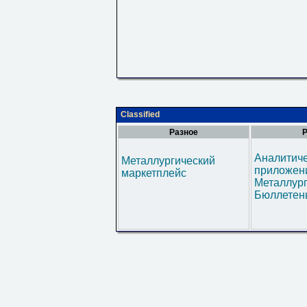
Classified
Разное
Р
Аналитич
Металлургический
приложени
маркетплейс
Металлур
Бюллетен