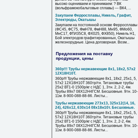
высоко оцениваем и принимаем: ? ВК
(вольфрамокобальтовые сплавы) — ВК4, ...
Закупаем Ферросплавы, Никель, Графит,
Электроды, Окатышы
Закупаем на постоянной основе Ферросплавы
(ФС45, ФС75, ФмН78, ФмН88, Мн95, ФМо60,
МнС17, ФТИ35С8, ФХ025, ФХ850), Никель Н1,
Бой электродов графитированных, Окатышы
железнорудные. Цена договорная. Возм...
Предложения на поставку
продукции, цены
360р!!! Трубы нержавеющие 8х1, 18х2, 57х2
12Х18Н10Т.
360р!!! Трубы нержавеющие 8х1, 18х2, 25х1, 5,
57х2 12Х18Н10Т 360тр/тн. Титановые трубы
25х2 ВТ1-0 1500р/кг с НДС 1, 3тн. 2, 2-2, 4м.
Трубы 89х7 08Х12Н4ГСМ. Бесшовные. 9тн. 10-
11м. 8-900-088-88-86. Листы...
Трубы нержавеющие 273х13, 325х12(14, 16,
24), 426х12, 630х14 08х18н10т. Бесшовные.
360р!!! Трубы нержавеющие 8х1, 18х2, 25х1, 5,
57х2 12Х18Н10Т 360тр/тн. Титановые трубы
25х2 ВТ1-0 1500р/кг с НДС 1, 3тн. 2, 2-2, 4м.
Трубы 89х7 08Х12Н4ГСМ. Бесшовные. 9тн. 10-
11м. 8-900-088-88-86. Листы...