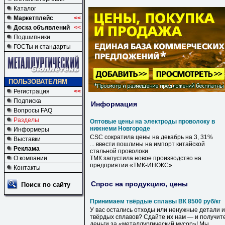
Каталог
Маркетплейс
<<
Доска объявлений
<<
Подшипники
ГОСТы и стандарты
ПОЛЬЗОВАТЕЛЯМ
Регистрация
<<
Подписка
Информация
Вопросы FAQ
Разделы
Оптовые цены на электроды проволоку в
нижнеми Новгороде
Информеры
CSC сократила
цены
на
декабрь
на
3, 31%
Выставки
... ввести пошлины
на
импорт китайской
Реклама
стальной
проволоки
О компании
ТМК запустила новое производство
на
предприятии «ТМК-ИНОКС»
Контакты
Спрос на продукцию, цены
Поиск по сайту
Принимаем твёрдые сплавы ВК 8500 руб/кг
У вас остались отходы или ненужные детали и
твёрдых сплавов? Сдайте их нам — и получит
деньги за «металлургический мусор»! Мы