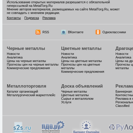
Использование открытых материалов разрешается с обязательной
гиперссылкой на MetalTorg.Ru
Мнение авторов материалов, размещаемых на сайте MetalTorg.Ru, может
не совпадать с мнением редакции.
Контакты
Подписка
Реклама
RSS
ВКонтакте
Одноклассники
Черные металлы
Цветные металлы
Драгоц
Новости
Новости
Новости
Аналитика
Аналитика
Аналитика
Цены на черные металлы
Цены на цветные металлы
Цены на д
Прогнозы цен на черные металлы
Прогнозы цен на цветные
Прогнозы ц
Коммерческие предложения
металлы
металлы
Коммерческие предложения
Металлоторговля
Доска объявлений
Реклам
Каталог организаций
Черные металлы
Баннерная
Металлургический маркетплейс
Цветные металлы
Контекстны
Сырье и металлолом
Реклама в 
Услуги
Региональн
Classified