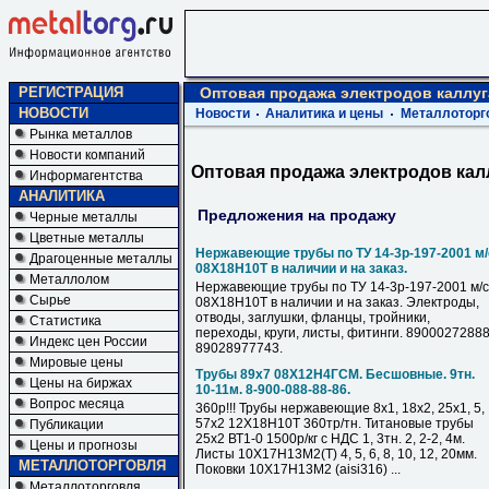
РЕГИСТРАЦИЯ
Оптовая продажа электродов каллуг
НОВОСТИ
Новости
Аналитика и цены
Металлоторг
Рынка металлов
Новости компаний
Оптовая продажа электродов кал
Информагентства
АНАЛИТИКА
Предложения на продажу
Черные металлы
Цветные металлы
Нержавеющие трубы по ТУ 14-3р-197-2001 м/
Драгоценные металлы
08Х18Н10Т в наличии и на заказ.
Металлолом
Нержавеющие трубы по ТУ 14-3р-197-2001 м/с
Сырье
08Х18Н10Т в наличии и на заказ. Электроды,
отводы, заглушки, фланцы, тройники,
Статистика
переходы, круги, листы, фитинги. 89000272888
Индекс цен России
89028977743.
Мировые цены
Трубы 89х7 08Х12Н4ГСМ. Бесшовные. 9тн.
Цены на биржах
10-11м. 8-900-088-88-86.
Вопрос месяца
360р!!! Трубы нержавеющие 8х1, 18х2, 25х1, 5,
57х2 12Х18Н10Т 360тр/тн. Титановые трубы
Публикации
25х2 ВТ1-0 1500р/кг с НДС 1, 3тн. 2, 2-2, 4м.
Цены и прогнозы
Листы 10Х17Н13М2(Т) 4, 5, 6, 8, 10, 12, 20мм.
МЕТАЛЛОТОРГОВЛЯ
Поковки 10Х17Н13М2 (aisi316) ...
Металлоторговля