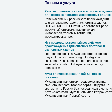
Товары и услуги
Рапс масличный российского происхождени
для оптовых поставок и экспортных сделок
Рапс масличный российского происхождения
для оптовых поставок и экспортных сделок.
ООО «КОИНВЕСТ ГРУПП» поставляет рапс
масличный оптовыми партиями для
импортёров, торговых компаний,
масложировых пре...
Нут продовольственный российского
происхождения для оптовых поставок и
экспортных сделок
coordinated logistics. Available product options
may include: • Russian-origin food-grade
chickpeas; • chickpeas for food processing; • lots
selected according to buyer requirements; •
domestic w...
Мука хлебопекарная Алтай. ОПТовые
поставки.
Мука пшеничная оптом продовольственная
высшего, первого, второго сорта. Отгрузка на
экспорт и по России без посредников с мельни
Алтайского края. Мука пшеничная Второй сорт
Мука пшеничная Первый сорт...