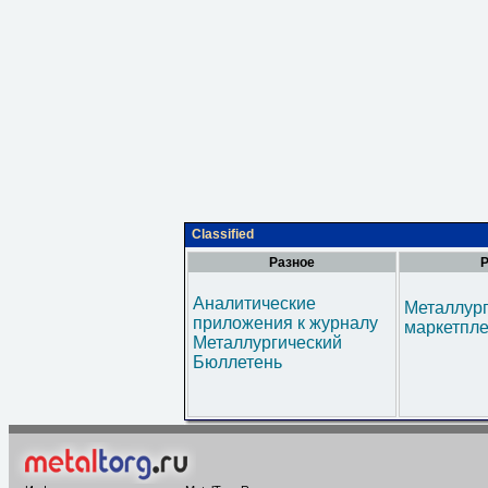
Classified
Разное
Р
Аналитические
Металлур
приложения к журналу
маркетпл
Металлургический
Бюллетень