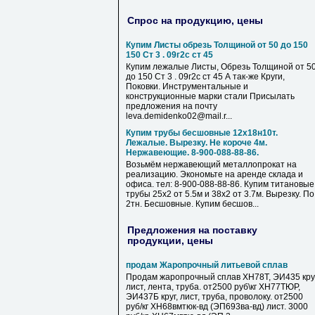
Спрос на продукцию, цены
Купим Листы обрезь Толщиной от 50 до 150
150 Ст 3 . 09г2с ст 45
Купим лежалые Листы, Обрезь Толщиной от 5
до 150 Ст 3 . 09г2с ст 45 А так-же Круги,
Поковки. Инструментальные и
конструкционные марки стали Присылать
предложения на почту
leva.demidenko02@mail.r...
Купим трубы бесшовные 12х18н10т.
Лежалые. Вырезку. Не короче 4м.
Нержавеющие. 8-900-088-88-86.
Возьмём нержавеющий металлопрокат на
реализацию. Экономьте на аренде склада и
офиса. тел: 8-900-088-88-86. Купим титановые
трубы 25х2 от 5.5м и 38х2 от 3.7м. Вырезку. По
2тн. Бесшовные. Купим бесшов...
Предложения на поставку
продукции, цены
продам Жаропрочный литьевой сплав
Продам жаропрочный сплав ХН78Т, ЭИ435 круг
лист, лента, труба. от2500 руб\кг ХН77ТЮР,
ЭИ437Б круг, лист, труба, проволоку. от2500
руб/кг ХН68вмтюк-вд (ЭП693ва-вд) лист. 3000