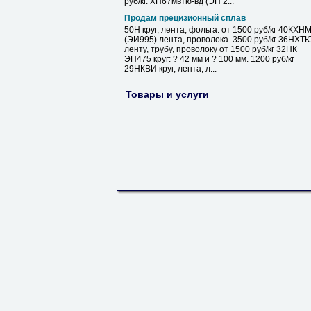
руб/кг. ХН67мвтю-вд (ЭП 2...
Продам прецизионный сплав
50Н круг, лента, фольга. от 1500 руб/кг 40КХН
(ЭИ995) лента, проволока. 3500 руб/кг 36НХТ
ленту, трубу, проволоку от 1500 руб/кг 32НК
ЭП475 круг: ? 42 мм и ? 100 мм. 1200 руб/кг
29НКВИ круг, лента, л...
Товары и услуги