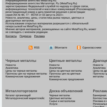
Информационное агентство MetalTorg.Ru
.
Информационное агентство Металлторг. Ру (MetalTorg.Ru)
зарегистрировано Федеральной службой по надзору в сфере связи,
информационных технологий и массовых коммуникаций (Роскомнадзор),
регистрационный номер и дата принятия решения о регистрации:
серия ИА № ФС 77 - 85704 от 03 августа 2023 г.
Новости, аналитика, цены, статистика рынка черных, цветных и
драгоценных металлов.
Использование открытых материалов разрешается с обязательной
гиперссылкой на MetalTorg.Ru
Мнение авторов материалов, размещаемых на сайте MetalTorg.Ru, может
не совпадать с мнением редакции.
Контакты
Подписка
Реклама
RSS
ВКонтакте
Одноклассники
Черные металлы
Цветные металлы
Драгоц
Новости
Новости
Новости
Аналитика
Аналитика
Аналитика
Цены на черные металлы
Цены на цветные металлы
Цены на д
Прогнозы цен на черные металлы
Прогнозы цен на цветные
Прогнозы ц
Коммерческие предложения
металлы
металлы
Коммерческие предложения
Металлоторговля
Доска объявлений
Реклам
Каталог организаций
Черные металлы
Баннерная
Металлургический маркетплейс
Цветные металлы
Контекстны
Сырье и металлолом
Реклама в 
Услуги
Региональн
Classified