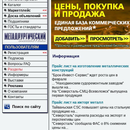
Каталог
Маркетплейс
<<
Доска объявлений
<<
Подшипники
ГОСТы и стандарты
ПОЛЬЗОВАТЕЛЯМ
Регистрация
<<
Информация
Подписка
Вопросы FAQ
Прайс лист на изготовление металлических
Разделы
конструкций
Информеры
"Брок-Инвест-Сервис" ждет роста цен в
феврале
Выставки
... "Находкинским судоремонтным заводом"
Реклама
вышли
на
...
О компании
На
"Северсталь-СМЦ-Всеволожск" выпущена
первая продукция
Контакты
Прайс лист на ижторг металл
Поиск по сайту
Тайваньская CSC повышает цены
на
стальную
продукцию
на
...
"Северсталь" оценила расходы
на
экспорт и
перспективы цен
"Северсталь" сообщила ФАС о 8% снижении
цены
на
...