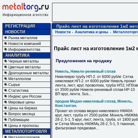
РЕГИСТРАЦИЯ
Прайс лист на изготовление 1м2 ме
НОВОСТИ
Новости
Аналитика и цены
Металлоторг
Рынка металлов
Новости компаний
Прайс лист на изготовление 1м2
Информагентства
АНАЛИТИКА
Предложения на продажу
Черные металлы
Цветные металлы
Никель, Никеле-рениевый сплав
Драгоценные металлы
Никелевую трубу НП-2. от 6000 руб/кг. Сетка
Металлолом
никелевая НП-2. от 6000 руб/кг Никель прокат
Сырье
лента, лист, круг, проволока, труба НП2; НП0э
от 3500 руб/кг Никеле-рениевый сплав НР-10
Статистика
ВП круг, лента. Sus...
Индекс цен России
продам Медно-никелевый сплав, Монель,
Мировые цены
Константан.
Цены на биржах
Прокат из сплава медно-никелевого НМ40А:
Вопрос месяца
круг, лист, труба от 2500 руб/кг. Монель НМЖМ
28-2, 5-1, 5 круг, лист, лента, труба. от 1800 руб
Публикации
кг Сетка Монель НМЖМц 28-2, 5-1, 5 тканная,
Цены и прогнозы
фильтровая прядковая...
МЕТАЛЛОТОРГОВЛЯ
Металлоторговля