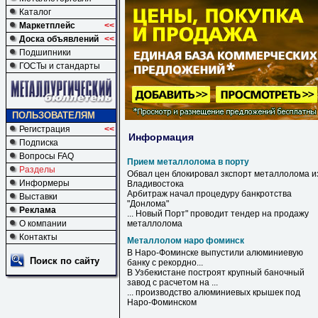
Каталог
Маркетплейс
<<
Доска объявлений
<<
Подшипники
ГОСТы и стандарты
ПОЛЬЗОВАТЕЛЯМ
Регистрация
<<
Информация
Подписка
Вопросы FAQ
Прием металлолома в порту
Разделы
Обвал цен блокировал зкспорт
металлолома
и
Информеры
Владивостока
Арбитраж начал процедуру банкротства
Выставки
"Донлома"
Реклама
... Новый
Порт
" проводит тендер на продажу
О компании
металлолома
Контакты
Металлолом наро фоминск
В
Наро
-
Фоминске
выпустили алюминиевую
Поиск по сайту
банку с рекордно...
В Узбекистане построят крупный баночный
завод с расчетом на ...
... производство алюминиевых крышек под
Наро
-
Фоминском