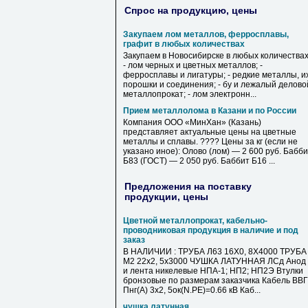
Спрос на продукцию, цены
Закупаем лом металлов, ферросплавы,
графит в любых количествах
Закупаем в Новосибирске в любых количествах
- лом черных и цветных металлов; -
ферросплавы и лигатуры; - редкие металлы, и
порошки и соединения; - бу и лежалый делово
металлопрокат; - лом электронн...
Прием металлолома в Казани и по России
Компания ООО «МинХан» (Казань)
представляет актуальные цены на цветные
металлы и сплавы. ???? Цены за кг (если не
указано иное): Олово (лом) — 2 600 руб. Бабб
Б83 (ГОСТ) — 2 050 руб. Баббит Б16 ...
Предложения на поставку
продукции, цены
Цветной металлопрокат, кабельно-
проводниковая продукция в наличие и под
заказ
В НАЛИЧИИ : ТРУБА Л63 16Х0, 8Х4000 ТРУБА
М2 22х2, 5х3000 ЧУШКА ЛАТУННАЯ ЛСд Анод
и лента никелевые НПА-1; НП2; НП2Э Втулки
бронзовые по размерам заказчика Кабель ВВГ
Пнг(А) 3х2, 5ок(N.PE)=0.66 кВ Каб...
чушка латунная