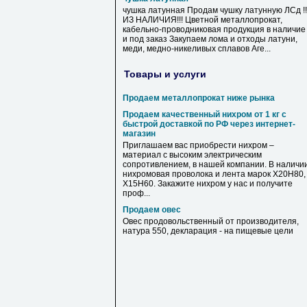
чушка латунная Продам чушку латунную ЛСд !!
ИЗ НАЛИЧИЯ!!! Цветной металлопрокат,
кабельно-проводниковая продукция в наличие
и под заказ Закупаем лома и отходы латуни,
меди, медно-никеливых сплавов Аге...
Товары и услуги
Продаем металлопрокат ниже рынка
Продаем качественный нихром от 1 кг с
быстрой доставкой по РФ через интернет-
магазин
Приглашаем вас приобрести нихром –
материал с высоким электрическим
сопротивлением, в нашей компании. В наличи
нихромовая проволока и лента марок Х20Н80,
Х15Н60. Закажите нихром у нас и получите
проф...
Продаем овес
Овес продовольственный от производителя,
натура 550, декларация - на пищевые цели