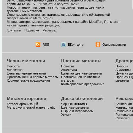
регистрационный номер и дата принятия решения о регистрации:
серия ИА № ФС 77 - 85704 от 03 августа 2023 г.
Новости, аналитика, цены, статистика рынка черных, цветных и
драгоценных металлов.
Использование открытых материалов разрешается с обязательной
гиперссылкой на MetalTorg.Ru
Мнение авторов материалов, размещаемых на сайте MetalTorg.Ru, может
не совпадать с мнением редакции.
Контакты
Подписка
Реклама
RSS
ВКонтакте
Одноклассники
Черные металлы
Цветные металлы
Драгоц
Новости
Новости
Новости
Аналитика
Аналитика
Аналитика
Цены на черные металлы
Цены на цветные металлы
Цены на д
Прогнозы цен на черные металлы
Прогнозы цен на цветные
Прогнозы ц
Коммерческие предложения
металлы
металлы
Коммерческие предложения
Металлоторговля
Доска объявлений
Реклам
Каталог организаций
Черные металлы
Баннерная
Металлургический маркетплейс
Цветные металлы
Контекстны
Сырье и металлолом
Реклама в 
Услуги
Региональн
Classified