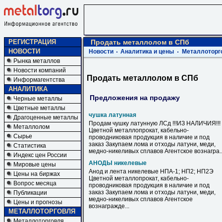
РЕГИСТРАЦИЯ
Продать металлолом в СПб
НОВОСТИ
Новости
Аналитика и цены
Металлоторг
Рынка металлов
Новости компаний
Продать металлолом в СПб
Информагентства
АНАЛИТИКА
Предложения на продажу
Черные металлы
Цветные металлы
чушка латунная
Драгоценные металлы
Продам чушку латунную ЛСд !!!ИЗ НАЛИЧИЯ!!!
Металлолом
Цветной металлопрокат, кабельно-
Сырье
проводниковая продукция в наличие и под
заказ Закупаем лома и отходы латуни, меди,
Статистика
медно-никеливых сплавов Агентское вознагра..
Индекс цен России
АНОДЫ никелевые
Мировые цены
Анод и лента никелевые НПА-1; НП2; НП2Э
Цены на биржах
Цветной металлопрокат, кабельно-
Вопрос месяца
проводниковая продукция в наличие и под
заказ Закупаем лома и отходы латуни, меди,
Публикации
медно-никеливых сплавов Агентское
Цены и прогнозы
вознагражде...
МЕТАЛЛОТОРГОВЛЯ
Металлоторговля