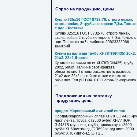
Спрос на продукцию, цены
Куплю 325х16 ГОСТ 8732-78, строго лежак,
сталь любая, 2 трубы не короче 7,3м. Только
с ндс. Поставка
Куплю 325х16 ГОСТ 8732-78, строго лежак,
сталь любая, 2 трубы не короче 7, 3м. Только с
ндс. Поставка на Челябинск. 89823333966
Дмитрий
Купим из наличия трубу ХН78Т(ЭИ435) 20х2,
21х2, 22х2 Дорого
Купим из наличия по ст ХН78Т(ЭИ435) трубу
20х2, 500кг. Наличие сертификата
обязательно. Готовы рассмотреть размеры
21х2 или 22х2 по той же стали и в тех же
объемах. Тел (921)9410130 Игорь Григорьевич
...
Предложения на поставку
продукции, цены
продам Жаропрочный литьевой сплав
Продам жаропрочный сплав ХН78Т, ЭИ435 круг
лист, лента, труба. от2500 руб\кг ХН77ТЮР,
ЭИ437Б круг, лист, труба, проволоку. от2500
руб/кг ХН68вмтюк-вд (ЭП693ва-вд) лист. 3000
руб/кг. ХН67мвтю-вд (ЭП 2...