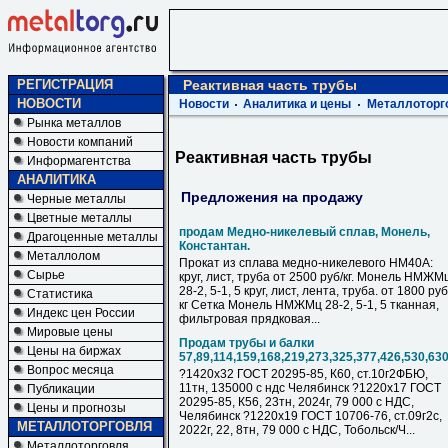
РЕГИСТРАЦИЯ
Реактивная часть трубы
НОВОСТИ
Новости
Аналитика и цены
Металлоторг
Рынка металлов
Новости компаний
Реактивная часть трубы
Информагентства
АНАЛИТИКА
Предложения на продажу
Черные металлы
Цветные металлы
продам Медно-никелевый сплав, Монель,
Драгоценные металлы
Константан.
Металлолом
Прокат из сплава медно-никелевого НМ40А:
Сырье
круг, лист, труба от 2500 руб/кг. Монель НМЖМ
28-2, 5-1, 5 круг, лист, лента, труба. от 1800 руб
Статистика
кг Сетка Монель НМЖМц 28-2, 5-1, 5 тканная,
Индекс цен России
фильтровая прядковая...
Мировые цены
Продам трубы и балки
Цены на биржах
57,89,114,159,168,219,273,325,377,426,530,63
Вопрос месяца
?1420х32 ГОСТ 20295-85, К60, ст.10г2ФБЮ,
11тн, 135000 с ндс Челябинск ?1220х17 ГОСТ
Публикации
20295-85, К56, 23тн, 2024г, 79 000 с НДC,
Цены и прогнозы
Челябинск ?1220х19 ГОСТ 10706-76, ст.09г2с,
МЕТАЛЛОТОРГОВЛЯ
2022г, 22, 8тн, 79 000 с НДC, Тобольск/Ч...
Металлоторговля