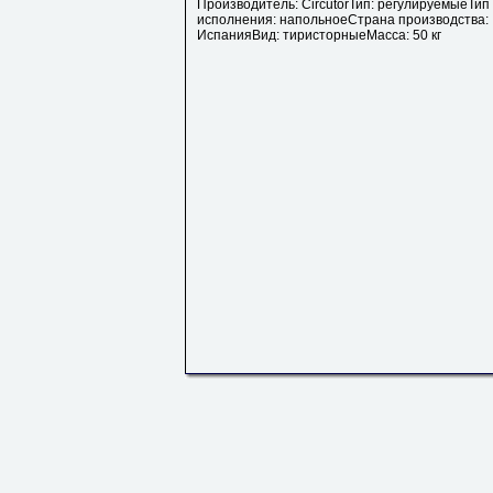
Производитель: CircutorТип: регулируемыеТип
исполнения: напольноеСтрана производства:
ИспанияВид: тиристорныеМасса: 50 кг