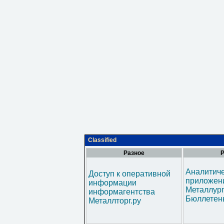
Classified
Разное
Р
Аналитич
Доступ к оперативной
приложени
информации
Металлур
информагентства
Бюллетен
Металлторг.ру