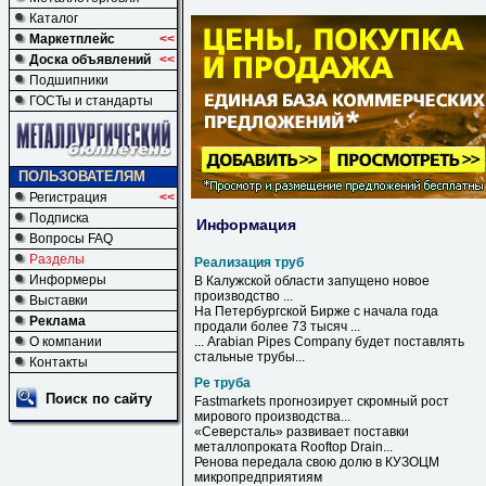
Каталог
Маркетплейс
<<
Доска объявлений
<<
Подшипники
ГОСТы и стандарты
ПОЛЬЗОВАТЕЛЯМ
Регистрация
<<
Подписка
Информация
Вопросы FAQ
Разделы
Реализация труб
Информеры
В Калужской области запущено новое
производство ...
Выставки
На Петербургской Бирже с начала года
Реклама
продали более 73 тысяч ...
О компании
... Arabian Pipes Company будет поставлять
стальные
трубы
...
Контакты
Ре труба
Поиск по сайту
Fastmarkets прогнозирует скромный рост
мирового производства...
«Северсталь» развивает поставки
металлопроката Rooftop Drain...
Ренова передала свою долю в КУЗОЦМ
микропредприятиям