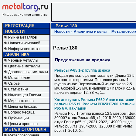
РЕГИСТРАЦИЯ
Рельс 180
НОВОСТИ
Новости
Аналитика и цены
Металлоторг
Рынка металлов
Новости компаний
Рельс 180
Информагентства
АНАЛИТИКА
Предложения на продажу
Черные металлы
Цветные металлы
Рельсы Р-65 1-2 группа износа
Драгоценные металлы
Продам рельсы с демонтажа пути. Длина 12.5
Металлолом
метров с отверстиями. По голове рельсы 1
Сырье
группа износ. Вертикальный износ около 2-5
мм, боковой 1-3 мм. в наличии 27 палок и одна
Статистика
палка немерная 12, 38 м., 1...
Индекс цен России
Хотите купить Рельсы Р65? У нас в наличии
Мировые цены
рельсы Р65 т1. Рельсы РП65НТ260. Рельсы
Цены на биржах
Р65 б у. Накладки
Вопрос месяца
Рельсы Р 65 1 группа износа 12.5 метров . Цен
80000? с ндс Рельс р65, т1, 2015-2020, 139000
Публикации
с ндс Рельс р65, т1, 2021-2022, 149000 с ндс
Цены и прогнозы
Рельс р65, т1, 1984-2000, 123000 с ндс Рельс
МЕТАЛЛОТОРГОВЛЯ
р65, т1, 2010, б...
Металлоторговля