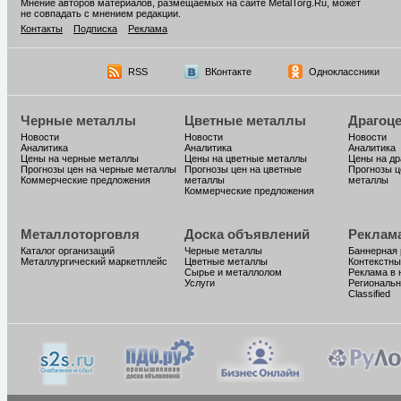
Мнение авторов материалов, размещаемых на сайте MetalTorg.Ru, может
не совпадать с мнением редакции.
Контакты
Подписка
Реклама
RSS
ВКонтакте
Одноклассники
Черные металлы
Цветные металлы
Драгоц
Новости
Новости
Новости
Аналитика
Аналитика
Аналитика
Цены на черные металлы
Цены на цветные металлы
Цены на д
Прогнозы цен на черные металлы
Прогнозы цен на цветные
Прогнозы ц
Коммерческие предложения
металлы
металлы
Коммерческие предложения
Металлоторговля
Доска объявлений
Реклам
Каталог организаций
Черные металлы
Баннерная
Металлургический маркетплейс
Цветные металлы
Контекстны
Сырье и металлолом
Реклама в 
Услуги
Региональн
Classified