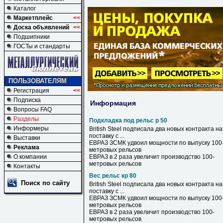
Каталог
Маркетплейс
<<
Доска объявлений
<<
Подшипники
ГОСТы и стандарты
ПОЛЬЗОВАТЕЛЯМ
Регистрация
<<
Подписка
Информация
Вопросы FAQ
Разделы
Подкладка под рельс р 50
Информеры
British Steel подписала два новых контракта на
поставку с ...
Выставки
ЕВРАЗ ЗСМК удвоил мощности по выпуску 100
Реклама
метровых
рельсов
О компании
ЕВРАЗ в 2 раза увеличит производство 100-
метровых
рельсов
Контакты
Вес рельс кр 80
Поиск по сайту
British Steel подписала два новых контракта на
поставку с ...
ЕВРАЗ ЗСМК удвоил мощности по выпуску 100
метровых
рельсов
ЕВРАЗ в 2 раза увеличит производство 100-
метровых
рельсов