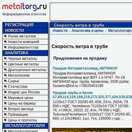
РЕГИСТРАЦИЯ
Скорость ветра в трубе
НОВОСТИ
Новости
Аналитика и цены
Металлоторг
Рынка металлов
Новости компаний
Скорость ветра в трубе
Информагентства
АНАЛИТИКА
Предложения на продажу
Черные металлы
Цветные металлы
Продам Интерметаллинд, НИТИНОЛ
Драгоценные металлы
Продам Интерметаллинд, НИТИНОЛ
Металлолом
Интерметаллинд круг ВИТ-1 и НТ47. ТН-1К
Сырье
НИТИНОЛ круг, труба, проволока. 3500 руб/кг.
Susarev@list.ru +79020401190
Статистика
Индекс цен России
Продам трубы и балки
57,89,114,159,168,219,273,325,377,426,530,63
Мировые цены
1220х17 ГОСТ 20295-85, К56, 23тн, 2024г, 79
Цены на биржах
000 с НДC, Челябинск ?1220х19 ГОСТ 10706-
Вопрос месяца
76, ст.09г2с, 2022г, 22, 8тн, 79 000 с НДC,
Тобольск/Челябинск ?1020х27 ГОСТ 20295-85,
Публикации
К60, ст.10г2ФБЮ, 1шт, 7тн, 135000 с ндс ...
Цены и прогнозы
МЕТАЛЛОТОРГОВЛЯ
Металлоторговля