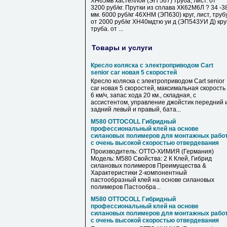
ХН65мв хастеллой (ЭП 567) труба, лист. от
3200 руб/кг. Прутки из сплава ХК62М6Л ? 34 -3
мм. 6000 руб/кг 46ХНМ (ЭП630) круг, лист, труб
от 2000 руб/кг ХН40мдтю уи д (ЭП543УИ Д) круг
труба. от ...
Товары и услуги
Кресло коляска с электроприводом Cart
senior car новая 5 скоростей
Кресло коляска с электроприводом Cart senior
car новая 5 скоростей, максимальная скорость
6 км/ч, запас хода 20 км., складная, с
ассистентом, управление джойстик передний 
задний левый и правый, бата...
M580 OTTOCOLL Гибридный
профессиональный клей на основе
силановых полимеров для монтажных рабо
с очень высокой скоростью отвердевания
Производитель: OTTO-ХИМИЯ (Германия)
Модель: M580 Свойства: 2 К Клей, Гибрид
силановых полимеров Преимущества &
Характеристики 2-компонентный
пастообразный клей на основе силановых
полимеров Пастообра...
M580 OTTOCOLL Гибридный
профессиональный клей на основе
силановых полимеров для монтажных рабо
с очень высокой скоростью отвердевания