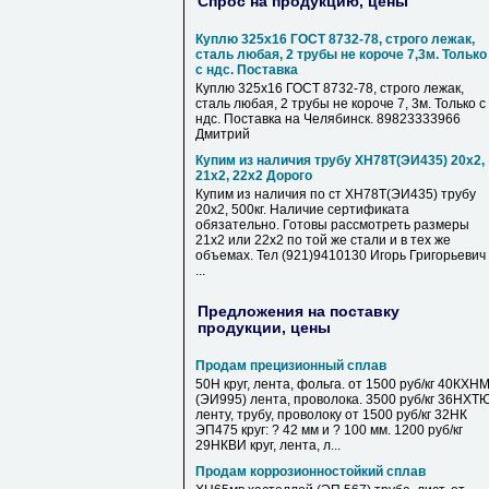
Спрос на продукцию, цены
Куплю 325х16 ГОСТ 8732-78, строго лежак,
сталь любая, 2 трубы не короче 7,3м. Только
с ндс. Поставка
Куплю 325х16 ГОСТ 8732-78, строго лежак,
сталь любая, 2 трубы не короче 7, 3м. Только с
ндс. Поставка на Челябинск. 89823333966
Дмитрий
Купим из наличия трубу ХН78Т(ЭИ435) 20х2,
21х2, 22х2 Дорого
Купим из наличия по ст ХН78Т(ЭИ435) трубу
20х2, 500кг. Наличие сертификата
обязательно. Готовы рассмотреть размеры
21х2 или 22х2 по той же стали и в тех же
объемах. Тел (921)9410130 Игорь Григорьевич
...
Предложения на поставку
продукции, цены
Продам прецизионный сплав
50Н круг, лента, фольга. от 1500 руб/кг 40КХН
(ЭИ995) лента, проволока. 3500 руб/кг 36НХТ
ленту, трубу, проволоку от 1500 руб/кг 32НК
ЭП475 круг: ? 42 мм и ? 100 мм. 1200 руб/кг
29НКВИ круг, лента, л...
Продам коррозионностойкий сплав