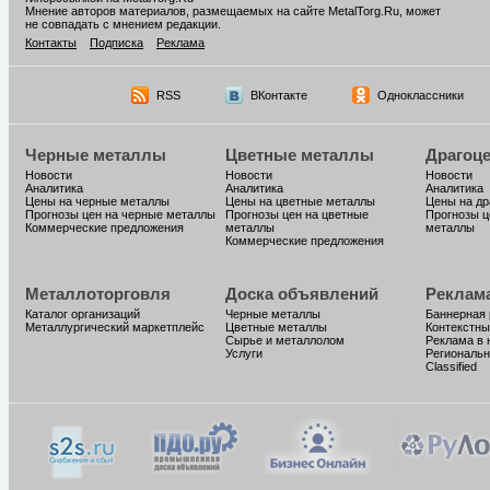
Мнение авторов материалов, размещаемых на сайте MetalTorg.Ru, может
не совпадать с мнением редакции.
Контакты
Подписка
Реклама
RSS
ВКонтакте
Одноклассники
Черные металлы
Цветные металлы
Драгоц
Новости
Новости
Новости
Аналитика
Аналитика
Аналитика
Цены на черные металлы
Цены на цветные металлы
Цены на д
Прогнозы цен на черные металлы
Прогнозы цен на цветные
Прогнозы ц
Коммерческие предложения
металлы
металлы
Коммерческие предложения
Металлоторговля
Доска объявлений
Реклам
Каталог организаций
Черные металлы
Баннерная
Металлургический маркетплейс
Цветные металлы
Контекстны
Сырье и металлолом
Реклама в 
Услуги
Региональн
Classified