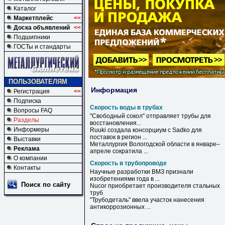
Каталог
Маркетплейс
<<
Доска объявлений
<<
Подшипники
ГОСТы и стандарты
ПОЛЬЗОВАТЕЛЯМ
Информация
Регистрация
<<
Подписка
Скорость воды в трубах
Вопросы FAQ
"Свободный сокол" отправляет
трубы
для
Разделы
восстановления...
Информеры
Ruuki создала консорциум с Sadko для
поставок
в
регион ...
Выставки
Металлургия Вологодской области
в
январе–
Реклама
апреле сократила ...
О компании
Скорость в трубопроводе
Контакты
Научные разработки ВМЗ признали
изобретениями года
в
...
Поиск по сайту
Nucor приобретает производителя стальных
труб
"Трубодеталь" ввела участок нанесения
антикоррозионных ...