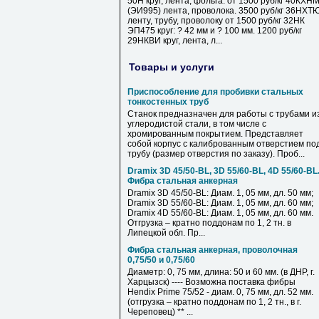
50Н круг, лента, фольга. от 1500 руб/кг 40КХН
(ЭИ995) лента, проволока. 3500 руб/кг 36НХТ
ленту, трубу, проволоку от 1500 руб/кг 32НК
ЭП475 круг: ? 42 мм и ? 100 мм. 1200 руб/кг
29НКВИ круг, лента, л...
Товары и услуги
Приспособление для пробивки стальных
тонкостенных труб
Станок предназначен для работы с трубами и
углеродистой стали, в том числе с
хромированным покрытием. Представляет
собой корпус с калиброванным отверстием по
трубу (размер отверстия по заказу). Проб...
Dramix 3D 45/50-BL, 3D 55/60-BL, 4D 55/60-BL
Фибра стальная анкерная
Dramix 3D 45/50-BL: Диам. 1, 05 мм, дл. 50 мм;
Dramix 3D 55/60-BL: Диам. 1, 05 мм, дл. 60 мм;
Dramix 4D 55/60-BL: Диам. 1, 05 мм, дл. 60 мм.
Отгрузка – кратно поддонам по 1, 2 тн. в
Липецкой обл. Пр...
Фибра стальная анкерная, проволочная
0,75/50 и 0,75/60
Диаметр: 0, 75 мм, длина: 50 и 60 мм. (в ДНР, г.
Харцызск) ---- Возможна поставка фибры
Hendix Prime 75/52 - диам. 0, 75 мм, дл. 52 мм.
(отгрузка – кратно поддонам по 1, 2 тн., в г.
Череповец) ** ...