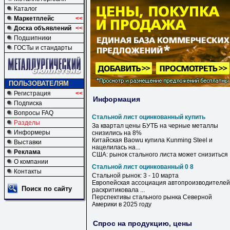
Каталог
Маркетплейс
<<
Доска объявлений
<<
Подшипники
ГОСТы и стандарты
ПОЛЬЗОВАТЕЛЯМ
Регистрация
<<
Информация
Подписка
Вопросы FAQ
Стальной лист оцинкованный купить
Разделы
За квартал цены БУТБ на черные металлы
Информеры
снизились на 8%
Китайская Baowu
купила
Kunming Steel и
Выставки
нацелилась на...
Реклама
США: рынок
стального
листа
может снизиться
О компании
Стальной лист оцинкованный 0 8
Контакты
Стальной
рынок: 3 - 10 марта
Европейская ассоциация автопроизводителей
Поиск по сайту
раскритиковала ...
Перспективы
стального
рынка Северной
Америки в 2025 году
Спрос на продукцию, цены