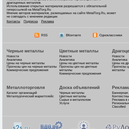
драгоценных металлов.
Использование открытых материалов разрешается с обязательной
гиперссылкой на MetalTorg.Ru
Мнение авторов материалов, размещаемых на сайте MetalTorg.Ru, может
не совпадать с мнением редакции.
Контакты
Подписка
Реклама
RSS
ВКонтакте
Одноклассники
Черные металлы
Цветные металлы
Драгоц
Новости
Новости
Новости
Аналитика
Аналитика
Аналитика
Цены на черные металлы
Цены на цветные металлы
Цены на д
Прогнозы цен на черные металлы
Прогнозы цен на цветные
Прогнозы ц
Коммерческие предложения
металлы
металлы
Коммерческие предложения
Металлоторговля
Доска объявлений
Реклам
Каталог организаций
Черные металлы
Баннерная
Металлургический маркетплейс
Цветные металлы
Контекстны
Сырье и металлолом
Реклама в 
Услуги
Региональн
Classified