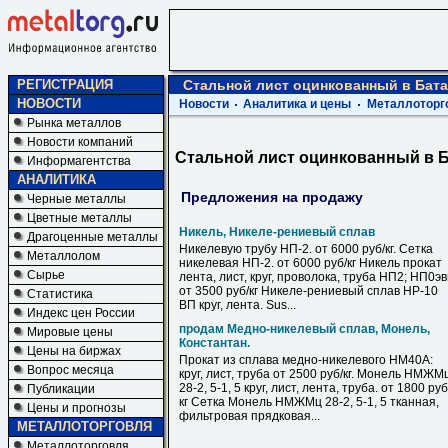
РЕГИСТРАЦИЯ
Стальной лист оцинкованный в Бата
НОВОСТИ
Новости
Аналитика и цены
Металлоторг
Рынка металлов
Новости компаний
Стальной лист оцинкованный в 
Информагентства
АНАЛИТИКА
Предложения на продажу
Черные металлы
Цветные металлы
Никель, Никеле-рениевый сплав
Драгоценные металлы
Никелевую трубу НП-2. от 6000 руб/кг. Сетка
Металлолом
никелевая НП-2. от 6000 руб/кг Никель прокат
Сырье
лента, лист, круг, проволока, труба НП2; НП0э
от 3500 руб/кг Никеле-рениевый сплав НР-10
Статистика
ВП круг, лента. Sus...
Индекс цен России
продам Медно-никелевый сплав, Монель,
Мировые цены
Константан.
Цены на биржах
Прокат из сплава медно-никелевого НМ40А:
Вопрос месяца
круг, лист, труба от 2500 руб/кг. Монель НМЖМ
28-2, 5-1, 5 круг, лист, лента, труба. от 1800 руб
Публикации
кг Сетка Монель НМЖМц 28-2, 5-1, 5 тканная,
Цены и прогнозы
фильтровая прядковая...
МЕТАЛЛОТОРГОВЛЯ
Металлоторговля