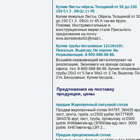
Купим Листы обрезь Толщиной от 50 до 150
150 Ст 3 . 09г2с ст 45
Купим лежалые Листы, Обрезь Толщиной от 5
до 150 Ст 3 . 09г2с ст 45 А так-же Круги,
Поковки. Инструментальные и
конструкционные марки стали Присылать
предложения на почту
leva.demidenko02@mail.r...
Купим трубы бесшовные 12х18н10т.
Лежалые. Вырезку. Не короче 4м.
Нержавеющие. 8-900-088-88-86.
Возьмём нержавеющий металлопрокат на
реализацию. Экономьте на аренде склада и
офиса. тел: 8-900-088-88-86. Купим титановые
трубы 25х2 от 5.5м и 38х2 от 3.7м. Вырезку. По
2тн. Бесшовные. Купим бесшов...
Предложения на поставку
продукции, цены
продам Жаропрочный литьевой сплав
Продам жаропрочный сплав ХН78Т, ЭИ435 круг
лист, лента, труба. от2500 руб\кг ХН77ТЮР,
ЭИ437Б круг, лист, труба, проволоку. от2500
руб/кг ХН68вмтюк-вд (ЭП693ва-вд) лист. 3000
руб/кг. ХН67мвтю-вд (ЭП 2...
Продам прецизионный сплав