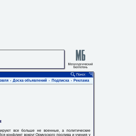
овля
Доска объявлений
Подписка
Реклама
я
ируют все больше не военные, а политические
ся конфликт вокруг Ормузского пролива и учения у