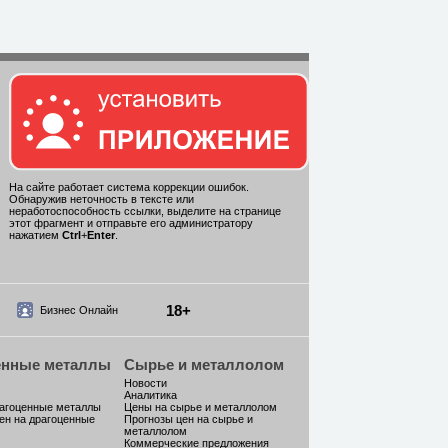
На сайте работает система коррекции ошибок.
Обнаружив неточность в тексте или
неработоспособность ссылки, выделите на странице
этот фрагмент и отправьте его администратору
нажатием
Ctrl
+
Enter
.
18+
Бизнес Онлайн
енные металлы
Сырье и металлолом
Новости
Аналитика
рагоценные металлы
Цены на сырье и металлолом
ен на драгоценные
Прогнозы цен на сырье и
металлолом
Коммерческие предложения