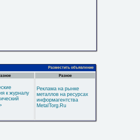
Разместить объявление
азное
Разное
еские
Реклама на рынке
я к журналу
металлов на ресурсах
гический
информагентства
ь
MetalTorg.Ru