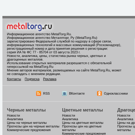
Информационное агентство MetalTorg.Ru
.
Информационное агентство Металлторг. Ру (MetalTorg.Ru)
зарегистрировано Федеральной службой по надзору в сфере связи,
информационных технологий и массовых коммуникаций (Роскомнадзор),
регистрационный номер и дата принятия решения о регистрации:
серия ИА № ФС 77 - 85704 от 03 августа 2023 г.
Новости, аналитика, цены, статистика рынка черных, цветных и
драгоценных металлов.
Использование открытых материалов разрешается с обязательной
гиперссылкой на MetalTorg.Ru
Мнение авторов материалов, размещаемых на сайте MetalTorg.Ru, может
не совпадать с мнением редакции.
Контакты
Подписка
Реклама
RSS
ВКонтакте
Одноклассники
Черные металлы
Цветные металлы
Драгоц
Новости
Новости
Новости
Аналитика
Аналитика
Аналитика
Цены на черные металлы
Цены на цветные металлы
Цены на д
Прогнозы цен на черные металлы
Прогнозы цен на цветные
Прогнозы ц
Коммерческие предложения
металлы
металлы
Коммерческие предложения