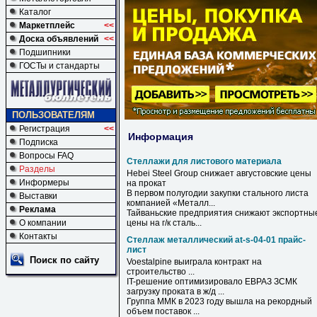
Каталог
Маркетплейс
<<
Доска объявлений
<<
Подшипники
ГОСТы и стандарты
ПОЛЬЗОВАТЕЛЯМ
Регистрация
<<
Информация
Подписка
Вопросы FAQ
Стеллажи для листового материала
Разделы
Hebei Steel Group снижает августовские цены
Информеры
на прокат
В первом полугодии закупки стального листа
Выставки
компанией «Металл...
Реклама
Тайваньские предприятия снижают экспортны
О компании
цены на г/к сталь...
Контакты
Стеллаж металлический at-s-04-01 прайс-
лист
Поиск по сайту
Voestalpine выиграла контракт на
строительство ...
IT-решение оптимизировало ЕВРАЗ ЗСМК
загрузку проката в ж/д ...
Группа ММК в 2023 году вышла на рекордный
объем поставок ...