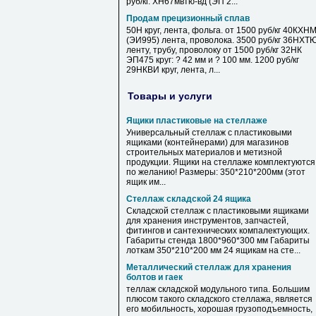
руб/кг. ХН67мвтю-вд (ЭП 2...
Продам прецизионный сплав
50Н круг, лента, фольга. от 1500 руб/кг 40КХН
(ЭИ995) лента, проволока. 3500 руб/кг 36НХТ
ленту, трубу, проволоку от 1500 руб/кг 32НК
ЭП475 круг: ? 42 мм и ? 100 мм. 1200 руб/кг
29НКВИ круг, лента, л...
Товары и услуги
Ящики пластиковые на стеллаже
Универсальный стеллаж с пластиковыми
ящиками (контейнерами) для магазинов
строительных материалов и метизной
продукции. Ящики на стеллаже комплектуются
по желанию! Размеры: 350*210*200мм (этот
ящик им...
Стеллаж складской 24 ящика
Складской стеллаж с пластиковыми ящиками
для хранения инструментов, запчастей,
фитингов и сантехнических компалектующих.
Габариты стенда 1800*960*300 мм Габариты
лоткам 350*210*200 мм 24 ящикам на сте...
Металлический стеллаж для хранения
болтов и гаек
теллаж складской модульного типа. Большим
плюсом такого складского стеллажа, является
его мобильность, хорошая грузоподъемность,