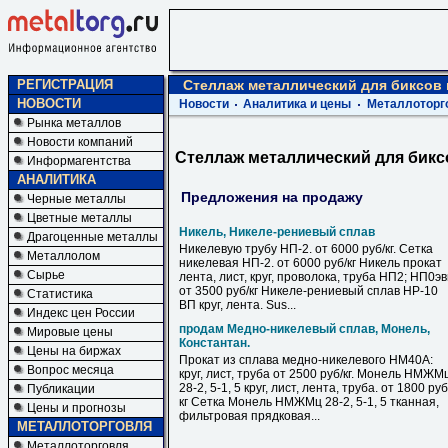
РЕГИСТРАЦИЯ
Стеллаж металлический для биксов 
НОВОСТИ
Новости
Аналитика и цены
Металлоторг
Рынка металлов
Новости компаний
Стеллаж металлический для бикс
Информагентства
АНАЛИТИКА
Предложения на продажу
Черные металлы
Цветные металлы
Никель, Никеле-рениевый сплав
Драгоценные металлы
Никелевую трубу НП-2. от 6000 руб/кг. Сетка
Металлолом
никелевая НП-2. от 6000 руб/кг Никель прокат
Сырье
лента, лист, круг, проволока, труба НП2; НП0э
от 3500 руб/кг Никеле-рениевый сплав НР-10
Статистика
ВП круг, лента. Sus...
Индекс цен России
продам Медно-никелевый сплав, Монель,
Мировые цены
Константан.
Цены на биржах
Прокат из сплава медно-никелевого НМ40А:
Вопрос месяца
круг, лист, труба от 2500 руб/кг. Монель НМЖМ
28-2, 5-1, 5 круг, лист, лента, труба. от 1800 руб
Публикации
кг Сетка Монель НМЖМц 28-2, 5-1, 5 тканная,
Цены и прогнозы
фильтровая прядковая...
МЕТАЛЛОТОРГОВЛЯ
Металлоторговля