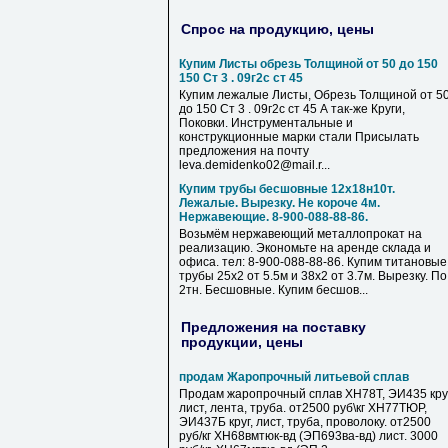
Спрос на продукцию, цены
Купим Листы обрезь Толщиной от 50 до 150
150 Ст 3 . 09г2с ст 45
Купим лежалые Листы, Обрезь Толщиной от 5
до 150 Ст 3 . 09г2с ст 45 А так-же Круги,
Поковки. Инструментальные и
конструкционные марки стали Присылать
предложения на почту
leva.demidenko02@mail.r...
Купим трубы бесшовные 12х18н10т.
Лежалые. Вырезку. Не короче 4м.
Нержавеющие. 8-900-088-88-86.
Возьмём нержавеющий металлопрокат на
реализацию. Экономьте на аренде склада и
офиса. тел: 8-900-088-88-86. Купим титановые
трубы 25х2 от 5.5м и 38х2 от 3.7м. Вырезку. По
2тн. Бесшовные. Купим бесшов...
Предложения на поставку
продукции, цены
продам Жаропрочный литьевой сплав
Продам жаропрочный сплав ХН78Т, ЭИ435 круг
лист, лента, труба. от2500 руб\кг ХН77ТЮР,
ЭИ437Б круг, лист, труба, проволоку. от2500
руб/кг ХН68вмтюк-вд (ЭП693ва-вд) лист. 3000