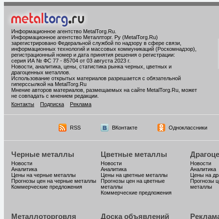
Информационное агентство MetalTorg.Ru
.
Информационное агентство Металлторг. Ру (MetalTorg.Ru)
зарегистрировано Федеральной службой по надзору в сфере связи,
информационных технологий и массовых коммуникаций (Роскомнадзор),
регистрационный номер и дата принятия решения о регистрации:
серия ИА № ФС 77 - 85704 от 03 августа 2023 г.
Новости, аналитика, цены, статистика рынка черных, цветных и
драгоценных металлов.
Использование открытых материалов разрешается с обязательной
гиперссылкой на MetalTorg.Ru
Мнение авторов материалов, размещаемых на сайте MetalTorg.Ru, может
не совпадать с мнением редакции.
Контакты
Подписка
Реклама
RSS
ВКонтакте
Одноклассники
Черные металлы
Цветные металлы
Драгоц
Новости
Новости
Новости
Аналитика
Аналитика
Аналитика
Цены на черные металлы
Цены на цветные металлы
Цены на д
Прогнозы цен на черные металлы
Прогнозы цен на цветные
Прогнозы ц
Коммерческие предложения
металлы
металлы
Коммерческие предложения
Металлоторговля
Доска объявлений
Реклам