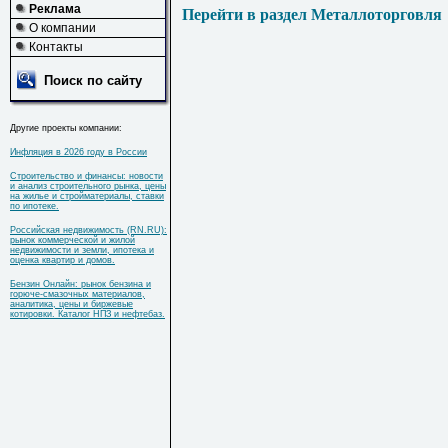
Реклама
Перейти в раздел Металлоторговля
О компании
Контакты
Поиск по сайту
Другие проекты компании:
Инфляция в 2026 году в России
Строительство и финансы: новости
и анализ строительного рынка, цены
на жилье и стройматериалы, ставки
по ипотеке.
Российская недвижимость (RN.RU):
рынок коммерческой и жилой
недвижимости и земли, ипотека и
оценка квартир и домов.
Бензин Онлайн: рынок бензина и
горюче-смазочных материалов,
аналитика, цены и биржевые
котировки. Каталог НПЗ и нефтебаз.