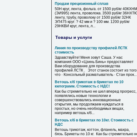
Продам прецизионный сплав
50Н круг, лента, фольга. от 1500 руб/кг 40КХН
(ЭИ995) лента, проволока. 3500 руб/кг 36НХТ
ленту, трубу, проволоку от 1500 руб/кг 32НК
ЭП475 круг: ? 42 мм и ? 100 мм. 1200 руб/кг
29НКВИ круг, лента, л...
Товары и услуги
Линия по производству профилей ЛСТК
стоимость
Здравствуйте! Меня зовут Саша. У нас
компания ООО «Цзинь Бинь» предоставляет
Вам оборудование для производства
профилей ЛСТК . Этот станок состоит из того
что · Консольный разматыватель · Стан прок...
Ветошь х/б трикотаж в брикетах по 10
килограмм. Стоимость с НДС!
Как бы стремительно не шел вперед прогресс,
появлялись новые технологии и
совершенствовались инновационные
открытия, мы продолжаем нуждаться в
простых, но очень необходимых вещах,
например ветошь х/б...
Ветошь х/б в брикетах по 10кг. Стоимость с
НДС
Ветошь трикотаж, коттон, фланель, махра,
бязь. Брикеты по 10 кг. Как бы стремительно н