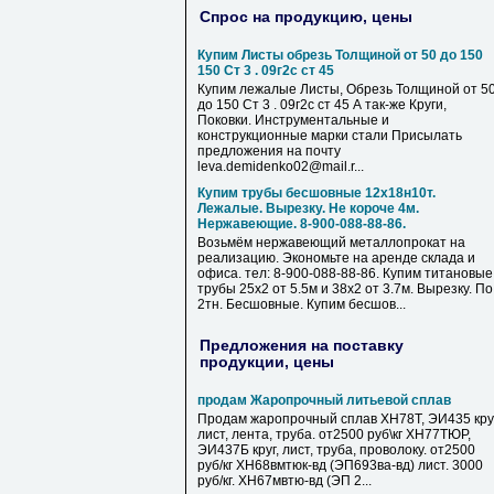
Спрос на продукцию, цены
Купим Листы обрезь Толщиной от 50 до 150
150 Ст 3 . 09г2с ст 45
Купим лежалые Листы, Обрезь Толщиной от 5
до 150 Ст 3 . 09г2с ст 45 А так-же Круги,
Поковки. Инструментальные и
конструкционные марки стали Присылать
предложения на почту
leva.demidenko02@mail.r...
Купим трубы бесшовные 12х18н10т.
Лежалые. Вырезку. Не короче 4м.
Нержавеющие. 8-900-088-88-86.
Возьмём нержавеющий металлопрокат на
реализацию. Экономьте на аренде склада и
офиса. тел: 8-900-088-88-86. Купим титановые
трубы 25х2 от 5.5м и 38х2 от 3.7м. Вырезку. По
2тн. Бесшовные. Купим бесшов...
Предложения на поставку
продукции, цены
продам Жаропрочный литьевой сплав
Продам жаропрочный сплав ХН78Т, ЭИ435 круг
лист, лента, труба. от2500 руб\кг ХН77ТЮР,
ЭИ437Б круг, лист, труба, проволоку. от2500
руб/кг ХН68вмтюк-вд (ЭП693ва-вд) лист. 3000
руб/кг. ХН67мвтю-вд (ЭП 2...