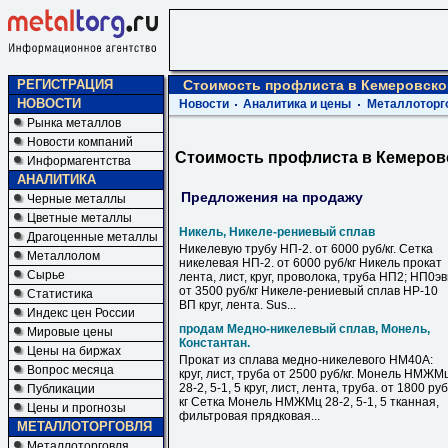
РЕГИСТРАЦИЯ
Стоимость профлиста в Кемеровско
НОВОСТИ
Новости
Аналитика и цены
Металлоторг
Рынка металлов
Новости компаний
Стоимость профлиста в Кемеров
Информагентства
АНАЛИТИКА
Предложения на продажу
Черные металлы
Цветные металлы
Никель, Никеле-рениевый сплав
Драгоценные металлы
Никелевую трубу НП-2. от 6000 руб/кг. Сетка
Металлолом
никелевая НП-2. от 6000 руб/кг Никель прокат
Сырье
лента, лист, круг, проволока, труба НП2; НП0э
от 3500 руб/кг Никеле-рениевый сплав НР-10
Статистика
ВП круг, лента. Sus...
Индекс цен России
продам Медно-никелевый сплав, Монель,
Мировые цены
Константан.
Цены на биржах
Прокат из сплава медно-никелевого НМ40А:
Вопрос месяца
круг, лист, труба от 2500 руб/кг. Монель НМЖМ
28-2, 5-1, 5 круг, лист, лента, труба. от 1800 руб
Публикации
кг Сетка Монель НМЖМц 28-2, 5-1, 5 тканная,
Цены и прогнозы
фильтровая прядковая...
МЕТАЛЛОТОРГОВЛЯ
Металлоторговля