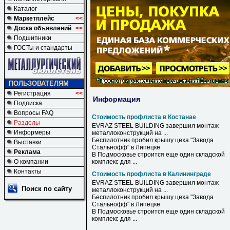
Каталог
Маркетплейс
<<
Доска объявлений
<<
Подшипники
ГОСТы и стандарты
ПОЛЬЗОВАТЕЛЯМ
Регистрация
<<
Информация
Подписка
Вопросы FAQ
Стоимость профлиста в Костанае
Разделы
EVRAZ STEEL BUILDING завершил монтаж
Информеры
металлоконструкций на ...
Беспилотник пробил крышу цеха "Завода
Выставки
Стальнофф"
в
Липецке
Реклама
В
Подмосковье строится еще один складской
О компании
комплекс для ...
Контакты
Стоимость профлиста в Калининграде
EVRAZ STEEL BUILDING завершил монтаж
Поиск по сайту
металлоконструкций на ...
Беспилотник пробил крышу цеха "Завода
Стальнофф"
в
Липецке
В
Подмосковье строится еще один складской
комплекс для ...