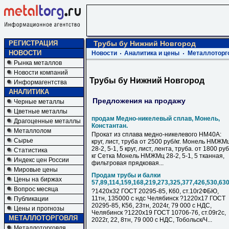
РЕГИСТРАЦИЯ
Трубы бу Нижний Новгород
НОВОСТИ
Новости
Аналитика и цены
Металлоторг
Рынка металлов
Новости компаний
Трубы бу Нижний Новгород
Информагентства
АНАЛИТИКА
Предложения на продажу
Черные металлы
Цветные металлы
продам Медно-никелевый сплав, Монель,
Драгоценные металлы
Константан.
Металлолом
Прокат из сплава медно-никелевого НМ40А:
Сырье
круг, лист, труба от 2500 руб/кг. Монель НМЖМ
28-2, 5-1, 5 круг, лист, лента, труба. от 1800 руб
Статистика
кг Сетка Монель НМЖМц 28-2, 5-1, 5 тканная,
Индекс цен России
фильтровая прядковая...
Мировые цены
Продам трубы и балки
Цены на биржах
57,89,114,159,168,219,273,325,377,426,530,63
Вопрос месяца
?1420х32 ГОСТ 20295-85, К60, ст.10г2ФБЮ,
11тн, 135000 с ндс Челябинск ?1220х17 ГОСТ
Публикации
20295-85, К56, 23тн, 2024г, 79 000 с НДC,
Цены и прогнозы
Челябинск ?1220х19 ГОСТ 10706-76, ст.09г2с,
МЕТАЛЛОТОРГОВЛЯ
2022г, 22, 8тн, 79 000 с НДC, Тобольск/Ч...
Металлоторговля