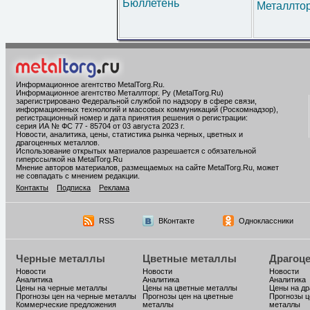
Бюллетень
Металлтор
Информационное агентство MetalTorg.Ru
.
Информационное агентство Металлторг. Ру (MetalTorg.Ru)
зарегистрировано Федеральной службой по надзору в сфере связи,
информационных технологий и массовых коммуникаций (Роскомнадзор),
регистрационный номер и дата принятия решения о регистрации:
серия ИА № ФС 77 - 85704 от 03 августа 2023 г.
Новости, аналитика, цены, статистика рынка черных, цветных и
драгоценных металлов.
Использование открытых материалов разрешается с обязательной
гиперссылкой на MetalTorg.Ru
Мнение авторов материалов, размещаемых на сайте MetalTorg.Ru, может
не совпадать с мнением редакции.
Контакты
Подписка
Реклама
RSS
ВКонтакте
Одноклассники
Черные металлы
Цветные металлы
Драгоц
Новости
Новости
Новости
Аналитика
Аналитика
Аналитика
Цены на черные металлы
Цены на цветные металлы
Цены на д
Прогнозы цен на черные металлы
Прогнозы цен на цветные
Прогнозы ц
Коммерческие предложения
металлы
металлы