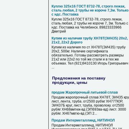
Куплю 325х16 ГОСТ 8732-78, строго лежак,
сталь любая, 2 трубы не короче 7,3м. Только
с ндс. Поставка
Куплю 325х16 ГОСТ 8732-78, строго лежак,
сталь любая, 2 трубы не короче 7, 3м. Только с
ндс. Поставка на Челябинск. 89823333966
Дмитрий
Купим из наличия трубу ХН78Т(ЭИ435) 20х2,
21х2, 22х2 Дорого
Купим из наличия по ст ХН78Т(ЭИ435) трубу
20х2, 500кг. Наличие сертификата
обязательно. Готовы рассмотреть размеры
21х2 или 22х2 по той же стали и в тех же
объемах. Тел (921)9410130 Игорь Григорьевич
...
Предложения на поставку
продукции, цены
продам Жаропрочный литьевой сплав
Продам жаропрочный сплав ХН78Т, ЭИ435 круг
лист, лента, труба. от2500 руб\кг ХН77ТЮР,
ЭИ437Б круг, лист, труба, проволоку. от2500
руб/кг ХН68вмтюк-вд (ЭП693ва-вд) лист. 3000
руб/кг. ХН67мвтю-вд (ЭП 2...
Продам Интерметаллинд, НИТИНОЛ
Продам Интерметаллинд, НИТИНОЛ