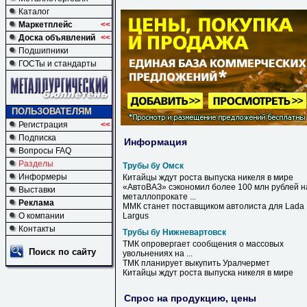
Каталог
Маркетплейс
<<
Доска объявлений
<<
Подшипники
ГОСТы и стандарты
ПОЛЬЗОВАТЕЛЯМ
Регистрация
<<
Подписка
Информация
Вопросы FAQ
Разделы
Трубы бу Омск
Информеры
Китайцы ждут роста выпуска никеля в мире
«АвтоВАЗ» сэкономил более 100 млн рублей н
Выставки
металлопрокате ...
Реклама
ММК станет поставщиком автолиста для Lada
О компании
Largus
Контакты
Трубы бу Нижневартовск
ТМК опровергает сообщения о массовых
Поиск по сайту
увольнениях на ...
ТМК планирует выкупить Уралчермет
Китайцы ждут роста выпуска никеля в мире
Спрос на продукцию, цены