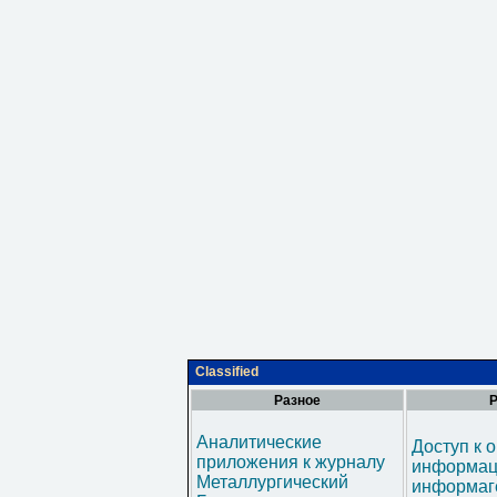
Classified
Разное
Р
Аналитические
Доступ к 
приложения к журналу
информац
Металлургический
информаг