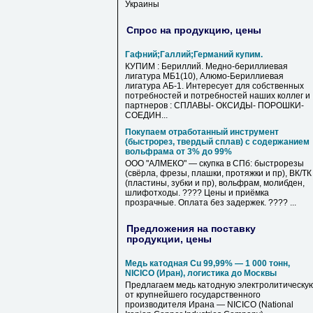
Украины
Спрос на продукцию, цены
Гафний;Галлий;Германий купим.
КУПИМ : Бериллий. Медно-бериллиевая
лигатура МБ1(10), Алюмо-Бериллиевая
лигатура АБ-1. Интересует для собственных
потребностей и потребностей наших коллег и
партнеров : СПЛАВЫ- ОКСИДЫ- ПОРОШКИ-
СОЕДИН...
Покупаем отработанный инструмент
(быстрорез, твердый сплав) с содержанием
вольфрама от 3% до 99%
ООО "АЛМЕКО" — скупка в СПб: быстрорезы
(свёрла, фрезы, плашки, протяжки и пр), ВК/ТК
(пластины, зубки и пр), вольфрам, молибден,
шлифотходы. ???? Цены и приёмка
прозрачные. Оплата без задержек. ???? ...
Предложения на поставку
продукции, цены
Медь катодная Cu 99,99% — 1 000 тонн,
NICICO (Иран), логистика до Москвы
Предлагаем медь катодную электролитическу
от крупнейшего государственного
производителя Ирана — NICICO (National