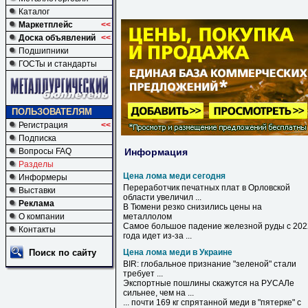
Каталог
Маркетплейс
<<
Доска объявлений
<<
Подшипники
ГОСТы и стандарты
ПОЛЬЗОВАТЕЛЯМ
Регистрация
<<
Подписка
Информация
Вопросы FAQ
Разделы
Цена лома меди сегодня
Информеры
Переработчик печатных плат в Орловской
Выставки
области увеличил ...
Реклама
В Тюмени резко снизились
цены
на
О компании
металлолом
Самое большое падение железной руды с 202
Контакты
года идет из-за ...
Поиск по сайту
Цена лома меди в Украине
BIR: глобальное признание "зеленой" стали
требует ...
Экспортные пошлины скажутся на РУСАЛе
сильнее, чем на ...
... почти 169 кг спрятанной
меди
в
"пятерке" с