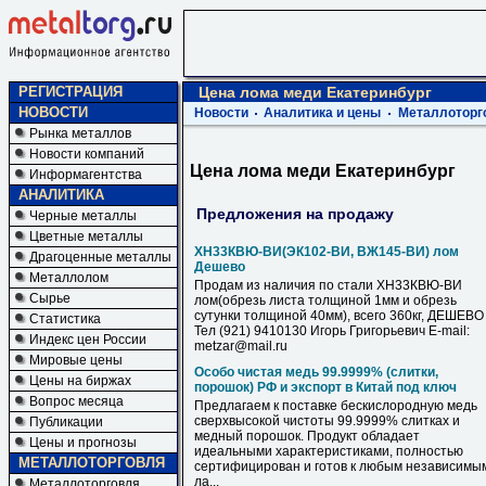
РЕГИСТРАЦИЯ
Цена лома меди Екатеринбург
НОВОСТИ
Новости
Аналитика и цены
Металлоторг
Рынка металлов
Новости компаний
Цена лома меди Екатеринбург
Информагентства
АНАЛИТИКА
Предложения на продажу
Черные металлы
Цветные металлы
ХН33КВЮ-ВИ(ЭК102-ВИ, ВЖ145-ВИ) лом
Драгоценные металлы
Дешево
Металлолом
Продам из наличия по стали ХН33КВЮ-ВИ
Сырье
лом(обрезь листа толщиной 1мм и обрезь
сутунки толщиной 40мм), всего 360кг, ДЕШЕВО
Статистика
Тел (921) 9410130 Игорь Григорьевич E-mail:
Индекс цен России
metzar@mail.ru
Мировые цены
Особо чистая медь 99.9999% (слитки,
Цены на биржах
порошок) РФ и экспорт в Китай под ключ
Вопрос месяца
Предлагаем к поставке бескислородную медь
сверхвысокой чистоты 99.9999% слитках и
Публикации
медный порошок. Продукт обладает
Цены и прогнозы
идеальными характеристиками, полностью
МЕТАЛЛОТОРГОВЛЯ
сертифицирован и готов к любым независимы
ла...
Металлоторговля