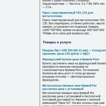
Iranian Copper Industries Company).
Характеристики: — Чистота: Cu ? 99, 99% min
— Ста...
Пресс пакетировочный Y81-135 для
металлолома
Пресс пакетировочный для металлолома Y81-
135. Все перебрано, отлично работает, масло
свежее, установлен его подогрев. Камера
1400*700*800, кубики на выходе 300*300*300-
700мм, есть лапа для выброса куб...
Товары и услуги
Продам Лист AISI 304 (06-12 мм) — Складско
хранение. Цена 230 руб./кг с НДС!
Французский балкон цена в Кривом Роге
Купить застеклить окна на французский балкон
приобрести оконную панораму из
стеклопакетов в Кривом Роге. Остекление
балкона во весь рост от пола до крыши
козырька потолка — светопрозрачные
французски...
Металлопластиковые окна Кривой Рог
рассрочка цена с установкой
Металлопластиковые окна Кривой Рог
рассрочка цена с установкой и бесплатной
поставкой доставкой по Украине с оконной
компанией "Окна SV". На все сезоны года нам