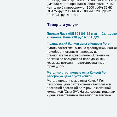
50Н круг, лента, фольга. от 1500 руб/кг 40КХН
(ЭИ995) лента, проволока. 3500 руб/кг 36НХТ
ленту, трубу, проволоку от 1500 руб/кг 32НК
ЭП475 круг: ? 42 мм и ? 100 мм. 1200 руб/кг
29НКВИ круг, лента, л...
Товары и услуги
Продам Лист AISI 304 (06-12 мм) — Складско
хранение. Цена 230 руб./кг с НДС!
Французский балкон цена в Кривом Роге
Купить застеклить окна на французский балкон
приобрести оконную панораму из
стеклопакетов в Кривом Роге. Остекление
балкона во весь рост от пола до крыши
козырька потолка — светопрозрачные
французски...
Металлопластиковые окна Кривой Рог
рассрочка цена с установкой
Металлопластиковые окна Кривой Рог
рассрочка цена с установкой и бесплатной
поставкой доставкой по Украине с оконной
компанией "Окна SV". На все сезоны года нам
нужны качественные металлопластиковые ...