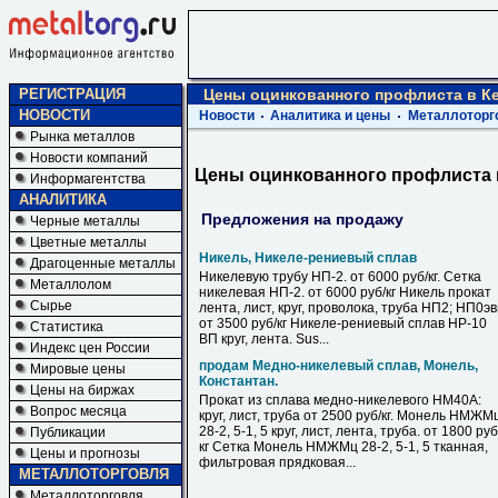
РЕГИСТРАЦИЯ
Цены оцинкованного профлиста в К
НОВОСТИ
Новости
Аналитика и цены
Металлоторг
Рынка металлов
Новости компаний
Цены оцинкованного профлиста 
Информагентства
АНАЛИТИКА
Предложения на продажу
Черные металлы
Цветные металлы
Никель, Никеле-рениевый сплав
Драгоценные металлы
Никелевую трубу НП-2. от 6000 руб/кг. Сетка
Металлолом
никелевая НП-2. от 6000 руб/кг Никель прокат
Сырье
лента, лист, круг, проволока, труба НП2; НП0э
от 3500 руб/кг Никеле-рениевый сплав НР-10
Статистика
ВП круг, лента. Sus...
Индекс цен России
продам Медно-никелевый сплав, Монель,
Мировые цены
Константан.
Цены на биржах
Прокат из сплава медно-никелевого НМ40А:
Вопрос месяца
круг, лист, труба от 2500 руб/кг. Монель НМЖМ
28-2, 5-1, 5 круг, лист, лента, труба. от 1800 руб
Публикации
кг Сетка Монель НМЖМц 28-2, 5-1, 5 тканная,
Цены и прогнозы
фильтровая прядковая...
МЕТАЛЛОТОРГОВЛЯ
Металлоторговля