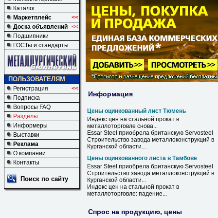
Каталог
Маркетплейс
<<
Доска объявлений
<<
Подшипники
ГОСТы и стандарты
ПОЛЬЗОВАТЕЛЯМ
Регистрация
<<
Информация
Подписка
Вопросы FAQ
Цены оцинкованный лист Тюмень
Разделы
Индекс
цен
на стальной прокат в
Информеры
металлоторговле снова...
Essar Steel приобрела британскую Servosteel
Выставки
Строительство завода металлоконструкций в
Реклама
Курганской области...
О компании
Цены оцинкованного листа в Тамбове
Контакты
Essar Steel приобрела британскую Servosteel
Строительство завода металлоконструкций
в
Поиск по сайту
Курганской области...
Индекс
цен
на стальной прокат
в
металлоторговле: падение...
Спрос на продукцию, цены