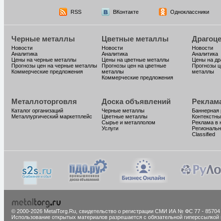
RSS
ВКонтакте
Одноклассники
Черные металлы
Цветные металлы
Драгоц
Новости
Новости
Новости
Аналитика
Аналитика
Аналитика
Цены на черные металлы
Цены на цветные металлы
Цены на д
Прогнозы цен на черные металлы
Прогнозы цен на цветные
Прогнозы ц
Коммерческие предложения
металлы
металлы
Коммерческие предложения
Металлоторговля
Доска объявлений
Реклам
Каталог организаций
Черные металлы
Баннерная
Металлургический маркетплейс
Цветные металлы
Контекстны
Сырье и металлолом
Реклама в 
Услуги
Региональн
Classified
© 2000-2026 MetalTorg.Ru,
cвидетельство о регистрации СМИ ИА № ФС 77 - 85704
Использование открытых материалов разрешается с обязательной гиперссылкой 