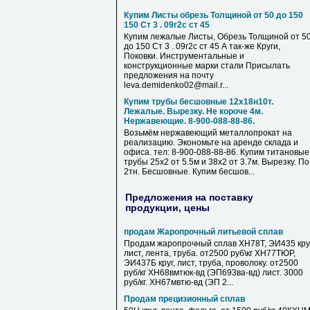
Купим Листы обрезь Толщиной от 50 до 150
150 Ст 3 . 09г2с ст 45
Купим лежалые Листы, Обрезь Толщиной от 5
до 150 Ст 3 . 09г2с ст 45 А так-же Круги,
Поковки. Инструментальные и
конструкционные марки стали Присылать
предложения на почту
leva.demidenko02@mail.r...
Купим трубы бесшовные 12х18н10т.
Лежалые. Вырезку. Не короче 4м.
Нержавеющие. 8-900-088-88-86.
Возьмём нержавеющий металлопрокат на
реализацию. Экономьте на аренде склада и
офиса. тел: 8-900-088-88-86. Купим титановые
трубы 25х2 от 5.5м и 38х2 от 3.7м. Вырезку. По
2тн. Бесшовные. Купим бесшов...
Предложения на поставку
продукции, цены
продам Жаропрочный литьевой сплав
Продам жаропрочный сплав ХН78Т, ЭИ435 круг
лист, лента, труба. от2500 руб\кг ХН77ТЮР,
ЭИ437Б круг, лист, труба, проволоку. от2500
руб/кг ХН68вмтюк-вд (ЭП693ва-вд) лист. 3000
руб/кг. ХН67мвтю-вд (ЭП 2...
Продам прецизионный сплав