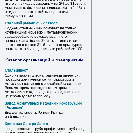
итоге снизилась к выходным на 2% до $102, 5/т.
Арматурные
фьючерсы подорожали на 1, 4% в
ожидании новых китайских программ
стимулирования.
Стальной рынок: 21 - 27 июля
Подъем стальных цен помогает не только
крупнейшим: Ярцевский металлургический
завод
сообщил о рекорде месячного
производства: более 32, 5 тыс. тонн литой
заготовки и свыше 31, 6 тыс. тонн
арматурного
проката, что было достигнуто работой со 100...
Каталог организаций и предприятий
Стальинвест
Одно из важнейших направлений является:
поставка
арматурной
сетки
, арматуры и
металлоконструкций высочайшей сложности.
Весь материал приходит к нам прямо с
металлобаз спб,
заводов
производителей, в
центральную металлобазу.
Завод
Арматурных
Изделий и Конструкций
"Армикон"
Вид деятельности: Регион: Краткая
информация
Компания Северо-Запад
...оцинкованная, труба профильная, труба эсв,
m