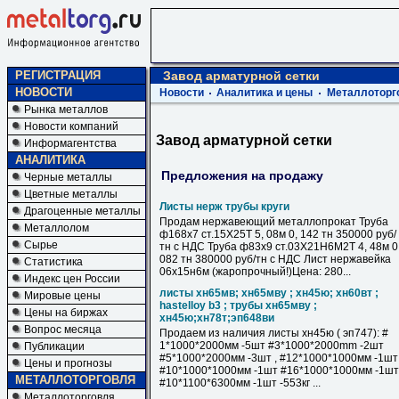
РЕГИСТРАЦИЯ
Завод арматурной сетки
НОВОСТИ
Новости
Аналитика и цены
Металлоторг
Рынка металлов
Новости компаний
Завод арматурной сетки
Информагентства
АНАЛИТИКА
Предложения на продажу
Черные металлы
Цветные металлы
Листы нерж трубы круги
Драгоценные металлы
Продам нержавеющий металлопрокат Труба
Металлолом
ф168х7 ст.15Х25Т 5, 08м 0, 142 тн 350000 руб/
Сырье
тн с НДС Труба ф83х9 ст.03Х21Н6М2Т 4, 48м 0
082 тн 380000 руб/тн с НДС Лист нержавейка
Статистика
06х15н6м (жаропрочный!)Цена: 280...
Индекс цен России
листы хн65мв; хн65мву ; хн45ю; хн60вт ;
Мировые цены
hastelloy b3 ; трубы хн65мву ;
Цены на биржах
хн45ю;хн78т;эп648ви
Вопрос месяца
Продаем из наличия листы хн45ю ( эп747): #
1*1000*2000мм -5шт #3*1000*2000mm -2шт
Публикации
#5*1000*2000мм -3шт , #12*1000*1000мм -1шт
Цены и прогнозы
#10*1000*1000мм -1шт #16*1000*1000мм -1шт 
МЕТАЛЛОТОРГОВЛЯ
#10*1100*6300мм -1шт -553кг ...
Металлоторговля