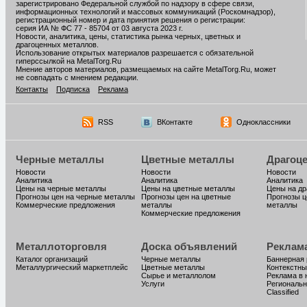
зарегистрировано Федеральной службой по надзору в сфере связи,
информационных технологий и массовых коммуникаций (Роскомнадзор),
регистрационный номер и дата принятия решения о регистрации:
серия ИА № ФС 77 - 85704 от 03 августа 2023 г.
Новости, аналитика, цены, статистика рынка черных, цветных и
драгоценных металлов.
Использование открытых материалов разрешается с обязательной
гиперссылкой на MetalTorg.Ru
Мнение авторов материалов, размещаемых на сайте MetalTorg.Ru, может
не совпадать с мнением редакции.
Контакты
Подписка
Реклама
RSS
ВКонтакте
Одноклассники
Черные металлы
Цветные металлы
Драгоц
Новости
Новости
Новости
Аналитика
Аналитика
Аналитика
Цены на черные металлы
Цены на цветные металлы
Цены на д
Прогнозы цен на черные металлы
Прогнозы цен на цветные
Прогнозы ц
Коммерческие предложения
металлы
металлы
Коммерческие предложения
Металлоторговля
Доска объявлений
Реклам
Каталог организаций
Черные металлы
Баннерная
Металлургический маркетплейс
Цветные металлы
Контекстны
Сырье и металлолом
Реклама в 
Услуги
Региональн
Classified