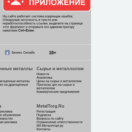
На сайте работает система коррекции ошибок.
Обнаружив неточность в тексте или
неработоспособность ссылки, выделите на странице
этот фрагмент и отправьте его администратору
нажатием
Ctrl
+
Enter
.
18+
Бизнес Онлайн
енные металлы
Сырье и металлолом
Новости
Аналитика
рагоценные металлы
Цены на сырье и металлолом
ен на драгоценные
Прогнозы цен на сырье и
металлолом
Коммерческие предложения
а
MetalTorg.Ru
 реклама
Регистрация
е объявления
Подписка
новостях
Вопросы по сайту
ая реклама
Ограничение ответственности
ИА Металлторг.ру
Контакты