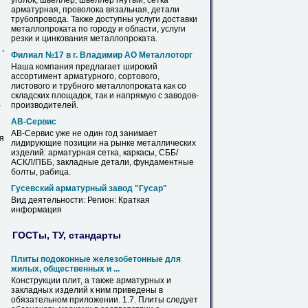
уголок, швеллер, швеллер гнутый,
сетка
арматурная
, проволока вязальная, детали
трубопровода. Также доступны услуги доставки
металлопроката по городу и области, услуги
резки и цинкования металлопроката.
,
Филиал №17 в г. Владимир АО Металлоторг
Наша компания предлагает широкий
ассортимент
арматурного
, сортового,
листового и трубного металлопроката как со
складских площадок, так и напрямую с
заводов
-
производителей.
т
АВ-Сервис
АВ-Сервис уже не один год занимает
я
лидирующие позиции на рынке металлических
изделий:
арматурная
сетка
, каркасы, СББ/
я
АСКЛ/ПББ, закладные детали, фундаментные
болты, рабица.
Гусевский
арматурный
завод
"Гусар"
Вид деятельности: Регион: Краткая
информация
ГОСТы, ТУ, стандарты
Плиты подоконные железобетонные для
жилых, общественных и ...
Конструкции плит, а также
арматурных
и
закладных изделий к ним приведены в
обязательном приложении. 1.7. Плиты следует