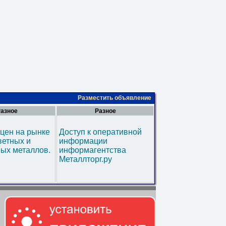
Разместить объявление
азное
Разное
цен на рынке
Доступ к оперативной
ветных и
информации
ых металлов.
информагентства
Металлторг.ру