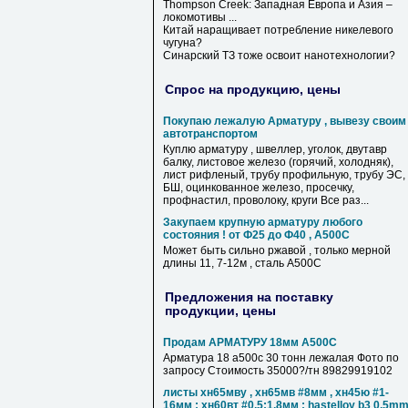
Thompson Creek: Западная Европа и Азия –
локомотивы ...
Китай наращивает потребление никелевого
чугуна?
Синарский ТЗ тоже освоит нанотехнологии?
Спрос на продукцию, цены
Покупаю лежалую Арматуру , вывезу своим
автотранспортом
Куплю арматуру , швеллер, уголок, двутавр
балку, листовое железо (горячий, холодняк),
лист рифленый, трубу профильную, трубу ЭС,
БШ, оцинкованное железо, просечку,
профнастил, проволоку, круги Все раз...
Закупаем крупную арматуру любого
состояния ! от Ф25 до Ф40 , А500С
Может быть сильно ржавой , только мерной
длины 11, 7-12м , сталь А500С
Предложения на поставку
продукции, цены
Продам АРМАТУРУ 18мм А500С
Арматура 18 а500с 30 тонн лежалая Фото по
запросу Стоимость 35000?/тн 89829919102
листы хн65мву , хн65мв #8мм , хн45ю #1-
16мм ; хн60вт #0,5;1,8мм ; hastelloy b3 0,5m