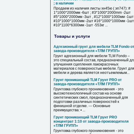
; в наличии
Продаем из наличия листы хн45ю ( эп747): #
1*1000*2000мм -6шт ; #3*1000*2000mm -2шт
#5*1000*2000мм -3шт , #12*1000*1000мм -1шт
#10*1000*1000мм -2шт #16*1000*1000мм -1шт 
#10*1100*6300мм -1шт -553кг ...
Товары и услуги
Адгезионный грунт для мебели TLM Fondo о
завода-производителя «ТЛМ ГРУПП»
Грунт адгезионный для мебели TLM Fondo –
это специальный состав, предназначенный дл
улучшения сцепления лакокрасочных
материалов с поверхностью мебели. Грунт дл
мебели и дерева является неотъемлемым...
Грунт проникающий TLM Грунт PRO от
завода-производителя «ТЛМ ГРУПП»
Грунтовка глубокого проникновения - это
высокотехнологичный состав на основе
синтетических смол, предназначенный для
подготовки различных поверхностей к
финишной отделке. --- Основные
преимущества: • ...
Грунт проникающий TLM Грунт PRO
концентрат 1:10 от завода-производителя
«ТЛМ ГРУПП»
Грунтовка глубокого проникновения - это