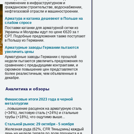
применение в инфраструктурном и
гражданском строительстве, водоснабжении,
нефтегазовой отрасли и машиностроении.
Арматура и катанка дешевеют в Польше на
слабом спросе
Поставки катанки для
арматурной
сетки
из
Украины и Молдовы идут по цене €620 за т
CPT. Подобные предложения также поступают
в Польшу из Германии.
Арматурные
заводы
Германии пытаются
увеличить цены
Арматурные
заводы
Германии с прошлой
недели пытаются увеличить предложения по
сравнению с предыдущими контрактами, и
скромное повышение цен представляется
более реалистичным, чем объявленные в
декабре.
Аналитика и обзоры
Финансовые итоги 2023 года в черной
металлургии
...повышение расценок на
арматурную
сталь
(+34%), листовую сталь (+24%) и стальные
трубы (+18%), что ощутимо выше...
Стальной рынок: 29 октября - 5 ноября
Железная руда (62%, CFR Тяньцзинь) каждый
день на неделе теряла по доле процента и в