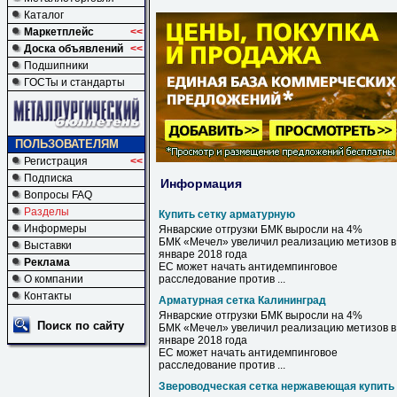
Каталог
Маркетплейс
<<
Доска объявлений
<<
Подшипники
ГОСТы и стандарты
ПОЛЬЗОВАТЕЛЯМ
Регистрация
<<
Подписка
Информация
Вопросы FAQ
Разделы
Купить сетку арматурную
Информеры
Январские отгрузки БМК выросли на 4%
БМК «Мечел» увеличил реализацию метизов в
Выставки
январе 2018 года
Реклама
ЕС может начать антидемпинговое
О компании
расследование против ...
Контакты
Арматурная сетка Калининград
Январские отгрузки БМК выросли на 4%
Поиск по сайту
БМК «Мечел» увеличил реализацию метизов в
январе 2018 года
ЕС может начать антидемпинговое
расследование против ...
Звероводческая сетка нержавеющая купить