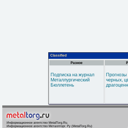
Classified
Разное
Р
Подписка на журнал
Прогнозы 
Металлургический
черных, ц
Бюллетень
драгоценн
Информационное агентство MetalTorg.Ru
.
Информационное агентство Металлторг. Ру (MetalTorg.Ru)