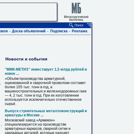
овля
Доска объявлений
Подписка
Реклама
Новости и события
"ММК-МЕТИЗ" инвестирует 1,5 млрд рублей в
новое ...
«Объём производства
арматурной
,
,
оцинкованной и сварочной проволоки составит
более 105 тыс. тонн в год, а
машиностроительных и железнодорожных гаек
— 4, 2 тыс. тонн в год. При их изготовлении
используется исключительно отечественное
сырьё.
Выпуск строительных металлоконструкций и
арматуры в Москве ...
Московский
завод
«Армикон»
,
специализируется на производстве
арматурных
каркасов, сварной
сетки
и
закладных деталей, которые находят