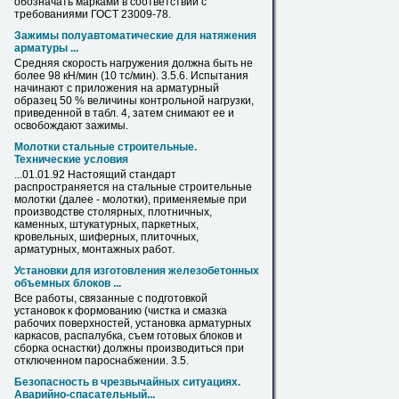
обозначать марками в соответствии с
требованиями ГОСТ 23009-78.
Зажимы полуавтоматические для натяжения
арматуры ...
Средняя скорость нагружения должна быть не
более 98 кН/мин (10 тс/мин). 3.5.6. Испытания
начинают с приложения на
арматурный
образец 50 % величины контрольной нагрузки,
приведенной в табл. 4, затем снимают ее и
освобождают зажимы.
Молотки стальные строительные.
Технические условия
...01.01.92 Настоящий стандарт
распространяется на стальные строительные
молотки (далее - молотки), применяемые при
производстве столярных, плотничных,
каменных, штукатурных, паркетных,
кровельных, шиферных, плиточных,
арматурных
, монтажных работ.
Установки для изготовления железобетонных
объемных блоков ...
Все работы, связанные с подготовкой
установок к формованию (чистка и смазка
рабочих поверхностей, установка
арматурных
каркасов, распалубка, съем готовых блоков и
сборка оснастки) должны производиться при
отключенном пароснабжении. 3.5.
Безопасность в чрезвычайных ситуациях.
Аварийно-спасательный...