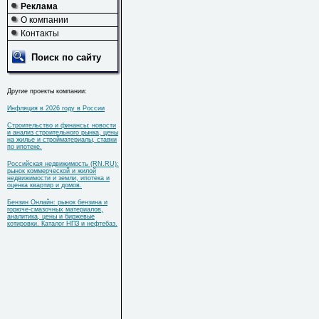
Реклама
О компании
Контакты
Поиск по сайту
Другие проекты компании:
Инфляция в 2026 году в России
Строительство и финансы: новости
и анализ строительного рынка, цены
на жилье и стройматериалы, ставки
по ипотеке.
Российская недвижимость (RN.RU):
рынок коммерческой и жилой
недвижимости и земли, ипотека и
оценка квартир и домов.
Бензин Онлайн: рынок бензина и
горюче-смазочных материалов,
аналитика, цены и биржевые
котировки. Каталог НПЗ и нефтебаз.