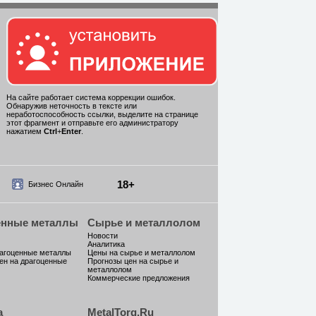
На сайте работает система коррекции ошибок.
Обнаружив неточность в тексте или
неработоспособность ссылки, выделите на странице
этот фрагмент и отправьте его администратору
нажатием
Ctrl
+
Enter
.
18+
Бизнес Онлайн
енные металлы
Сырье и металлолом
Новости
Аналитика
рагоценные металлы
Цены на сырье и металлолом
ен на драгоценные
Прогнозы цен на сырье и
металлолом
Коммерческие предложения
а
MetalTorg.Ru