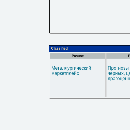
Classified
Разное
Р
Металлургический
Прогнозы 
маркетплейс
черных, ц
драгоценн