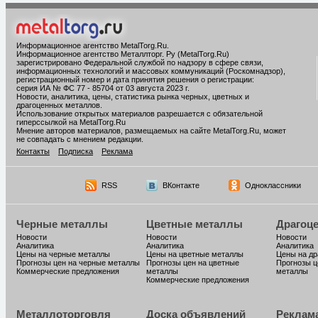
Информационное агентство MetalTorg.Ru
.
Информационное агентство Металлторг. Ру (MetalTorg.Ru)
зарегистрировано Федеральной службой по надзору в сфере связи,
информационных технологий и массовых коммуникаций (Роскомнадзор),
регистрационный номер и дата принятия решения о регистрации:
серия ИА № ФС 77 - 85704 от 03 августа 2023 г.
Новости, аналитика, цены, статистика рынка черных, цветных и
драгоценных металлов.
Использование открытых материалов разрешается с обязательной
гиперссылкой на MetalTorg.Ru
Мнение авторов материалов, размещаемых на сайте MetalTorg.Ru, может
не совпадать с мнением редакции.
Контакты
Подписка
Реклама
RSS
ВКонтакте
Одноклассники
Черные металлы
Цветные металлы
Драгоц
Новости
Новости
Новости
Аналитика
Аналитика
Аналитика
Цены на черные металлы
Цены на цветные металлы
Цены на д
Прогнозы цен на черные металлы
Прогнозы цен на цветные
Прогнозы ц
Коммерческие предложения
металлы
металлы
Коммерческие предложения
Металлоторговля
Доска объявлений
Реклам