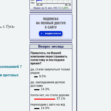
Индекс на 31 июл.:944.72
+0,88%
 г. Гусь-
Вопрос месяца
Пришлось ли Вашей
компании перестраивать
логистику в последнее
время?
компанией ?
да, стали закупаться только
рядом
 и цветных
9.5%
да, закладываем долгую
доставку
14.3%
почти нет, но стало дороже
57.1%
переходим с авто на ж/д
14.3%