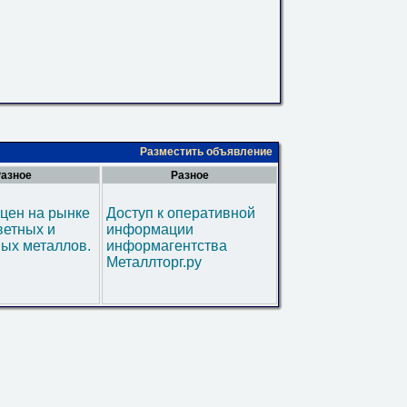
Разместить объявление
азное
Разное
цен на рынке
Доступ к оперативной
ветных и
информации
ых металлов.
информагентства
Металлторг.ру