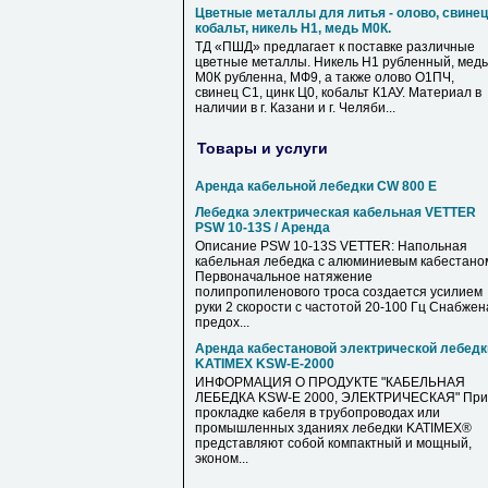
Цветные металлы для литья - олово, свинец
кобальт, никель Н1, медь М0К.
ТД «ПШД» предлагает к поставке различные
цветные металлы. Никель Н1 рубленный, медь
М0К рубленна, МФ9, а также олово О1ПЧ,
свинец С1, цинк Ц0, кобальт К1АУ. Материал в
наличии в г. Казани и г. Челяби...
Товары и услуги
Аренда кабельной лебедки CW 800 E
Лебедка электрическая кабельная VETTER
PSW 10-13S / Аренда
Описание PSW 10-13S VETTER: Напольная
кабельная лебедка с алюминиевым кабестано
Первоначальное натяжение
полипропиленового троса создается усилием
руки 2 скорости с частотой 20-100 Гц Снабжен
предох...
Аренда кабестановой электрической лебедк
KATIMEX KSW-E-2000
ИНФОРМАЦИЯ О ПРОДУКТЕ "КАБЕЛЬНАЯ
ЛЕБЕДКА KSW-E 2000, ЭЛЕКТРИЧЕСКАЯ" При
прокладке кабеля в трубопроводах или
промышленных зданиях лебедки KATIMEX®
представляют собой компактный и мощный,
эконом...