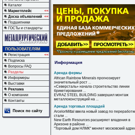
Каталог
Маркетплейс
<<
Доска объявлений
<<
Подшипники
ГОСТы и стандарты
ПОЛЬЗОВАТЕЛЯМ
Регистрация
<<
Подписка
Информация
Вопросы FAQ
Разделы
Аренда фермы
Информеры
African Rainbow Minerals прогнозирует
значительный рост ...
Выставки
«Северсталь» начала строительство линии
Реклама
брикетирования ...
О компании
EVRAZ STEEL BUILDING завершил монтаж
металлоконструкций на ...
Контакты
Аренда торговых площадей
Поиск по сайту
ArcelorMittal ввела новый завод по переработк
стали ...
New Earth Resources расширяет владения в
Аризоне в районе ...
"
Торговый
дом НЛМК" меняет московский адре