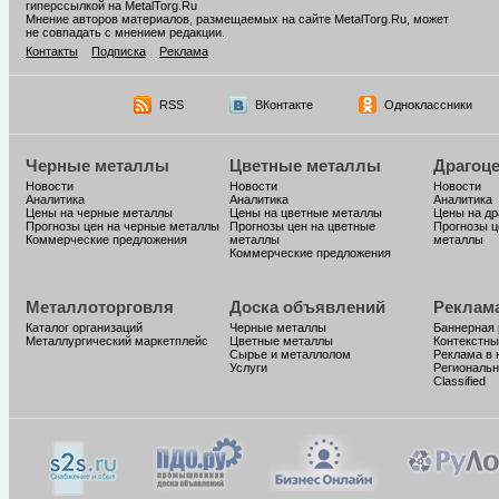
гиперссылкой на MetalTorg.Ru
Мнение авторов материалов, размещаемых на сайте MetalTorg.Ru, может
не совпадать с мнением редакции.
Контакты
Подписка
Реклама
RSS
ВКонтакте
Одноклассники
Черные металлы
Цветные металлы
Драгоц
Новости
Новости
Новости
Аналитика
Аналитика
Аналитика
Цены на черные металлы
Цены на цветные металлы
Цены на д
Прогнозы цен на черные металлы
Прогнозы цен на цветные
Прогнозы ц
Коммерческие предложения
металлы
металлы
Коммерческие предложения
Металлоторговля
Доска объявлений
Реклам
Каталог организаций
Черные металлы
Баннерная
Металлургический маркетплейс
Цветные металлы
Контекстны
Сырье и металлолом
Реклама в 
Услуги
Региональн
Classified