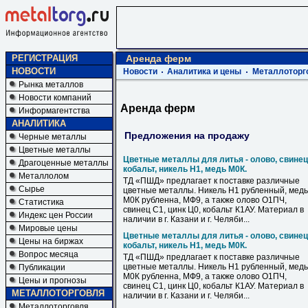
РЕГИСТРАЦИЯ
Аренда ферм
НОВОСТИ
Новости
Аналитика и цены
Металлоторг
Рынка металлов
Новости компаний
Аренда ферм
Информагентства
АНАЛИТИКА
Предложения на продажу
Черные металлы
Цветные металлы
Цветные металлы для литья - олово, свинец
Драгоценные металлы
кобальт, никель Н1, медь М0К.
Металлолом
ТД «ПШД» предлагает к поставке различные
Сырье
цветные металлы. Никель Н1 рубленный, медь
М0К рубленна, МФ9, а также олово О1ПЧ,
Статистика
свинец С1, цинк Ц0, кобальт К1АУ. Материал в
Индекс цен России
наличии в г. Казани и г. Челяби...
Мировые цены
Цветные металлы для литья - олово, свинец
Цены на биржах
кобальт, никель Н1, медь М0К.
Вопрос месяца
ТД «ПШД» предлагает к поставке различные
цветные металлы. Никель Н1 рубленный, медь
Публикации
М0К рубленна, МФ9, а также олово О1ПЧ,
Цены и прогнозы
свинец С1, цинк Ц0, кобальт К1АУ. Материал в
МЕТАЛЛОТОРГОВЛЯ
наличии в г. Казани и г. Челяби...
Металлоторговля