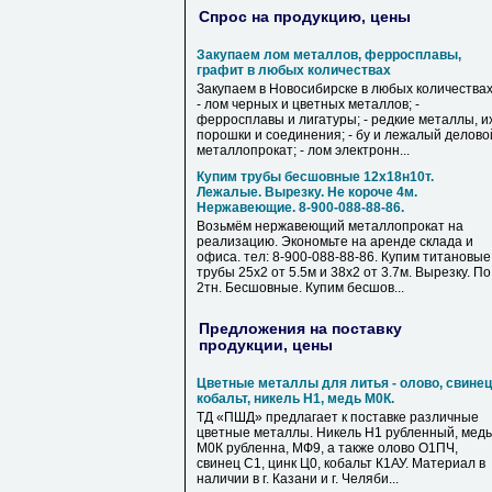
Спрос на продукцию, цены
Закупаем лом металлов, ферросплавы,
графит в любых количествах
Закупаем в Новосибирске в любых количествах
- лом черных и цветных металлов; -
ферросплавы и лигатуры; - редкие металлы, и
порошки и соединения; - бу и лежалый делово
металлопрокат; - лом электронн...
Купим трубы бесшовные 12х18н10т.
Лежалые. Вырезку. Не короче 4м.
Нержавеющие. 8-900-088-88-86.
Возьмём нержавеющий металлопрокат на
реализацию. Экономьте на аренде склада и
офиса. тел: 8-900-088-88-86. Купим титановые
трубы 25х2 от 5.5м и 38х2 от 3.7м. Вырезку. По
2тн. Бесшовные. Купим бесшов...
Предложения на поставку
продукции, цены
Цветные металлы для литья - олово, свинец
кобальт, никель Н1, медь М0К.
ТД «ПШД» предлагает к поставке различные
цветные металлы. Никель Н1 рубленный, медь
М0К рубленна, МФ9, а также олово О1ПЧ,
свинец С1, цинк Ц0, кобальт К1АУ. Материал в
наличии в г. Казани и г. Челяби...