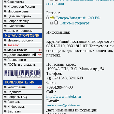
Статистика
спецстали
Индекс цен России
Мировые цены
Регион:
Цены на биржах
Северо-Западный ФО РФ
Вопрос месяца
Санкт-Петербург
Публикации
Цены и прогнозы
Информация:
МЕТАЛЛОТОРГОВЛЯ
Металлоторговля
Крупнейший поставщик импортного л
Каталог
08Х18Н10, 08Х18Н10Т. Торгуем от лис
Маркетплейс
<<
спец. цены для постоянных клиентов,
платежа.
Доска объявлений
<<
Подшипники
Почтовый адрес:
ГОСТы и стандарты
199048 СПб, В.О. Малый пр., 54
Телефон:
()()3241648, 3241649
ПОЛЬЗОВАТЕЛЯМ
Факс:
(095)289-44-03
Регистрация
<<
Сайт:
Подписка
http://www.meteks.ru
Вопросы FAQ
E-mail::
Разделы
Информеры
Дата изменения информации:
Выставки