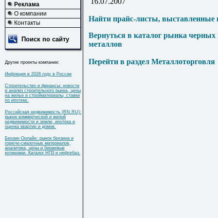
16.07.2007
Реклама
О компании
Найти прайс-листы, выставленные 
Контакты
Вернуться в каталог рынка черных
Поиск по сайту
металлов
Перейти в раздел Металлоторговля
Другие проекты компании:
Инфляция в 2026 году в России
Строительство и финансы: новости
и анализ строительного рынка, цены
на жилье и стройматериалы, ставки
по ипотеке.
Российская недвижимость (RN.RU):
рынок коммерческой и жилой
недвижимости и земли, ипотека и
оценка квартир и домов.
Бензин Онлайн: рынок бензина и
горюче-смазочных материалов,
аналитика, цены и биржевые
котировки. Каталог НПЗ и нефтебаз.