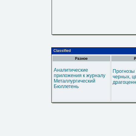
Classified
Разное
Р
Аналитические
Прогнозы 
приложения к журналу
черных, ц
Металлургический
драгоценн
Бюллетень