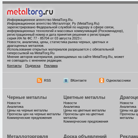
Информационное агентство MetalTorg.Ru
.
Информационное агентство Металлторг. Ру (MetalTorg.Ru)
зарегистрировано Федеральной службой по надзору в сфере связи,
информационных технологий и массовых коммуникаций (Роскомнадзор),
регистрационный номер и дата принятия решения о регистрации:
серия ИА № ФС 77 - 85704 от 03 августа 2023 г.
Новости, аналитика, цены, статистика рынка черных, цветных и
драгоценных металлов.
Использование открытых материалов разрешается с обязательной
гиперссылкой на MetalTorg.Ru
Мнение авторов материалов, размещаемых на сайте MetalTorg.Ru, может
не совпадать с мнением редакции.
Контакты
Подписка
Реклама
RSS
ВКонтакте
Одноклассники
Черные металлы
Цветные металлы
Драгоц
Новости
Новости
Новости
Аналитика
Аналитика
Аналитика
Цены на черные металлы
Цены на цветные металлы
Цены на д
Прогнозы цен на черные металлы
Прогнозы цен на цветные
Прогнозы ц
Коммерческие предложения
металлы
металлы
Коммерческие предложения
Металлоторговля
Доска объявлений
Реклам