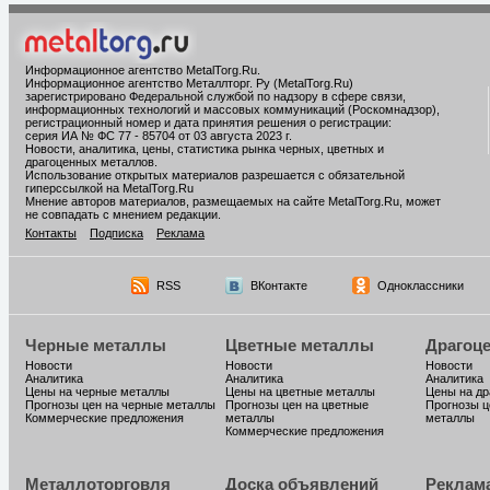
Информационное агентство MetalTorg.Ru
.
Информационное агентство Металлторг. Ру (MetalTorg.Ru)
зарегистрировано Федеральной службой по надзору в сфере связи,
информационных технологий и массовых коммуникаций (Роскомнадзор),
регистрационный номер и дата принятия решения о регистрации:
серия ИА № ФС 77 - 85704 от 03 августа 2023 г.
Новости, аналитика, цены, статистика рынка черных, цветных и
драгоценных металлов.
Использование открытых материалов разрешается с обязательной
гиперссылкой на MetalTorg.Ru
Мнение авторов материалов, размещаемых на сайте MetalTorg.Ru, может
не совпадать с мнением редакции.
Контакты
Подписка
Реклама
RSS
ВКонтакте
Одноклассники
Черные металлы
Цветные металлы
Драгоц
Новости
Новости
Новости
Аналитика
Аналитика
Аналитика
Цены на черные металлы
Цены на цветные металлы
Цены на д
Прогнозы цен на черные металлы
Прогнозы цен на цветные
Прогнозы ц
Коммерческие предложения
металлы
металлы
Коммерческие предложения
Металлоторговля
Доска объявлений
Реклам