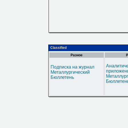
Classified
Разное
Р
Аналитич
Подписка на журнал
приложени
Металлургический
Металлур
Бюллетень
Бюллетен