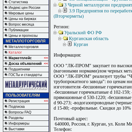
Статистика
3 Черной металлургии предприя
Индекс цен России
3.9 Предприятия по переработ
Мировые цены
(Вторчерметы)
Цены на биржах
Вопрос месяца
Регион:
Публикации
Уральский ФО РФ
Цены и прогнозы
Курганская область
МЕТАЛЛОТОРГОВЛЯ
Курган
Металлоторговля
Каталог
Информация:
Маркетплейс
<<
Доска объявлений
<<
ООО "ЛК-ПРОМ" закупает по высоки
Подшипники
(вагонными нормами)лом черных мет
ГОСТы и стандарты
ООО "ЛК-ПРОМ" реализует трубы "Ч
трубопрокатного завода": по ценам ни
изготовителя -бесшовные горячекатан
-бесшовные горячекатаные d 102-159;
ПОЛЬЗОВАТЕЛЯМ
прямошовные d 530-1220; -бесшовные
Регистрация
<<
d 90-273; -водогазопроводные (черны
Подписка
d 15-80; -профильные. Скидки до 10%
Вопросы FAQ
Разделы
Почтовый адрес:
Информеры
640000, Россия, г. Курган, ул. Коли 
Телефон:
Выставки