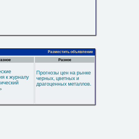
Разместить объявление
азное
Разное
еские
Прогнозы цен на рынке
я к журналу
черных, цветных и
гический
драгоценных металлов.
ь