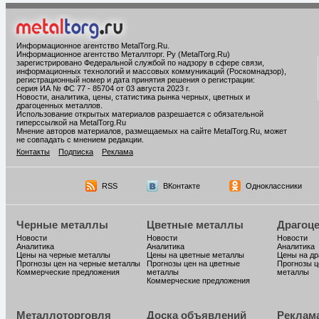
Информационное агентство MetalTorg.Ru
.
Информационное агентство Металлторг. Ру (MetalTorg.Ru)
зарегистрировано Федеральной службой по надзору в сфере связи,
информационных технологий и массовых коммуникаций (Роскомнадзор),
регистрационный номер и дата принятия решения о регистрации:
серия ИА № ФС 77 - 85704 от 03 августа 2023 г.
Новости, аналитика, цены, статистика рынка черных, цветных и
драгоценных металлов.
Использование открытых материалов разрешается с обязательной
гиперссылкой на MetalTorg.Ru
Мнение авторов материалов, размещаемых на сайте MetalTorg.Ru, может
не совпадать с мнением редакции.
Контакты
Подписка
Реклама
RSS
ВКонтакте
Одноклассники
Черные металлы
Цветные металлы
Драгоц
Новости
Новости
Новости
Аналитика
Аналитика
Аналитика
Цены на черные металлы
Цены на цветные металлы
Цены на д
Прогнозы цен на черные металлы
Прогнозы цен на цветные
Прогнозы ц
Коммерческие предложения
металлы
металлы
Коммерческие предложения
Металлоторговля
Доска объявлений
Реклам