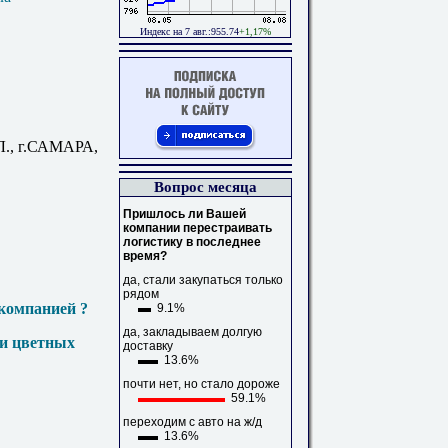
Индекс на 7 авг.:955.74
+1,17%
., г.САМАРА,
Вопрос месяца
Пришлось ли Вашей
компании перестраивать
логистику в последнее
время?
да, стали закупаться только
рядом
компанией ?
9.1%
да, закладываем долгую
 и цветных
доставку
13.6%
почти нет, но стало дороже
59.1%
переходим с авто на ж/д
13.6%