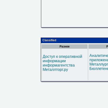
Classified
Разное
Р
Аналитич
Доступ к оперативной
приложени
информации
Металлур
информагентства
Бюллетен
Металлторг.ру