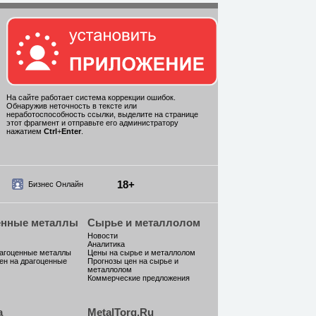
На сайте работает система коррекции ошибок.
Обнаружив неточность в тексте или
неработоспособность ссылки, выделите на странице
этот фрагмент и отправьте его администратору
нажатием
Ctrl
+
Enter
.
18+
Бизнес Онлайн
енные металлы
Сырье и металлолом
Новости
Аналитика
рагоценные металлы
Цены на сырье и металлолом
ен на драгоценные
Прогнозы цен на сырье и
металлолом
Коммерческие предложения
а
MetalTorg.Ru