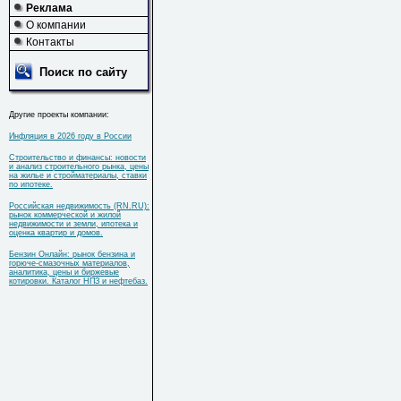
Реклама
О компании
Контакты
Поиск по сайту
Другие проекты компании:
Инфляция в 2026 году в России
Строительство и финансы: новости
и анализ строительного рынка, цены
на жилье и стройматериалы, ставки
по ипотеке.
Российская недвижимость (RN.RU):
рынок коммерческой и жилой
недвижимости и земли, ипотека и
оценка квартир и домов.
Бензин Онлайн: рынок бензина и
горюче-смазочных материалов,
аналитика, цены и биржевые
котировки. Каталог НПЗ и нефтебаз.