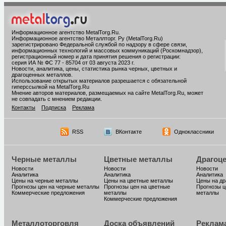
Информационное агентство MetalTorg.Ru
.
Информационное агентство Металлторг. Ру (MetalTorg.Ru)
зарегистрировано Федеральной службой по надзору в сфере связи,
информационных технологий и массовых коммуникаций (Роскомнадзор),
регистрационный номер и дата принятия решения о регистрации:
серия ИА № ФС 77 - 85704 от 03 августа 2023 г.
Новости, аналитика, цены, статистика рынка черных, цветных и
драгоценных металлов.
Использование открытых материалов разрешается с обязательной
гиперссылкой на MetalTorg.Ru
Мнение авторов материалов, размещаемых на сайте MetalTorg.Ru, может
не совпадать с мнением редакции.
Контакты
Подписка
Реклама
RSS
ВКонтакте
Одноклассники
Черные металлы
Цветные металлы
Драгоц
Новости
Новости
Новости
Аналитика
Аналитика
Аналитика
Цены на черные металлы
Цены на цветные металлы
Цены на д
Прогнозы цен на черные металлы
Прогнозы цен на цветные
Прогнозы ц
Коммерческие предложения
металлы
металлы
Коммерческие предложения
Металлоторговля
Доска объявлений
Реклам