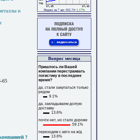
Индекс на 7 авг.:955.74
+1,17%
металлы и
и
Вопрос месяца
Пришлось ли Вашей
компании перестраивать
логистику в последнее
время?
4-65
да, стали закупаться только
рядом
9.1%
да, закладываем долгую
доставку
13.6%
почти нет, но стало дороже
59.1%
переходим с авто на ж/д
13.6%
компанией ?