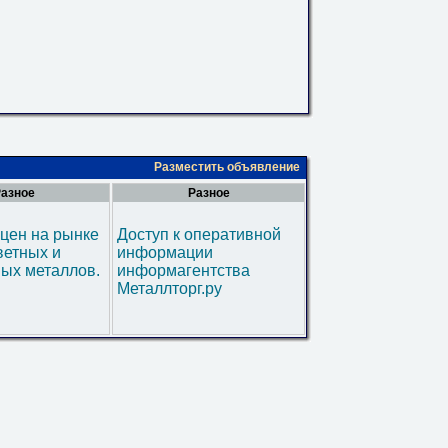
Разместить объявление
азное
Разное
цен на рынке
Доступ к оперативной
ветных и
информации
ых металлов.
информагентства
Металлторг.ру