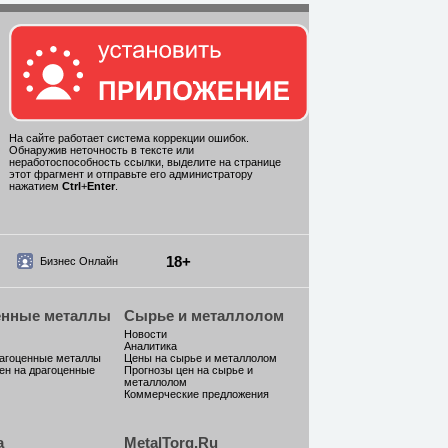
На сайте работает система коррекции ошибок.
Обнаружив неточность в тексте или
неработоспособность ссылки, выделите на странице
этот фрагмент и отправьте его администратору
нажатием
Ctrl
+
Enter
.
18+
Бизнес Онлайн
енные металлы
Сырье и металлолом
Новости
Аналитика
рагоценные металлы
Цены на сырье и металлолом
ен на драгоценные
Прогнозы цен на сырье и
металлолом
Коммерческие предложения
а
MetalTorg.Ru