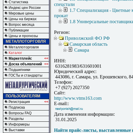
Статистика
спецстали
Индекс цен России
1.7 Специализация - Цветные 
Мировые цены
прокат
Цены на биржах
1.8 Универсальные поставщик
Вопрос месяца
Публикации
Регион:
Цены и прогнозы
Приволжский ФО РФ
МЕТАЛЛОТОРГОВЛЯ
Самарская область
Металлоторговля
Самара
Каталог
Маркетплейс
<<
ИНН:
Доска объявлений
<<
6316281983/631601001
Подшипники
Юридический адрес:
ГОСТы и стандарты
443086, г. Самара, ул. Ерошевского, 8
Телефон:
+7 (927) 2027350
Сайт:
ПОЛЬЗОВАТЕЛЯМ
http://www.vtms163.com
Регистрация
<<
E-mail::
Подписка
Вопросы FAQ
Дата изменения информации:
Разделы
31.01.2025
Информеры
Найти прайс-листы, выставленные 
Выставки