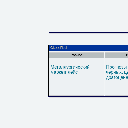
Classified
Разное
Р
Металлургический
Прогнозы 
маркетплейс
черных, ц
драгоценн