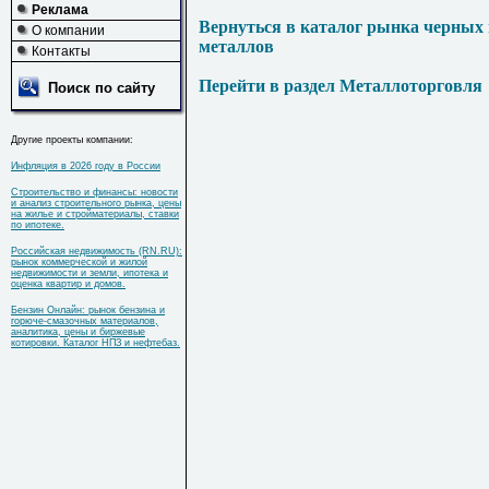
Реклама
Вернуться в каталог рынка черных
О компании
металлов
Контакты
Перейти в раздел Металлоторговля
Поиск по сайту
Другие проекты компании:
Инфляция в 2026 году в России
Строительство и финансы: новости
и анализ строительного рынка, цены
на жилье и стройматериалы, ставки
по ипотеке.
Российская недвижимость (RN.RU):
рынок коммерческой и жилой
недвижимости и земли, ипотека и
оценка квартир и домов.
Бензин Онлайн: рынок бензина и
горюче-смазочных материалов,
аналитика, цены и биржевые
котировки. Каталог НПЗ и нефтебаз.