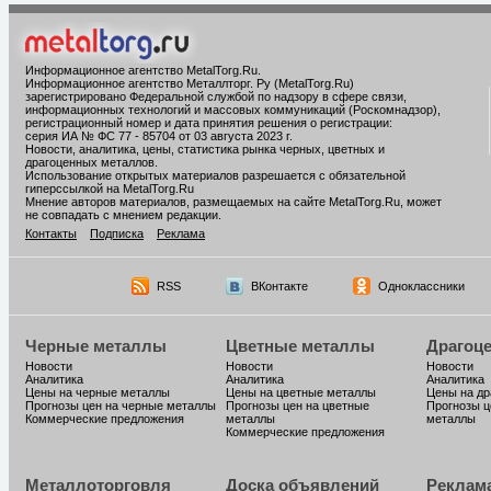
Информационное агентство MetalTorg.Ru
.
Информационное агентство Металлторг. Ру (MetalTorg.Ru)
зарегистрировано Федеральной службой по надзору в сфере связи,
информационных технологий и массовых коммуникаций (Роскомнадзор),
регистрационный номер и дата принятия решения о регистрации:
серия ИА № ФС 77 - 85704 от 03 августа 2023 г.
Новости, аналитика, цены, статистика рынка черных, цветных и
драгоценных металлов.
Использование открытых материалов разрешается с обязательной
гиперссылкой на MetalTorg.Ru
Мнение авторов материалов, размещаемых на сайте MetalTorg.Ru, может
не совпадать с мнением редакции.
Контакты
Подписка
Реклама
RSS
ВКонтакте
Одноклассники
Черные металлы
Цветные металлы
Драгоц
Новости
Новости
Новости
Аналитика
Аналитика
Аналитика
Цены на черные металлы
Цены на цветные металлы
Цены на д
Прогнозы цен на черные металлы
Прогнозы цен на цветные
Прогнозы ц
Коммерческие предложения
металлы
металлы
Коммерческие предложения
Металлоторговля
Доска объявлений
Реклам