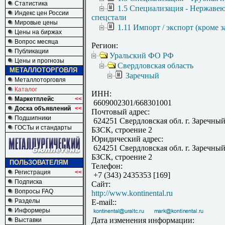
Статистика
1.5 Специализация - Нержаве
Индекс цен России
спецстали
Мировые цены
1.11 Импорт / экспорт (кроме з
Цены на биржах
Вопрос месяца
Регион:
Публикации
Уральский ФО РФ
Цены и прогнозы
Свердловская область
МЕТАЛЛОТОРГОВЛЯ
Заречный
Металлоторговля
Каталог
ИНН:
Маркетплейс
<<
6609002301/668301001
Доска объявлений
<<
Почтовый адрес:
Подшипники
624251 Свердловская обл. г. Заречный
ГОСТы и стандарты
БЗСК, строение 2
Юридический адрес:
624251 Свердловская обл. г. Заречный
БЗСК, строение 2
ПОЛЬЗОВАТЕЛЯМ
Телефон:
Регистрация
<<
+7 (343) 2435353 [169]
Подписка
Сайт:
Вопросы FAQ
http://www.kontinental.ru
Разделы
E-mail::
Информеры
Дата изменения информации:
Выставки