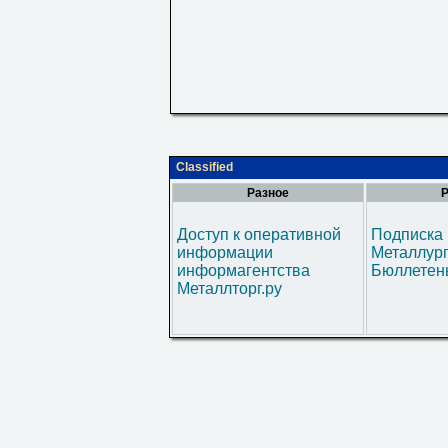
Classified
Разное
Р
Доступ к оперативной
Подписка 
информации
Металлур
информагентства
Бюллетен
Металлторг.ру