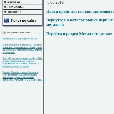
5.08.2019
Реклама
О компании
Найти прайс-листы, выставленные 
Контакты
Вернуться в каталог рынка черных
Поиск по сайту
металлов
Другие проекты компании:
Перейти в раздел Металлоторговля
Инфляция в 2026 году в России
Строительство и финансы: новости
и анализ строительного рынка, цены
на жилье и стройматериалы, ставки
по ипотеке.
Российская недвижимость (RN.RU):
рынок коммерческой и жилой
недвижимости и земли, ипотека и
оценка квартир и домов.
Бензин Онлайн: рынок бензина и
горюче-смазочных материалов,
аналитика, цены и биржевые
котировки. Каталог НПЗ и нефтебаз.