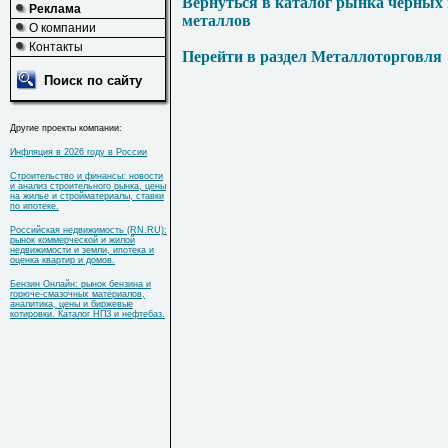
Вернуться в каталог рынка черных
Реклама
металлов
О компании
Контакты
Перейти в раздел Металлоторговля
Поиск по сайту
Другие проекты компании:
Инфляция в 2026 году в России
Строительство и финансы: новости
и анализ строительного рынка, цены
на жилье и стройматериалы, ставки
по ипотеке.
Российская недвижимость (RN.RU):
рынок коммерческой и жилой
недвижимости и земли, ипотека и
оценка квартир и домов.
Бензин Онлайн: рынок бензина и
горюче-смазочных материалов,
аналитика, цены и биржевые
котировки. Каталог НПЗ и нефтебаз.