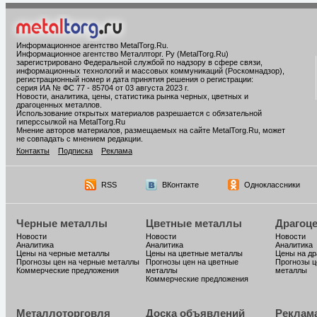
Информационное агентство MetalTorg.Ru
.
Информационное агентство Металлторг. Ру (MetalTorg.Ru)
зарегистрировано Федеральной службой по надзору в сфере связи,
информационных технологий и массовых коммуникаций (Роскомнадзор),
регистрационный номер и дата принятия решения о регистрации:
серия ИА № ФС 77 - 85704 от 03 августа 2023 г.
Новости, аналитика, цены, статистика рынка черных, цветных и
драгоценных металлов.
Использование открытых материалов разрешается с обязательной
гиперссылкой на MetalTorg.Ru
Мнение авторов материалов, размещаемых на сайте MetalTorg.Ru, может
не совпадать с мнением редакции.
Контакты
Подписка
Реклама
RSS
ВКонтакте
Одноклассники
Черные металлы
Цветные металлы
Драгоц
Новости
Новости
Новости
Аналитика
Аналитика
Аналитика
Цены на черные металлы
Цены на цветные металлы
Цены на д
Прогнозы цен на черные металлы
Прогнозы цен на цветные
Прогнозы ц
Коммерческие предложения
металлы
металлы
Коммерческие предложения
Металлоторговля
Доска объявлений
Реклам