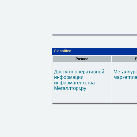
Classified
Разное
Р
Доступ к оперативной
Металлур
информации
маркетпл
информагентства
Металлторг.ру