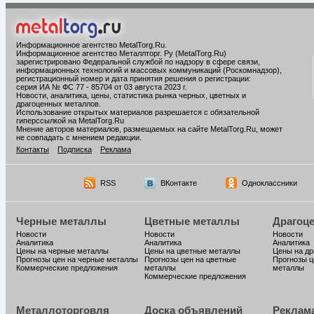
Информационное агентство MetalTorg.Ru
.
Информационное агентство Металлторг. Ру (MetalTorg.Ru)
зарегистрировано Федеральной службой по надзору в сфере связи,
информационных технологий и массовых коммуникаций (Роскомнадзор),
регистрационный номер и дата принятия решения о регистрации:
серия ИА № ФС 77 - 85704 от 03 августа 2023 г.
Новости, аналитика, цены, статистика рынка черных, цветных и
драгоценных металлов.
Использование открытых материалов разрешается с обязательной
гиперссылкой на MetalTorg.Ru
Мнение авторов материалов, размещаемых на сайте MetalTorg.Ru, может
не совпадать с мнением редакции.
Контакты
Подписка
Реклама
RSS
ВКонтакте
Одноклассники
Черные металлы
Цветные металлы
Драгоц
Новости
Новости
Новости
Аналитика
Аналитика
Аналитика
Цены на черные металлы
Цены на цветные металлы
Цены на д
Прогнозы цен на черные металлы
Прогнозы цен на цветные
Прогнозы ц
Коммерческие предложения
металлы
металлы
Коммерческие предложения
Металлоторговля
Доска объявлений
Реклам