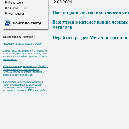
2.03.2004
Реклама
О компании
Найти прайс-листы, выставленные 
Контакты
Вернуться в каталог рынка черных
Поиск по сайту
металлов
Перейти в раздел Металлоторговля
Другие проекты компании:
Инфляция в 2026 году в России
Строительство и финансы: новости
и анализ строительного рынка, цены
на жилье и стройматериалы, ставки
по ипотеке.
Российская недвижимость (RN.RU):
рынок коммерческой и жилой
недвижимости и земли, ипотека и
оценка квартир и домов.
Бензин Онлайн: рынок бензина и
горюче-смазочных материалов,
аналитика, цены и биржевые
котировки. Каталог НПЗ и нефтебаз.