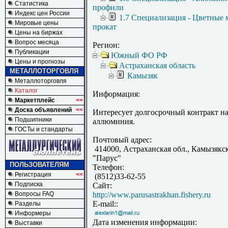
Статистика
профили
Индекс цен России
1.7 Специализация - Цветные 
Мировые цены
прокат
Цены на биржах
Вопрос месяца
Регион:
Публикации
Южный ФО РФ
Цены и прогнозы
Астраханская область
МЕТАЛЛОТОРГОВЛЯ
Камызяк
Металлоторговля
Каталог
Информация:
Маркетплейс
<<
Доска объявлений
<<
Интересует долгосрочный контракт на
Подшипники
аллюминия.
ГОСТы и стандарты
Почтовый адрес:
414000, Астраханская обл., Камызякск
"Парус"
ПОЛЬЗОВАТЕЛЯМ
Телефон:
Регистрация
<<
(8512)33-62-55
Подписка
Сайт:
Вопросы FAQ
http://www.parusastrakhan.fishery.ru
E-mail::
Разделы
Информеры
Дата изменения информации:
Выставки