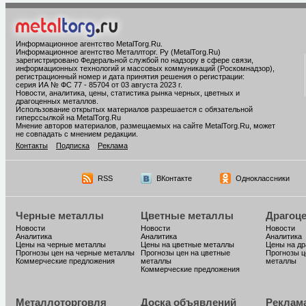
Информационное агентство MetalTorg.Ru
.
Информационное агентство Металлторг. Ру (MetalTorg.Ru)
зарегистрировано Федеральной службой по надзору в сфере связи,
информационных технологий и массовых коммуникаций (Роскомнадзор),
регистрационный номер и дата принятия решения о регистрации:
серия ИА № ФС 77 - 85704 от 03 августа 2023 г.
Новости, аналитика, цены, статистика рынка черных, цветных и
драгоценных металлов.
Использование открытых материалов разрешается с обязательной
гиперссылкой на MetalTorg.Ru
Мнение авторов материалов, размещаемых на сайте MetalTorg.Ru, может
не совпадать с мнением редакции.
Контакты
Подписка
Реклама
RSS
ВКонтакте
Одноклассники
Черные металлы
Цветные металлы
Драгоц
Новости
Новости
Новости
Аналитика
Аналитика
Аналитика
Цены на черные металлы
Цены на цветные металлы
Цены на д
Прогнозы цен на черные металлы
Прогнозы цен на цветные
Прогнозы ц
Коммерческие предложения
металлы
металлы
Коммерческие предложения
Металлоторговля
Доска объявлений
Реклам