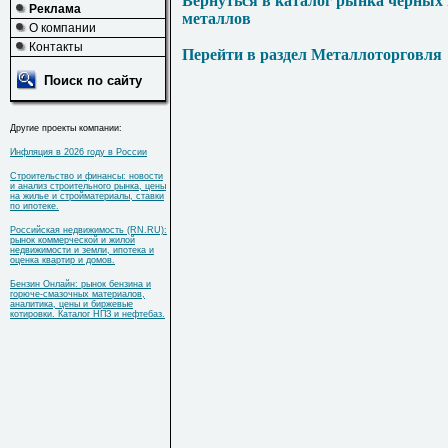
Вернуться в каталог рынка черных
Реклама
металлов
О компании
Контакты
Перейти в раздел Металлоторговля
Поиск по сайту
Другие проекты компании:
Инфляция в 2026 году в России
Строительство и финансы: новости
и анализ строительного рынка, цены
на жилье и стройматериалы, ставки
по ипотеке.
Российская недвижимость (RN.RU):
рынок коммерческой и жилой
недвижимости и земли, ипотека и
оценка квартир и домов.
Бензин Онлайн: рынок бензина и
горюче-смазочных материалов,
аналитика, цены и биржевые
котировки. Каталог НПЗ и нефтебаз.