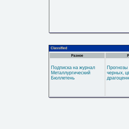
Classified
Разное
Р
Подписка на журнал
Прогнозы 
Металлургический
черных, ц
Бюллетень
драгоценн