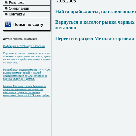
7.08.2006
Реклама
О компании
Найти прайс-листы, выставленные 
Контакты
Вернуться в каталог рынка черных
Поиск по сайту
металлов
Перейти в раздел Металлоторговля
Другие проекты компании:
Инфляция в 2026 году в России
Строительство и финансы: новости
и анализ строительного рынка, цены
на жилье и стройматериалы, ставки
по ипотеке.
Российская недвижимость (RN.RU):
рынок коммерческой и жилой
недвижимости и земли, ипотека и
оценка квартир и домов.
Бензин Онлайн: рынок бензина и
горюче-смазочных материалов,
аналитика, цены и биржевые
котировки. Каталог НПЗ и нефтебаз.