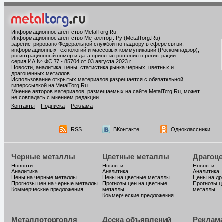
Информационное агентство MetalTorg.Ru
.
Информационное агентство Металлторг. Ру (MetalTorg.Ru)
зарегистрировано Федеральной службой по надзору в сфере связи,
информационных технологий и массовых коммуникаций (Роскомнадзор),
регистрационный номер и дата принятия решения о регистрации:
серия ИА № ФС 77 - 85704 от 03 августа 2023 г.
Новости, аналитика, цены, статистика рынка черных, цветных и
драгоценных металлов.
Использование открытых материалов разрешается с обязательной
гиперссылкой на MetalTorg.Ru
Мнение авторов материалов, размещаемых на сайте MetalTorg.Ru, может
не совпадать с мнением редакции.
Контакты
Подписка
Реклама
RSS
ВКонтакте
Одноклассники
Черные металлы
Цветные металлы
Драгоц
Новости
Новости
Новости
Аналитика
Аналитика
Аналитика
Цены на черные металлы
Цены на цветные металлы
Цены на д
Прогнозы цен на черные металлы
Прогнозы цен на цветные
Прогнозы ц
Коммерческие предложения
металлы
металлы
Коммерческие предложения
Металлоторговля
Доска объявлений
Реклам