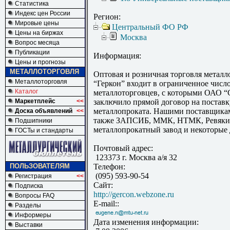
Статистика
Индекс цен России
Регион:
Мировые цены
Центральный ФО РФ
Цены на биржах
Москва
Вопрос месяца
Публикации
Информация:
Цены и прогнозы
МЕТАЛЛОТОРГОВЛЯ
Оптовая и розничная торговля метал
Металлоторговля
“Геркон” входит в ограниченное числ
Каталог
металлоторговцев, с которыми ОАО “
Маркетплейс
<<
заключило прямой договор на поставк
металлопроката. Нашими поставщика
Доска объявлений
<<
также ЗАПСИБ, ММК, НТМК, Ревяки
Подшипники
металлопрокатный завод и некоторые 
ГОСТы и стандарты
Почтовый адрес:
123373 г. Москва а/я 32
ПОЛЬЗОВАТЕЛЯМ
Телефон:
(095) 593-90-54
Регистрация
<<
Сайт:
Подписка
http://gercon.webzone.ru
Вопросы FAQ
E-mail::
Разделы
Информеры
Дата изменения информации:
Выставки