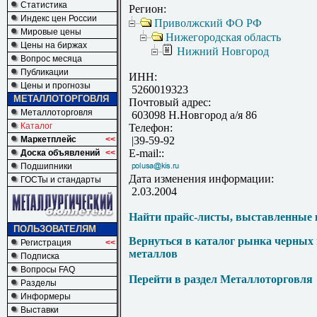
Статистика
Регион:
Индекс цен России
Приволжский ФО РФ
Мировые цены
Нижегородская область
Цены на биржах
Нижний Новгород
Вопрос месяца
Публикации
ИНН:
Цены и прогнозы
5260019323
МЕТАЛЛОТОРГОВЛЯ
Почтовый адрес:
Металлоторговля
603098 Н.Новгород а/я 86
Каталог
Телефон:
Маркетплейс
<<
|39-59-92
E-mail::
Доска объявлений
<<
Подшипники
Дата изменения информации:
ГОСТы и стандарты
2.03.2004
Найти прайс-листы, выставленные 
ПОЛЬЗОВАТЕЛЯМ
Вернуться в каталог рынка черных
Регистрация
<<
металлов
Подписка
Вопросы FAQ
Перейти в раздел Металлоторговля
Разделы
Информеры
Выставки