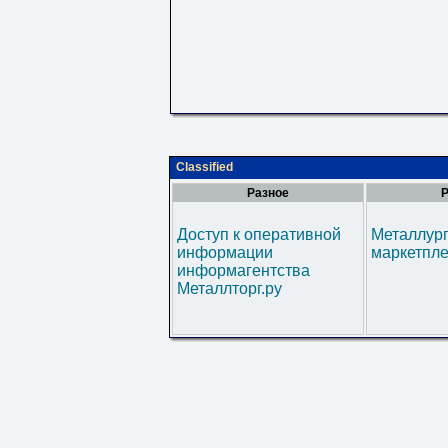
Classified
Разное
Р
Доступ к оперативной
Металлур
информации
маркетпл
информагентства
Металлторг.ру