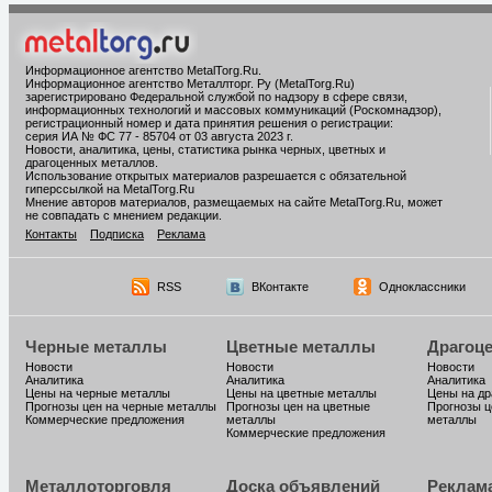
Информационное агентство MetalTorg.Ru
.
Информационное агентство Металлторг. Ру (MetalTorg.Ru)
зарегистрировано Федеральной службой по надзору в сфере связи,
информационных технологий и массовых коммуникаций (Роскомнадзор),
регистрационный номер и дата принятия решения о регистрации:
серия ИА № ФС 77 - 85704 от 03 августа 2023 г.
Новости, аналитика, цены, статистика рынка черных, цветных и
драгоценных металлов.
Использование открытых материалов разрешается с обязательной
гиперссылкой на MetalTorg.Ru
Мнение авторов материалов, размещаемых на сайте MetalTorg.Ru, может
не совпадать с мнением редакции.
Контакты
Подписка
Реклама
RSS
ВКонтакте
Одноклассники
Черные металлы
Цветные металлы
Драгоц
Новости
Новости
Новости
Аналитика
Аналитика
Аналитика
Цены на черные металлы
Цены на цветные металлы
Цены на д
Прогнозы цен на черные металлы
Прогнозы цен на цветные
Прогнозы ц
Коммерческие предложения
металлы
металлы
Коммерческие предложения
Металлоторговля
Доска объявлений
Реклам