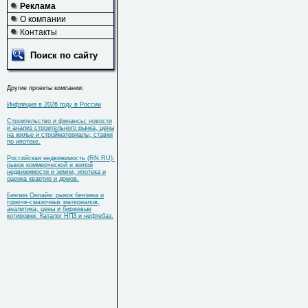
Реклама
О компании
Контакты
Поиск по сайту
Другие проекты компании:
Инфляция в 2026 году в России
Строительство и финансы: новости
и анализ строительного рынка, цены
на жилье и стройматериалы, ставки
по ипотеке.
Российская недвижимость (RN.RU):
рынок коммерческой и жилой
недвижимости и земли, ипотека и
оценка квартир и домов.
Бензин Онлайн: рынок бензина и
горюче-смазочных материалов,
аналитика, цены и биржевые
котировки. Каталог НПЗ и нефтебаз.