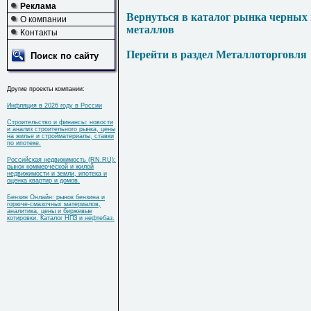
Реклама
Вернуться в каталог рынка черных
О компании
металлов
Контакты
Перейти в раздел Металлоторговля
Поиск по сайту
Другие проекты компании:
Инфляция в 2026 году в России
Строительство и финансы: новости
и анализ строительного рынка, цены
на жилье и стройматериалы, ставки
по ипотеке.
Российская недвижимость (RN.RU):
рынок коммерческой и жилой
недвижимости и земли, ипотека и
оценка квартир и домов.
Бензин Онлайн: рынок бензина и
горюче-смазочных материалов,
аналитика, цены и биржевые
котировки. Каталог НПЗ и нефтебаз.