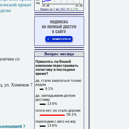
 плоский прокат
Индекс на 7 авг.:955.74
+1,17%
ургии
Вопрос месяца
аличии со
Пришлось ли Вашей
компании перестраивать
логистику в последнее
время?
да, стали закупаться только
ц, ул. Химиков 7
рядом
9.1%
да, закладываем долгую
доставку
13.6%
почти нет, но стало дороже
59.1%
переходим с авто на ж/д
13.6%
компанией ?