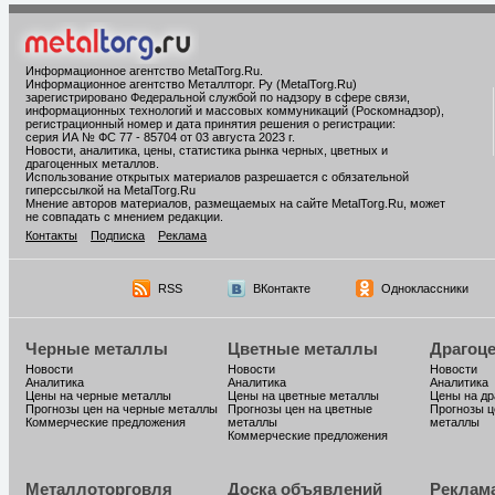
Информационное агентство MetalTorg.Ru
.
Информационное агентство Металлторг. Ру (MetalTorg.Ru)
зарегистрировано Федеральной службой по надзору в сфере связи,
информационных технологий и массовых коммуникаций (Роскомнадзор),
регистрационный номер и дата принятия решения о регистрации:
серия ИА № ФС 77 - 85704 от 03 августа 2023 г.
Новости, аналитика, цены, статистика рынка черных, цветных и
драгоценных металлов.
Использование открытых материалов разрешается с обязательной
гиперссылкой на MetalTorg.Ru
Мнение авторов материалов, размещаемых на сайте MetalTorg.Ru, может
не совпадать с мнением редакции.
Контакты
Подписка
Реклама
RSS
ВКонтакте
Одноклассники
Черные металлы
Цветные металлы
Драгоц
Новости
Новости
Новости
Аналитика
Аналитика
Аналитика
Цены на черные металлы
Цены на цветные металлы
Цены на д
Прогнозы цен на черные металлы
Прогнозы цен на цветные
Прогнозы ц
Коммерческие предложения
металлы
металлы
Коммерческие предложения
Металлоторговля
Доска объявлений
Реклам