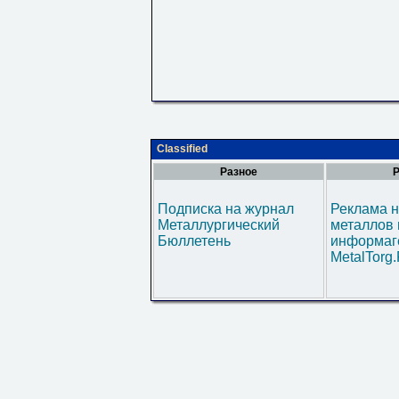
Classified
Разное
Р
Подписка на журнал
Реклама н
Металлургический
металлов 
Бюллетень
информаг
MetalTorg