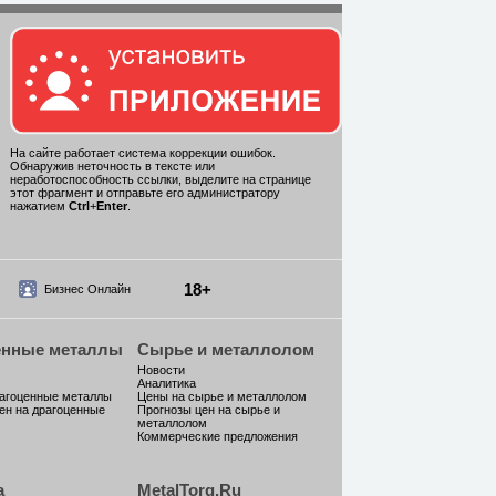
На сайте работает система коррекции ошибок.
Обнаружив неточность в тексте или
неработоспособность ссылки, выделите на странице
этот фрагмент и отправьте его администратору
нажатием
Ctrl
+
Enter
.
18+
Бизнес Онлайн
енные металлы
Сырье и металлолом
Новости
Аналитика
рагоценные металлы
Цены на сырье и металлолом
ен на драгоценные
Прогнозы цен на сырье и
металлолом
Коммерческие предложения
а
MetalTorg.Ru