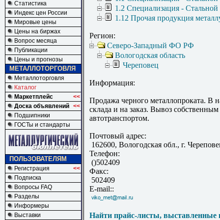
Статистика
1.2 Специализация - Стальной
Индекс цен России
1.12 Прочая продукция металл
Мировые цены
Цены на биржах
Регион:
Вопрос месяца
Северо-Западный ФО РФ
Публикации
Вологодская область
Цены и прогнозы
Череповец
МЕТАЛЛОТОРГОВЛЯ
Металлоторговля
Информация:
Каталог
Маркетплейс
<<
Продажа черного металлопроката. В н
Доска объявлений
<<
склада и на заказ. Вывоз собственным
Подшипники
автотранспортом.
ГОСТы и стандарты
Почтовый адрес:
162600, Вологодская обл., г. Черепове
Телефон:
ПОЛЬЗОВАТЕЛЯМ
()502409
Регистрация
<<
Факс:
Подписка
502409
Вопросы FAQ
E-mail::
Разделы
Информеры
Найти прайс-листы, выставленные 
Выставки