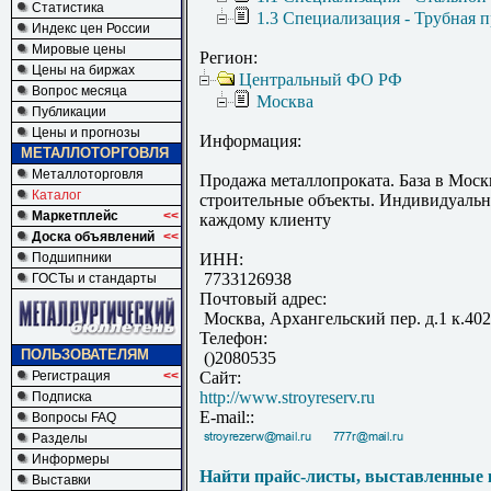
Статистика
1.3 Специализация - Трубная 
Индекс цен России
Мировые цены
Регион:
Цены на биржах
Центральный ФО РФ
Вопрос месяца
Москва
Публикации
Цены и прогнозы
Информация:
МЕТАЛЛОТОРГОВЛЯ
Металлоторговля
Продажа металлопроката. База в Моск
Каталог
строительные объекты. Индивидуальн
Маркетплейс
<<
каждому клиенту
Доска объявлений
<<
Подшипники
ИНН:
7733126938
ГОСТы и стандарты
Почтовый адрес:
Москва, Архангельский пер. д.1 к.402
Телефон:
ПОЛЬЗОВАТЕЛЯМ
()2080535
Регистрация
<<
Сайт:
http://www.stroyreserv.ru
Подписка
E-mail::
Вопросы FAQ
Разделы
Информеры
Найти прайс-листы, выставленные 
Выставки