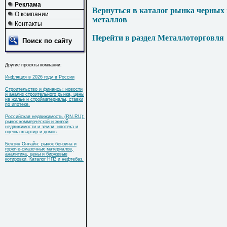
Реклама
Вернуться в каталог рынка черных
О компании
металлов
Контакты
Перейти в раздел Металлоторговля
Поиск по сайту
Другие проекты компании:
Инфляция в 2026 году в России
Строительство и финансы: новости
и анализ строительного рынка, цены
на жилье и стройматериалы, ставки
по ипотеке.
Российская недвижимость (RN.RU):
рынок коммерческой и жилой
недвижимости и земли, ипотека и
оценка квартир и домов.
Бензин Онлайн: рынок бензина и
горюче-смазочных материалов,
аналитика, цены и биржевые
котировки. Каталог НПЗ и нефтебаз.