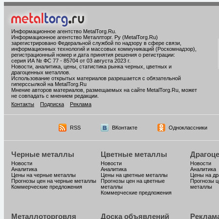
Информационное агентство MetalTorg.Ru
.
Информационное агентство Металлторг. Ру (MetalTorg.Ru)
зарегистрировано Федеральной службой по надзору в сфере связи,
информационных технологий и массовых коммуникаций (Роскомнадзор),
регистрационный номер и дата принятия решения о регистрации:
серия ИА № ФС 77 - 85704 от 03 августа 2023 г.
Новости, аналитика, цены, статистика рынка черных, цветных и
драгоценных металлов.
Использование открытых материалов разрешается с обязательной
гиперссылкой на MetalTorg.Ru
Мнение авторов материалов, размещаемых на сайте MetalTorg.Ru, может
не совпадать с мнением редакции.
Контакты
Подписка
Реклама
RSS
ВКонтакте
Одноклассники
Черные металлы
Цветные металлы
Драгоц
Новости
Новости
Новости
Аналитика
Аналитика
Аналитика
Цены на черные металлы
Цены на цветные металлы
Цены на д
Прогнозы цен на черные металлы
Прогнозы цен на цветные
Прогнозы ц
Коммерческие предложения
металлы
металлы
Коммерческие предложения
Металлоторговля
Доска объявлений
Реклам