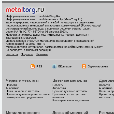
Информационное агентство MetalTorg.Ru
.
Информационное агентство Металлторг. Ру (MetalTorg.Ru)
зарегистрировано Федеральной службой по надзору в сфере связи,
информационных технологий и массовых коммуникаций (Роскомнадзор),
регистрационный номер и дата принятия решения о регистрации:
серия ИА № ФС 77 - 85704 от 03 августа 2023 г.
Новости, аналитика, цены, статистика рынка черных, цветных и
драгоценных металлов.
Использование открытых материалов разрешается с обязательной
гиперссылкой на MetalTorg.Ru
Мнение авторов материалов, размещаемых на сайте MetalTorg.Ru, может
не совпадать с мнением редакции.
Контакты
Подписка
Реклама
RSS
ВКонтакте
Одноклассники
Черные металлы
Цветные металлы
Драгоц
Новости
Новости
Новости
Аналитика
Аналитика
Аналитика
Цены на черные металлы
Цены на цветные металлы
Цены на д
Прогнозы цен на черные металлы
Прогнозы цен на цветные
Прогнозы ц
Коммерческие предложения
металлы
металлы
Коммерческие предложения
Металлоторговля
Доска объявлений
Реклам