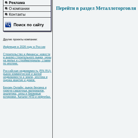
Реклама
Перейти в раздел Металлоторговля
О компании
Контакты
Поиск по сайту
Другие проекты компании:
Инфляция в 2026 году в России
Строительство и финансы: новости
и анализ строительного рынка, цены
на жилье и стройматериалы, ставки
по ипотеке.
Российская недвижимость (RN.RU):
рынок коммерческой и жилой
недвижимости и земли, ипотека и
оценка квартир и домов.
Бензин Онлайн: рынок бензина и
горюче-смазочных материалов,
аналитика, цены и биржевые
котировки. Каталог НПЗ и нефтебаз.