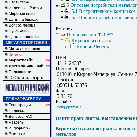
Статистика
5 Оптовые потребители металло
Индекс цен России
5.1 В строительном комплексе
Мировые цены
5.5 Прочие потребители метал
Цены на биржах
Вопрос месяца
Регион:
Публикации
Приволжский ФО РФ
Цены и прогнозы
Кировская область
МЕТАЛЛОТОРГОВЛЯ
Кирово-Чепецк
Металлоторговля
Каталог
ИНН:
Маркетплейс
<<
4312124337
Доска объявлений
<<
Почтовый адрес:
Подшипники
613040, г.Кирово-Чепецк ул. Ленина 
ГОСТы и стандарты
Телефон:
()50514, 53876
Факс:
5-38-76
ПОЛЬЗОВАТЕЛЯМ
E-mail::
Регистрация
<<
Подписка
Вопросы FAQ
Найти прайс-листы, выставленные 
Разделы
Информеры
Вернуться в каталог рынка черных
металлов
Выставки